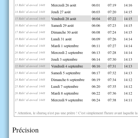
Mercredi 26 août
06:01
07:19
14:16
13 Rabi' al-awwal 1448
Jeudi 27 août
06:03
07:20
14:15
14 Rabi' al-awwal 1448
Vendredi 28 août
06:04
07:22
14:15
15 Rabi' al-awwal 1448
Samedi 29 août
06:06
07:23
14:15
16 Rabi' al-awwal 1448
Dimanche 30 août
06:08
07:24
14:15
17 Rabi' al-awwal 1448
Lundi 31 août
06:09
07:26
14:14
18 Rabi' al-awwal 1448
Mardi 1 septembre
06:11
07:27
14:14
19 Rabi' al-awwal 1448
Mercredi 2 septembre
06:13
07:28
14:14
20 Rabi' al-awwal 1448
Jeudi 3 septembre
06:14
07:30
14:13
21 Rabi' al-awwal 1448
Vendredi 4 septembre
06:16
07:31
14:13
22 Rabi' al-awwal 1448
Samedi 5 septembre
06:17
07:32
14:13
23 Rabi' al-awwal 1448
Dimanche 6 septembre
06:19
07:34
14:12
24 Rabi' al-awwal 1448
Lundi 7 septembre
06:20
07:35
14:12
25 Rabi' al-awwal 1448
Mardi 8 septembre
06:22
07:36
14:12
26 Rabi' al-awwal 1448
Mercredi 9 septembre
06:24
07:38
14:11
27 Rabi' al-awwal 1448
* Attention, le shuruq n'est pas une prière ! C'est simplement l'heure avant laquelle l
Précision