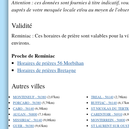
Attention : ces données sont fournies à titre indicatif, vou
auprès de votre mosquée locale et/ou au moyen de l'obser
Validité
Reminiac : Ces horaires de prière sont valables pour la vi
environs.
Proche de Reminiac
Horaires de prières 56 Morbihan
Horaires de prières Bretagne
Autres villes
MONTENEUF - 56380
(2,07km)
TREAL - 56140
(2,78km)
PORCARO - 56380
(5,79km)
RUFFIAC - 56140
(6,17km
CARO - 56140
(6,38km)
ST NICOLAS DU TERTRE
AUGAN - 56800
(7,14km)
CARENTOIR - 56910
(8,
MISSIRIAC - 56140
(9,08km)
MONTERREIN - 56800
(9
GUER - 56380
(9,63km)
ST LAURENT SUR OUST 