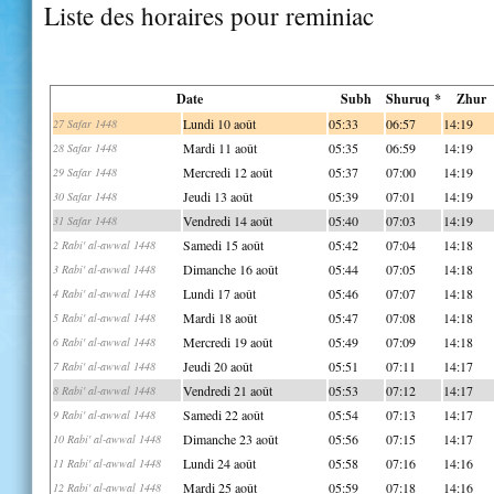
Liste des horaires pour reminiac
Date
Subh
Shuruq *
Zhur
Lundi 10 août
05:33
06:57
14:19
27 Safar 1448
Mardi 11 août
05:35
06:59
14:19
28 Safar 1448
Mercredi 12 août
05:37
07:00
14:19
29 Safar 1448
Jeudi 13 août
05:39
07:01
14:19
30 Safar 1448
Vendredi 14 août
05:40
07:03
14:19
31 Safar 1448
Samedi 15 août
05:42
07:04
14:18
2 Rabi' al-awwal 1448
Dimanche 16 août
05:44
07:05
14:18
3 Rabi' al-awwal 1448
Lundi 17 août
05:46
07:07
14:18
4 Rabi' al-awwal 1448
Mardi 18 août
05:47
07:08
14:18
5 Rabi' al-awwal 1448
Mercredi 19 août
05:49
07:09
14:18
6 Rabi' al-awwal 1448
Jeudi 20 août
05:51
07:11
14:17
7 Rabi' al-awwal 1448
Vendredi 21 août
05:53
07:12
14:17
8 Rabi' al-awwal 1448
Samedi 22 août
05:54
07:13
14:17
9 Rabi' al-awwal 1448
Dimanche 23 août
05:56
07:15
14:17
10 Rabi' al-awwal 1448
Lundi 24 août
05:58
07:16
14:16
11 Rabi' al-awwal 1448
Mardi 25 août
05:59
07:18
14:16
12 Rabi' al-awwal 1448