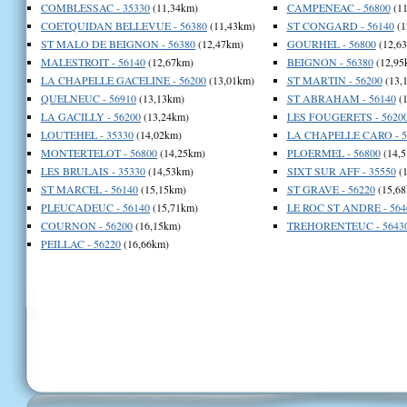
COMBLESSAC - 35330
(11,34km)
CAMPENEAC - 56800
(11
COETQUIDAN BELLEVUE - 56380
(11,43km)
ST CONGARD - 56140
(1
ST MALO DE BEIGNON - 56380
(12,47km)
GOURHEL - 56800
(12,6
MALESTROIT - 56140
(12,67km)
BEIGNON - 56380
(12,95
LA CHAPELLE GACELINE - 56200
(13,01km)
ST MARTIN - 56200
(13,
QUELNEUC - 56910
(13,13km)
ST ABRAHAM - 56140
(1
LA GACILLY - 56200
(13,24km)
LES FOUGERETS - 5620
LOUTEHEL - 35330
(14,02km)
LA CHAPELLE CARO - 5
MONTERTELOT - 56800
(14,25km)
PLOERMEL - 56800
(14,5
LES BRULAIS - 35330
(14,53km)
SIXT SUR AFF - 35550
(1
ST MARCEL - 56140
(15,15km)
ST GRAVE - 56220
(15,68
PLEUCADEUC - 56140
(15,71km)
LE ROC ST ANDRE - 564
COURNON - 56200
(16,15km)
TREHORENTEUC - 5643
PEILLAC - 56220
(16,66km)