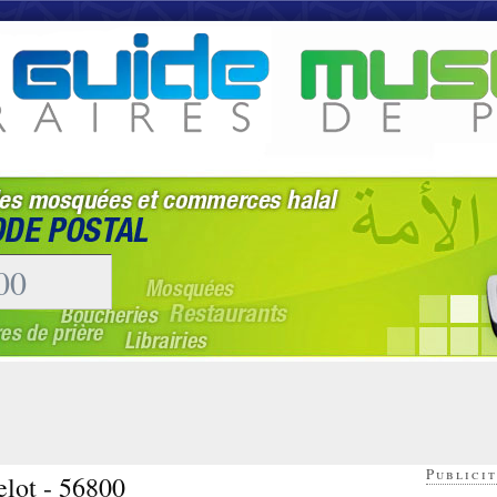
Publicit
elot - 56800