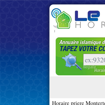
|
Horaire priere Montert