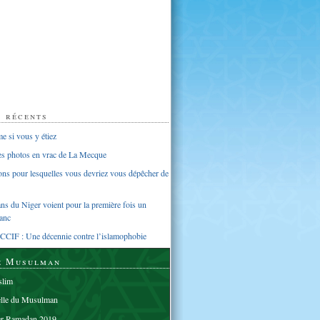
s récents
 si vous y étiez
ues photos en vrac de La Mecque
sons pour lesquelles vous devriez vous dépêcher de
s du Niger voient pour la première fois un
anc
CCIF : Une décennie contre l’islamophobie
e Musulman
lim
elle du Musulman
er Ramadan 2019