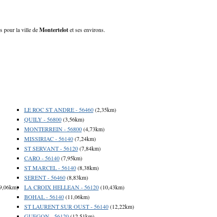
s pour la ville de
Montertelot
et ses environs.
LE ROC ST ANDRE - 56460
(2,35km)
QUILY - 56800
(3,56km)
MONTERREIN - 56800
(4,73km)
MISSIRIAC - 56140
(7,24km)
ST SERVANT - 56120
(7,84km)
CARO - 56140
(7,95km)
ST MARCEL - 56140
(8,38km)
SERENT - 56460
(8,83km)
9,06km)
LA CROIX HELLEAN - 56120
(10,43km)
BOHAL - 56140
(11,06km)
ST LAURENT SUR OUST - 56140
(12,22km)
GUEGON - 56120
(12,51km)