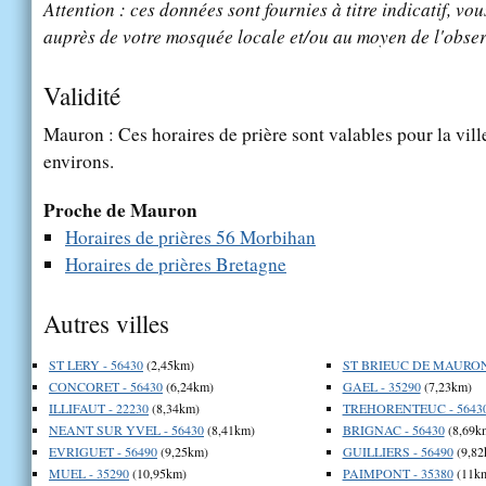
Attention : ces données sont fournies à titre indicatif, vou
auprès de votre mosquée locale et/ou au moyen de l'obser
Validité
Mauron : Ces horaires de prière sont valables pour la vil
environs.
Proche de Mauron
Horaires de prières 56 Morbihan
Horaires de prières Bretagne
Autres villes
ST LERY - 56430
(2,45km)
ST BRIEUC DE MAURON 
CONCORET - 56430
(6,24km)
GAEL - 35290
(7,23km)
ILLIFAUT - 22230
(8,34km)
TREHORENTEUC - 5643
NEANT SUR YVEL - 56430
(8,41km)
BRIGNAC - 56430
(8,69k
EVRIGUET - 56490
(9,25km)
GUILLIERS - 56490
(9,82
MUEL - 35290
(10,95km)
PAIMPONT - 35380
(11k