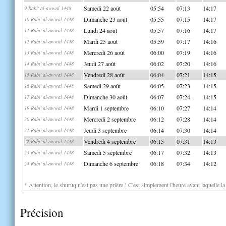
Samedi 22 août
05:54
07:13
14:17
9 Rabi' al-awwal 1448
Dimanche 23 août
05:55
07:15
14:17
10 Rabi' al-awwal 1448
Lundi 24 août
05:57
07:16
14:17
11 Rabi' al-awwal 1448
Mardi 25 août
05:59
07:17
14:16
12 Rabi' al-awwal 1448
Mercredi 26 août
06:00
07:19
14:16
13 Rabi' al-awwal 1448
Jeudi 27 août
06:02
07:20
14:16
14 Rabi' al-awwal 1448
Vendredi 28 août
06:04
07:21
14:15
15 Rabi' al-awwal 1448
Samedi 29 août
06:05
07:23
14:15
16 Rabi' al-awwal 1448
Dimanche 30 août
06:07
07:24
14:15
17 Rabi' al-awwal 1448
Mardi 1 septembre
06:10
07:27
14:14
19 Rabi' al-awwal 1448
Mercredi 2 septembre
06:12
07:28
14:14
20 Rabi' al-awwal 1448
Jeudi 3 septembre
06:14
07:30
14:14
21 Rabi' al-awwal 1448
Vendredi 4 septembre
06:15
07:31
14:13
22 Rabi' al-awwal 1448
Samedi 5 septembre
06:17
07:32
14:13
23 Rabi' al-awwal 1448
Dimanche 6 septembre
06:18
07:34
14:12
24 Rabi' al-awwal 1448
* Attention, le shuruq n'est pas une prière ! C'est simplement l'heure avant laquelle l
Précision