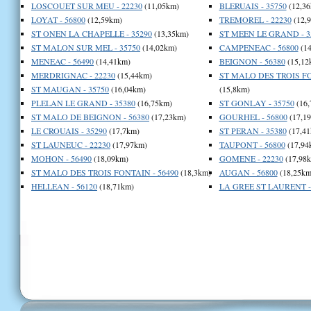
LOSCOUET SUR MEU - 22230
(11,05km)
BLERUAIS - 35750
(12,36
LOYAT - 56800
(12,59km)
TREMOREL - 22230
(12,
ST ONEN LA CHAPELLE - 35290
(13,35km)
ST MEEN LE GRAND - 3
ST MALON SUR MEL - 35750
(14,02km)
CAMPENEAC - 56800
(14
MENEAC - 56490
(14,41km)
BEIGNON - 56380
(15,12
MERDRIGNAC - 22230
(15,44km)
ST MALO DES TROIS FO
ST MAUGAN - 35750
(16,04km)
(15,8km)
PLELAN LE GRAND - 35380
(16,75km)
ST GONLAY - 35750
(16,
ST MALO DE BEIGNON - 56380
(17,23km)
GOURHEL - 56800
(17,1
LE CROUAIS - 35290
(17,7km)
ST PERAN - 35380
(17,41
ST LAUNEUC - 22230
(17,97km)
TAUPONT - 56800
(17,94
MOHON - 56490
(18,09km)
GOMENE - 22230
(17,98
ST MALO DES TROIS FONTAIN - 56490
(18,3km)
AUGAN - 56800
(18,25km
HELLEAN - 56120
(18,71km)
LA GREE ST LAURENT -