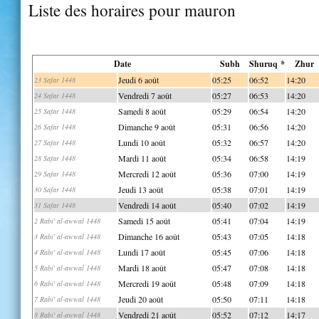
Liste des horaires pour mauron
Date
Subh
Shuruq *
Zhur
Jeudi 6 août
05:25
06:52
14:20
23 Safar 1448
Vendredi 7 août
05:27
06:53
14:20
24 Safar 1448
Samedi 8 août
05:29
06:54
14:20
25 Safar 1448
Dimanche 9 août
05:31
06:56
14:20
26 Safar 1448
Lundi 10 août
05:32
06:57
14:20
27 Safar 1448
Mardi 11 août
05:34
06:58
14:19
28 Safar 1448
Mercredi 12 août
05:36
07:00
14:19
29 Safar 1448
Jeudi 13 août
05:38
07:01
14:19
30 Safar 1448
Vendredi 14 août
05:40
07:02
14:19
31 Safar 1448
Samedi 15 août
05:41
07:04
14:19
2 Rabi' al-awwal 1448
Dimanche 16 août
05:43
07:05
14:18
3 Rabi' al-awwal 1448
Lundi 17 août
05:45
07:06
14:18
4 Rabi' al-awwal 1448
Mardi 18 août
05:47
07:08
14:18
5 Rabi' al-awwal 1448
Mercredi 19 août
05:48
07:09
14:18
6 Rabi' al-awwal 1448
Jeudi 20 août
05:50
07:11
14:18
7 Rabi' al-awwal 1448
Vendredi 21 août
05:52
07:12
14:17
8 Rabi' al-awwal 1448