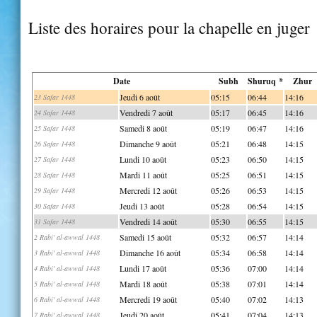
Liste des horaires pour la chapelle en juger
Date
Subh
Shuruq *
Zhur
Jeudi 6 août
05:15
06:44
14:16
23 Safar 1448
Vendredi 7 août
05:17
06:45
14:16
24 Safar 1448
Samedi 8 août
05:19
06:47
14:16
25 Safar 1448
Dimanche 9 août
05:21
06:48
14:15
26 Safar 1448
Lundi 10 août
05:23
06:50
14:15
27 Safar 1448
Mardi 11 août
05:25
06:51
14:15
28 Safar 1448
Mercredi 12 août
05:26
06:53
14:15
29 Safar 1448
Jeudi 13 août
05:28
06:54
14:15
30 Safar 1448
Vendredi 14 août
05:30
06:55
14:15
31 Safar 1448
Samedi 15 août
05:32
06:57
14:14
2 Rabi' al-awwal 1448
Dimanche 16 août
05:34
06:58
14:14
3 Rabi' al-awwal 1448
Lundi 17 août
05:36
07:00
14:14
4 Rabi' al-awwal 1448
Mardi 18 août
05:38
07:01
14:14
5 Rabi' al-awwal 1448
Mercredi 19 août
05:40
07:02
14:13
6 Rabi' al-awwal 1448
Jeudi 20 août
05:41
07:04
14:13
7 Rabi' al-awwal 1448