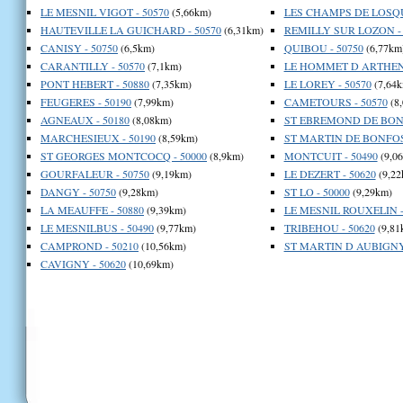
LE MESNIL VIGOT - 50570
(5,66km)
LES CHAMPS DE LOSQUE
HAUTEVILLE LA GUICHARD - 50570
(6,31km)
REMILLY SUR LOZON - 
CANISY - 50750
(6,5km)
QUIBOU - 50750
(6,77km
CARANTILLY - 50570
(7,1km)
LE HOMMET D ARTHENA
PONT HEBERT - 50880
(7,35km)
LE LOREY - 50570
(7,64k
FEUGERES - 50190
(7,99km)
CAMETOURS - 50570
(8
AGNEAUX - 50180
(8,08km)
ST EBREMOND DE BONF
MARCHESIEUX - 50190
(8,59km)
ST MARTIN DE BONFOSS
ST GEORGES MONTCOCQ - 50000
(8,9km)
MONTCUIT - 50490
(9,0
GOURFALEUR - 50750
(9,19km)
LE DEZERT - 50620
(9,22
DANGY - 50750
(9,28km)
ST LO - 50000
(9,29km)
LA MEAUFFE - 50880
(9,39km)
LE MESNIL ROUXELIN -
LE MESNILBUS - 50490
(9,77km)
TRIBEHOU - 50620
(9,81
CAMPROND - 50210
(10,56km)
ST MARTIN D AUBIGNY 
CAVIGNY - 50620
(10,69km)