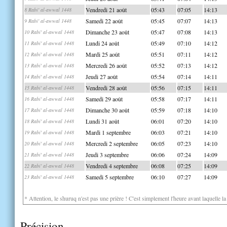
Vendredi 21 août
05:43
07:05
14:13
8 Rabi' al-awwal 1448
Samedi 22 août
05:45
07:07
14:13
9 Rabi' al-awwal 1448
Dimanche 23 août
05:47
07:08
14:13
10 Rabi' al-awwal 1448
Lundi 24 août
05:49
07:10
14:12
11 Rabi' al-awwal 1448
Mardi 25 août
05:51
07:11
14:12
12 Rabi' al-awwal 1448
Mercredi 26 août
05:52
07:13
14:12
13 Rabi' al-awwal 1448
Jeudi 27 août
05:54
07:14
14:11
14 Rabi' al-awwal 1448
Vendredi 28 août
05:56
07:15
14:11
15 Rabi' al-awwal 1448
Samedi 29 août
05:58
07:17
14:11
16 Rabi' al-awwal 1448
Dimanche 30 août
05:59
07:18
14:10
17 Rabi' al-awwal 1448
Lundi 31 août
06:01
07:20
14:10
18 Rabi' al-awwal 1448
Mardi 1 septembre
06:03
07:21
14:10
19 Rabi' al-awwal 1448
Mercredi 2 septembre
06:05
07:23
14:10
20 Rabi' al-awwal 1448
Jeudi 3 septembre
06:06
07:24
14:09
21 Rabi' al-awwal 1448
Vendredi 4 septembre
06:08
07:25
14:09
22 Rabi' al-awwal 1448
Samedi 5 septembre
06:10
07:27
14:09
23 Rabi' al-awwal 1448
* Attention, le shuruq n'est pas une prière ! C'est simplement l'heure avant laquelle l
Précision