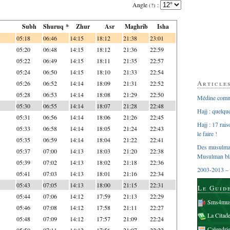
Angle
:
(?)
Subh
Shuruq *
Zhur
Asr
Maghrib
Isha
05:18
06:46
14:15
18:12
21:38
23:01
05:20
06:48
14:15
18:12
21:36
22:59
05:22
06:49
14:15
18:11
21:35
22:57
05:24
06:50
14:15
18:10
21:33
22:54
Article
05:26
06:52
14:14
18:09
21:31
22:52
05:28
06:53
14:14
18:08
21:29
22:50
Médine comme
05:30
06:55
14:14
18:07
21:28
22:48
Hajj : quelq
05:31
06:56
14:14
18:06
21:26
22:45
Hajj : 17 rai
05:33
06:58
14:14
18:05
21:24
22:43
le faire !
05:35
06:59
14:14
18:04
21:22
22:41
Des musulman
05:37
07:00
14:13
18:03
21:20
22:38
Musulman bl
05:39
07:02
14:13
18:02
21:18
22:36
2003-2013 – 
05:41
07:03
14:13
18:01
21:16
22:34
05:43
07:05
14:13
18:00
21:15
22:31
Le Guid
05:44
07:06
14:12
17:59
21:13
22:29
Sms4mus
05:46
07:08
14:12
17:58
21:11
22:27
La Citad
05:48
07:09
14:12
17:57
21:09
22:24
Calendri
05:50
07:11
14:12
17:56
21:07
22:22