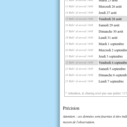
Mercredi 26 août
13 Rabi' al-awwal 1448
Jeudi 27 août
14 Rabi' al-awwal 1448
Vendredi 28 août
15 Rabi' al-awwal 1448
Samedi 29 août
16 Rabi' al-awwal 1448
Dimanche 30 août
17 Rabi' al-awwal 1448
Lundi 31 août
18 Rabi' al-awwal 1448
Mardi 1 septembre
19 Rabi' al-awwal 1448
Mercredi 2 septembr
20 Rabi' al-awwal 1448
Jeudi 3 septembre
21 Rabi' al-awwal 1448
Vendredi 4 septembr
22 Rabi' al-awwal 1448
Samedi 5 septembre
23 Rabi' al-awwal 1448
Dimanche 6 septemb
24 Rabi' al-awwal 1448
Lundi 7 septembre
25 Rabi' al-awwal 1448
* Attention, le shuruq n'est pas une prière ! C
Précision
Attention : ces données sont fournies à titre in
moyen de l'observation.