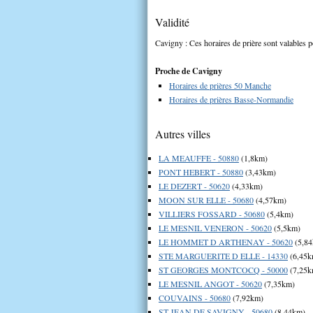
Validité
Cavigny : Ces horaires de prière sont valables p
Proche de Cavigny
Horaires de prières 50 Manche
Horaires de prières Basse-Normandie
Autres villes
LA MEAUFFE - 50880
(1,8km)
PONT HEBERT - 50880
(3,43km)
LE DEZERT - 50620
(4,33km)
MOON SUR ELLE - 50680
(4,57km)
VILLIERS FOSSARD - 50680
(5,4km)
LE MESNIL VENERON - 50620
(5,5km)
LE HOMMET D ARTHENAY - 50620
(5,8
STE MARGUERITE D ELLE - 14330
(6,45k
ST GEORGES MONTCOCQ - 50000
(7,25k
LE MESNIL ANGOT - 50620
(7,35km)
COUVAINS - 50680
(7,92km)
ST JEAN DE SAVIGNY - 50680
(8,44km)