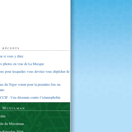
s récents
 si vous y étiez
ues photos en vrac de La Mecque
sons pour lesquelles vous devriez vous dépêcher de
s du Niger voient pour la première fois un
anc
CCIF : Une décennie contre l’islamophobie
e Musulman
lim
elle du Musulman
er Ramadan 2019