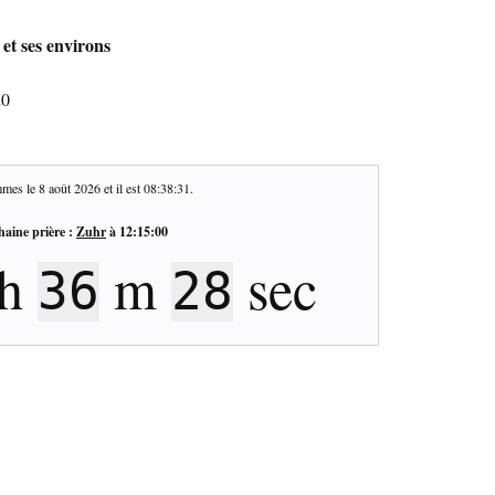
et ses environs
20
mes le
8 août 2026
et il est
08:38:31
.
haine prière :
Zuhr
à
12:15:00
h
m
sec
36
28