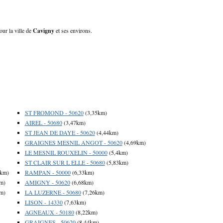
our la ville de
Cavigny
et ses environs.
ST FROMOND - 50620
(3,35km)
AIREL - 50680
(3,47km)
ST JEAN DE DAYE - 50620
(4,44km)
GRAIGNES MESNIL ANGOT - 50620
(4,69km)
LE MESNIL ROUXELIN - 50000
(5,4km)
ST CLAIR SUR L ELLE - 50680
(5,83km)
4km)
RAMPAN - 50000
(6,33km)
m)
AMIGNY - 50620
(6,68km)
m)
LA LUZERNE - 50680
(7,26km)
LISON - 14330
(7,63km)
AGNEAUX - 50180
(8,22km)
GRAIGNES - 50620
(8,44km)