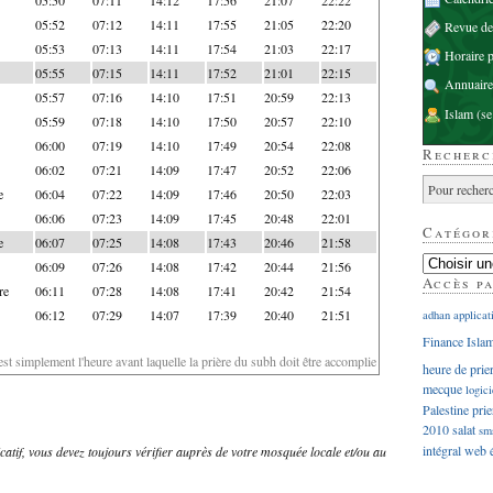
05:52
07:12
14:11
17:55
21:05
22:20
Revue d
05:53
07:13
14:11
17:54
21:03
22:17
Horaire p
05:55
07:15
14:11
17:52
21:01
22:15
Annuaire
05:57
07:16
14:10
17:51
20:59
22:13
Islam
(se
05:59
07:18
14:10
17:50
20:57
22:10
06:00
07:19
14:10
17:49
20:54
22:08
Recherc
06:02
07:21
14:09
17:47
20:52
22:06
e
06:04
07:22
14:09
17:46
20:50
22:03
06:06
07:23
14:09
17:45
20:48
22:01
Catégor
e
06:07
07:25
14:08
17:43
20:46
21:58
06:09
07:26
14:08
17:42
20:44
21:56
Accès p
re
06:11
07:28
14:08
17:41
20:42
21:54
06:12
07:29
14:07
17:39
20:40
21:51
adhan
applicat
Finance Isla
'est simplement l'heure avant laquelle la prière du subh doit être accomplie
heure de prie
mecque
logici
Palestine
prie
2010
salat
sm
intégral
web
dicatif, vous devez toujours vérifier auprès de votre mosquée locale et/ou au