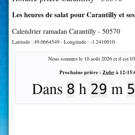
Les heures de salat pour Carantilly et se
Calendrier ramadan Carantilly - 50570
Latitude :
49.0664549
- Longitude :
-1.2410010
Nous sommes le
10 août 2026
et il est
03
Prochaine prière :
Zuhr
à
12:15:
Dans
h
m
8
29