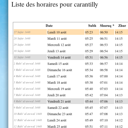
Liste des horaires pour carantilly
Date
Subh
Shuruq *
Zhur
Lundi 10 août
05:23
06:50
14:15
27 Safar 1448
Mardi 11 août
05:25
06:51
14:15
28 Safar 1448
Mercredi 12 août
05:27
06:53
14:15
29 Safar 1448
Jeudi 13 août
05:29
06:54
14:15
30 Safar 1448
Vendredi 14 août
05:31
06:56
14:15
31 Safar 1448
Samedi 15 août
05:33
06:57
14:14
2 Rabi' al-awwal 1448
Dimanche 16 août
05:34
06:58
14:14
3 Rabi' al-awwal 1448
Lundi 17 août
05:36
07:00
14:14
4 Rabi' al-awwal 1448
Mardi 18 août
05:38
07:01
14:14
5 Rabi' al-awwal 1448
Mercredi 19 août
05:40
07:03
14:14
6 Rabi' al-awwal 1448
Jeudi 20 août
05:42
07:04
14:13
7 Rabi' al-awwal 1448
Vendredi 21 août
05:44
07:06
14:13
8 Rabi' al-awwal 1448
Samedi 22 août
05:45
07:07
14:13
9 Rabi' al-awwal 1448
Dimanche 23 août
05:47
07:08
14:13
10 Rabi' al-awwal 1448
Lundi 24 août
05:49
07:10
14:12
11 Rabi' al-awwal 1448
Mardi 25 août
05:51
07:11
14:12
12 Rabi' al-awwal 1448