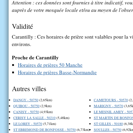
Attention : ces données sont fournies à titre indicatif, vou
auprès de votre mosquée locale et/ou au moyen de l'obser
Validité
Carantilly : Ces horaires de prière sont valables pour la v
environs.
Proche de Carantilly
Horaires de prières 50 Manche
Horaires de prières Basse-Normandie
Autres villes
DANGY - 50750
(2,65km)
CAMETOURS - 50570
(2
QUIBOU - 50750
(2,9km)
MARIGNY - 50570
(3,65
CANISY - 50750
(4,93km)
LE MESNIL AMEY - 505
CERISY LA SALLE - 50210
(5,48km)
ST MARTIN DE BONFOSS
LE LOREY - 50570
(5,71km)
ST GILLES - 50180
(6,38
ST EBREMOND DE BONFOSSE - 50750
(6,73km)
SOULLES - 50750
(6,92k