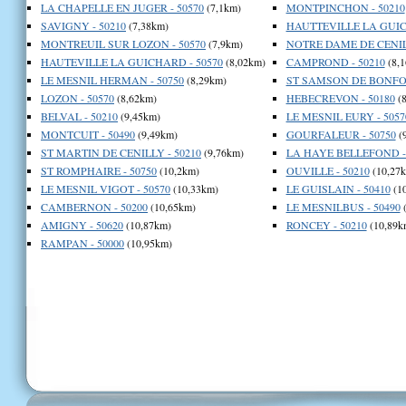
LA CHAPELLE EN JUGER - 50570
(7,1km)
MONTPINCHON - 50210
SAVIGNY - 50210
(7,38km)
HAUTTEVILLE LA GUIC
MONTREUIL SUR LOZON - 50570
(7,9km)
NOTRE DAME DE CENILL
HAUTEVILLE LA GUICHARD - 50570
(8,02km)
CAMPROND - 50210
(8,
LE MESNIL HERMAN - 50750
(8,29km)
ST SAMSON DE BONFOS
LOZON - 50570
(8,62km)
HEBECREVON - 50180
(8
BELVAL - 50210
(9,45km)
LE MESNIL EURY - 5057
MONTCUIT - 50490
(9,49km)
GOURFALEUR - 50750
(
ST MARTIN DE CENILLY - 50210
(9,76km)
LA HAYE BELLEFOND - 
ST ROMPHAIRE - 50750
(10,2km)
OUVILLE - 50210
(10,27
LE MESNIL VIGOT - 50570
(10,33km)
LE GUISLAIN - 50410
(1
CAMBERNON - 50200
(10,65km)
LE MESNILBUS - 50490
(
AMIGNY - 50620
(10,87km)
RONCEY - 50210
(10,89k
RAMPAN - 50000
(10,95km)