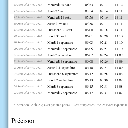
Mercredi 26 août
05:53
07:13
14:12
13 Rabi' al-awwal 1448
Jeudi 27 août
05:54
07:14
14:11
14 Rabi' al-awwal 1448
Vendredi 28 août
05:56
07:16
14:11
15 Rabi' al-awwal 1448
Samedi 29 août
05:58
07:17
14:11
16 Rabi' al-awwal 1448
Dimanche 30 août
06:00
07:18
14:11
17 Rabi' al-awwal 1448
Lundi 31 août
06:01
07:20
14:10
18 Rabi' al-awwal 1448
Mardi 1 septembre
06:03
07:21
14:10
19 Rabi' al-awwal 1448
Mercredi 2 septembre
06:05
07:23
14:10
20 Rabi' al-awwal 1448
Jeudi 3 septembre
06:07
07:24
14:09
21 Rabi' al-awwal 1448
Vendredi 4 septembre
06:08
07:26
14:09
22 Rabi' al-awwal 1448
Samedi 5 septembre
06:10
07:27
14:09
23 Rabi' al-awwal 1448
Dimanche 6 septembre
06:12
07:28
14:08
24 Rabi' al-awwal 1448
Lundi 7 septembre
06:13
07:30
14:08
25 Rabi' al-awwal 1448
Mardi 8 septembre
06:15
07:31
14:08
26 Rabi' al-awwal 1448
Mercredi 9 septembre
06:17
07:33
14:07
27 Rabi' al-awwal 1448
* Attention, le shuruq n'est pas une prière ! C'est simplement l'heure avant laquelle l
Précision