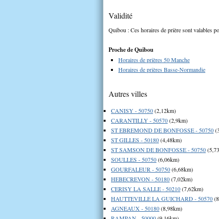
Validité
Quibou : Ces horaires de prière sont valables po
Proche de Quibou
Horaires de prières 50 Manche
Horaires de prières Basse-Normandie
Autres villes
CANISY - 50750
(2,12km)
CARANTILLY - 50570
(2,9km)
ST EBREMOND DE BONFOSSE - 50750
(
ST GILLES - 50180
(4,48km)
ST SAMSON DE BONFOSSE - 50750
(5,7
SOULLES - 50750
(6,06km)
GOURFALEUR - 50750
(6,68km)
HEBECREVON - 50180
(7,02km)
CERISY LA SALLE - 50210
(7,62km)
HAUTTEVILLE LA GUICHARD - 50570
(8
AGNEAUX - 50180
(8,98km)
RAMPAN - 50000
(9,16km)