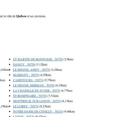
ur la ville de
Quibou
et ses environs.
ST MARTIN DE BONFOSSE - 50750
(2,9km)
DANGY - 50750
(3,12km)
3,83km)
LE MESNIL AMEY - 50570
(4,28km)
MARIGNY - 50570
(4,59km)
3km)
CAMETOURS - 50570
(5,75km)
LE MESNIL HERMAN - 50750
(6,19km)
LA CHAPELLE EN JUGER - 50570
(6,77km)
ST ROMPHAIRE - 50750
(7,51km)
MONTREUIL SUR LOZON - 50570
(8,13km)
,19km)
LE LOREY - 50570
(8,23km)
NOTRE DAME DE CENILLY - 50210
(9,06km)
LOZON - 50570
(9,42km)