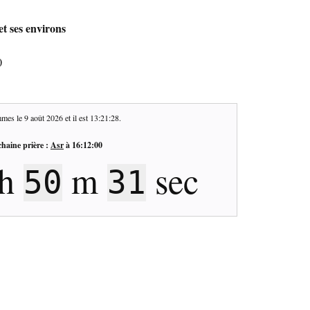
t ses environs
0
mes le
9 août 2026
et il est
13:21:29
.
haine prière :
Asr
à
16:12:00
h
m
sec
50
30