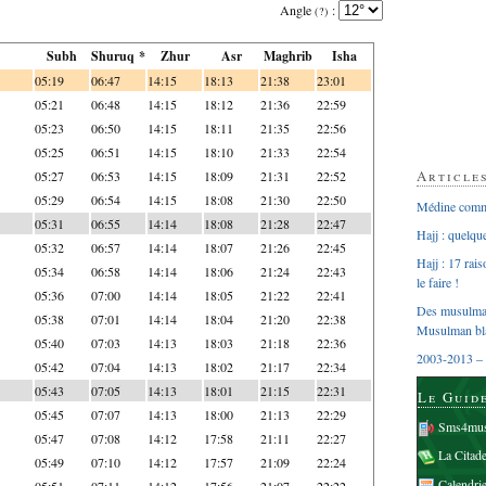
Angle
:
(?)
Subh
Shuruq *
Zhur
Asr
Maghrib
Isha
05:19
06:47
14:15
18:13
21:38
23:01
05:21
06:48
14:15
18:12
21:36
22:59
05:23
06:50
14:15
18:11
21:35
22:56
05:25
06:51
14:15
18:10
21:33
22:54
Article
05:27
06:53
14:15
18:09
21:31
22:52
05:29
06:54
14:15
18:08
21:30
22:50
Médine comme
05:31
06:55
14:14
18:08
21:28
22:47
Hajj : quelq
05:32
06:57
14:14
18:07
21:26
22:45
Hajj : 17 rai
05:34
06:58
14:14
18:06
21:24
22:43
le faire !
05:36
07:00
14:14
18:05
21:22
22:41
Des musulman
05:38
07:01
14:14
18:04
21:20
22:38
Musulman bl
05:40
07:03
14:13
18:03
21:18
22:36
2003-2013 – 
05:42
07:04
14:13
18:02
21:17
22:34
05:43
07:05
14:13
18:01
21:15
22:31
Le Guid
05:45
07:07
14:13
18:00
21:13
22:29
Sms4mus
05:47
07:08
14:12
17:58
21:11
22:27
La Citad
05:49
07:10
14:12
17:57
21:09
22:24
Calendri
05:51
07:11
14:12
17:56
21:07
22:22