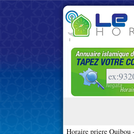
|
Horaire priere Quibou 