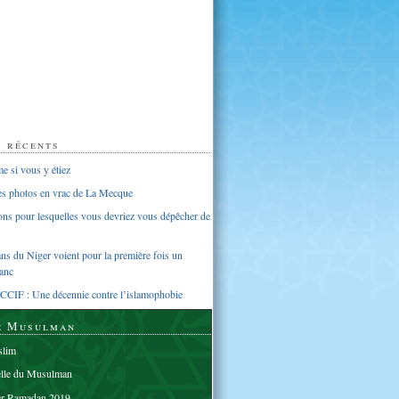
s récents
 si vous y étiez
ues photos en vrac de La Mecque
sons pour lesquelles vous devriez vous dépêcher de
s du Niger voient pour la première fois un
anc
CCIF : Une décennie contre l’islamophobie
e Musulman
lim
elle du Musulman
er Ramadan 2019