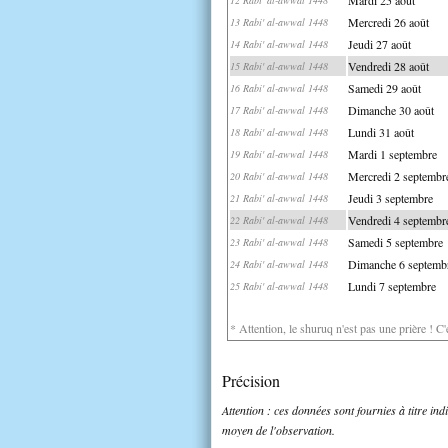
Mercredi 26 août
13 Rabi' al-awwal 1448
Jeudi 27 août
14 Rabi' al-awwal 1448
Vendredi 28 août
15 Rabi' al-awwal 1448
Samedi 29 août
16 Rabi' al-awwal 1448
Dimanche 30 août
17 Rabi' al-awwal 1448
Lundi 31 août
18 Rabi' al-awwal 1448
Mardi 1 septembre
19 Rabi' al-awwal 1448
Mercredi 2 septembr
20 Rabi' al-awwal 1448
Jeudi 3 septembre
21 Rabi' al-awwal 1448
Vendredi 4 septembr
22 Rabi' al-awwal 1448
Samedi 5 septembre
23 Rabi' al-awwal 1448
Dimanche 6 septemb
24 Rabi' al-awwal 1448
Lundi 7 septembre
25 Rabi' al-awwal 1448
* Attention, le shuruq n'est pas une prière ! C
Précision
Attention : ces données sont fournies à titre in
moyen de l'observation.