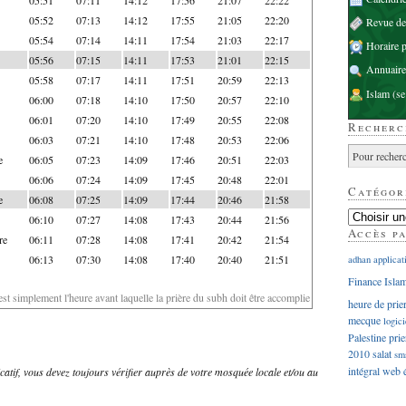
05:52
07:13
14:12
17:55
21:05
22:20
Revue d
05:54
07:14
14:11
17:54
21:03
22:17
Horaire p
05:56
07:15
14:11
17:53
21:01
22:15
Annuaire
05:58
07:17
14:11
17:51
20:59
22:13
Islam
(se
06:00
07:18
14:10
17:50
20:57
22:10
06:01
07:20
14:10
17:49
20:55
22:08
Recherc
06:03
07:21
14:10
17:48
20:53
22:06
e
06:05
07:23
14:09
17:46
20:51
22:03
06:06
07:24
14:09
17:45
20:48
22:01
Catégor
e
06:08
07:25
14:09
17:44
20:46
21:58
06:10
07:27
14:08
17:43
20:44
21:56
Accès p
re
06:11
07:28
14:08
17:41
20:42
21:54
06:13
07:30
14:08
17:40
20:40
21:51
adhan
applicat
Finance Isla
'est simplement l'heure avant laquelle la prière du subh doit être accomplie
heure de prie
mecque
logici
Palestine
prie
2010
salat
sm
intégral
web
dicatif, vous devez toujours vérifier auprès de votre mosquée locale et/ou au