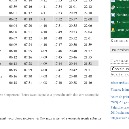
05:59
07:16
14:11
17:54
21:01
22:12
Revue d
06:01
07:17
14:11
17:53
20:59
22:10
Horaire p
06:02
07:18
14:11
17:52
20:57
22:08
Annuaire
06:04
07:20
14:10
17:51
20:55
22:06
Islam
(se
06:06
07:21
14:10
17:49
20:53
22:04
06:07
07:22
14:10
17:48
20:52
22:01
Recherc
06:09
07:24
14:10
17:47
20:50
21:59
e
06:10
07:25
14:09
17:46
20:48
21:57
06:12
07:26
14:09
17:45
20:46
21:55
Catégor
e
06:13
07:28
14:09
17:44
20:44
21:53
06:15
07:29
14:08
17:42
20:42
21:51
Accès p
re
06:16
07:30
14:08
17:41
20:40
21:48
06:18
07:31
14:08
17:40
20:38
21:46
adhan
applicat
Finance Isla
'est simplement l'heure avant laquelle la prière du subh doit être accomplie
heure de prie
mecque
logici
Palestine
prie
2010
salat
sm
intégral
web
dicatif, vous devez toujours vérifier auprès de votre mosquée locale et/ou au