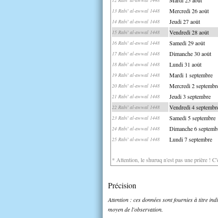
Mercredi 26 août
13 Rabi' al-awwal 1448
Jeudi 27 août
14 Rabi' al-awwal 1448
Vendredi 28 août
15 Rabi' al-awwal 1448
Samedi 29 août
16 Rabi' al-awwal 1448
Dimanche 30 août
17 Rabi' al-awwal 1448
Lundi 31 août
18 Rabi' al-awwal 1448
Mardi 1 septembre
19 Rabi' al-awwal 1448
Mercredi 2 septembr
20 Rabi' al-awwal 1448
Jeudi 3 septembre
21 Rabi' al-awwal 1448
Vendredi 4 septembr
22 Rabi' al-awwal 1448
Samedi 5 septembre
23 Rabi' al-awwal 1448
Dimanche 6 septemb
24 Rabi' al-awwal 1448
Lundi 7 septembre
25 Rabi' al-awwal 1448
* Attention, le shuruq n'est pas une prière ! C
Précision
Attention : ces données sont fournies à titre in
moyen de l'observation.