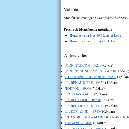
Validité
Montfaucon montigne : Ces horaires de prière so
Proche de Montfaucon montigne
Horaires de prières 49 Maine-et-Loire
Horaires de prières Pays de la Loire
Autres villes
MONTFAUCON - 49230
(0,4km)
MONTIGNE SUR MOINE - 49230
(1,75km
ST CRESPIN SUR MOINE - 49230
(4,52km
LA RENAUDIERE - 49450
(5,66km)
TORFOU - 49660
(7,03km)
BOUSSAY - 44190
(7,71km)
LA BRUFFIERE - 85530
(9,73km)
LA REGRIPPIERE - 44330
(9,73km)
LA ROMAGNE - 49740
(10,04km)
ST ANDRE DE LA MARCHE - 49450
(10,
CUGAND - 85610
(10,48km)
LA CHAUSSAIRE - 49600
(11,36km)