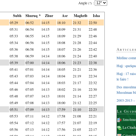
Angle
:
(?)
Subh
Shuruq *
Zhur
Asr
Maghrib
Isha
05:29
06:52
14:15
18:10
21:32
22:50
05:31
06:54
14:15
18:09
21:31
22:48
05:33
06:55
14:15
18:09
21:29
22:46
05:34
06:56
14:15
18:08
21:28
22:44
Article
05:36
06:58
14:15
18:07
21:26
22:42
05:38
06:59
14:14
18:06
21:24
22:40
Médine comme
05:39
07:00
14:14
18:06
21:23
22:38
Hajj : quelq
05:41
07:01
14:14
18:05
21:21
22:36
Hajj : 17 rai
05:43
07:03
14:14
18:04
21:19
22:34
le faire !
05:44
07:04
14:14
18:03
21:17
22:32
Des musulman
05:46
07:05
14:13
18:02
21:16
22:30
Musulman bl
05:48
07:07
14:13
18:01
21:14
22:27
2003-2013 – 
05:49
07:08
14:13
18:00
21:12
22:25
05:51
07:09
14:13
17:59
21:10
22:23
Le Guid
05:53
07:11
14:12
17:58
21:08
22:21
Sms4mus
05:54
07:12
14:12
17:57
21:07
22:19
La Citad
05:56
07:13
14:12
17:56
21:05
22:17
Calendri
05:58
07:14
14:12
17:55
21:03
22:15