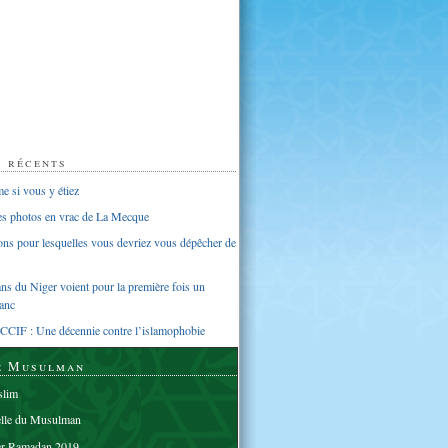
s récents
 si vous y étiez
ues photos en vrac de La Mecque
sons pour lesquelles vous devriez vous dépêcher de
s du Niger voient pour la première fois un
anc
CCIF : Une décennie contre l’islamophobie
e Musulman
lim
elle du Musulman
er Ramadan 2019