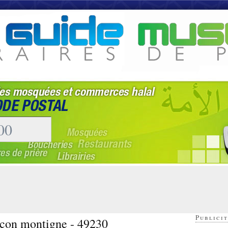
Publicit
ucon montigne - 49230