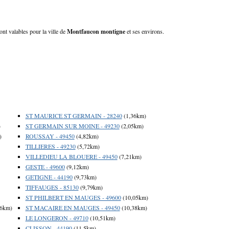
nt valables pour la ville de
Montfaucon montigne
et ses environs.
ST MAURICE ST GERMAIN - 28240
(1,36km)
)
ST GERMAIN SUR MOINE - 49230
(2,05km)
)
ROUSSAY - 49450
(4,82km)
TILLIERES - 49230
(5,72km)
VILLEDIEU LA BLOUERE - 49450
(7,21km)
GESTE - 49600
(9,12km)
GETIGNE - 44190
(9,73km)
TIFFAUGES - 85130
(9,79km)
ST PHILBERT EN MAUGES - 49600
(10,05km)
06km)
ST MACAIRE EN MAUGES - 49450
(10,38km)
LE LONGERON - 49710
(10,51km)
CLISSON - 44190
(11,5km)