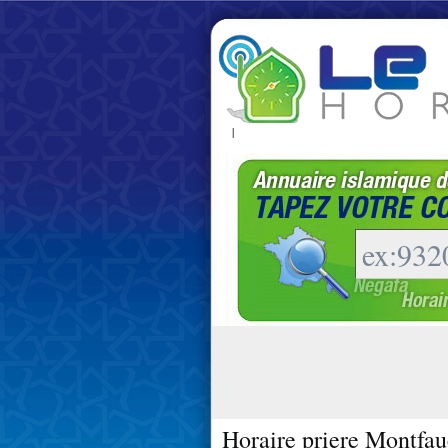
|
Horaire priere Montfa