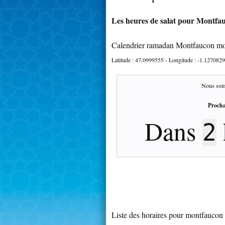
Les heures de salat pour Montfau
Calendrier ramadan Montfaucon mo
Latitude :
47.0999555
- Longitude :
-1.1270829
Nous som
Procha
Dans
2
Liste des horaires pour montfaucon