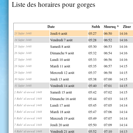
Liste des horaires pour gorges
Date
Subh
Shuruq *
Zhur
Jeudi 6 août
05:27
06:50
14:16
23 Safar 1448
Vendredi 7 août
05:28
06:52
14:16
24 Safar 1448
Samedi 8 août
05:30
06:53
14:16
25 Safar 1448
Dimanche 9 août
05:32
06:54
14:16
26 Safar 1448
Lundi 10 août
05:33
06:56
14:16
27 Safar 1448
Mardi 11 août
05:35
06:57
14:15
28 Safar 1448
Mercredi 12 août
05:37
06:58
14:15
29 Safar 1448
Jeudi 13 août
05:38
07:00
14:15
30 Safar 1448
Vendredi 14 août
05:40
07:01
14:15
31 Safar 1448
Samedi 15 août
05:42
07:02
14:15
2 Rabi' al-awwal 1448
Dimanche 16 août
05:44
07:03
14:15
3 Rabi' al-awwal 1448
Lundi 17 août
05:45
07:05
14:14
4 Rabi' al-awwal 1448
Mardi 18 août
05:47
07:06
14:14
5 Rabi' al-awwal 1448
Mercredi 19 août
05:49
07:07
14:14
6 Rabi' al-awwal 1448
Jeudi 20 août
05:50
07:09
14:14
7 Rabi' al-awwal 1448
Vendredi 21 août
05:52
07:10
14:13
8 Rabi' al-awwal 1448