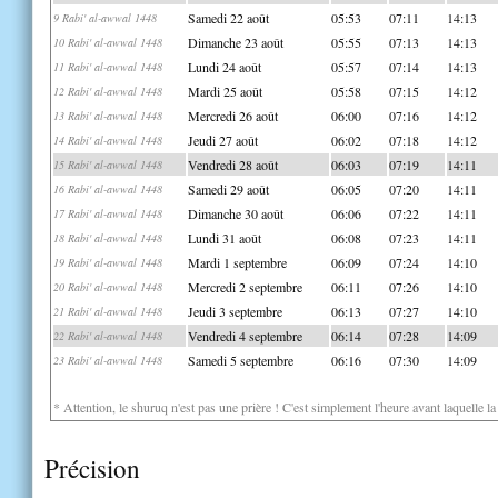
Samedi 22 août
05:53
07:11
14:13
9 Rabi' al-awwal 1448
Dimanche 23 août
05:55
07:13
14:13
10 Rabi' al-awwal 1448
Lundi 24 août
05:57
07:14
14:13
11 Rabi' al-awwal 1448
Mardi 25 août
05:58
07:15
14:12
12 Rabi' al-awwal 1448
Mercredi 26 août
06:00
07:16
14:12
13 Rabi' al-awwal 1448
Jeudi 27 août
06:02
07:18
14:12
14 Rabi' al-awwal 1448
Vendredi 28 août
06:03
07:19
14:11
15 Rabi' al-awwal 1448
Samedi 29 août
06:05
07:20
14:11
16 Rabi' al-awwal 1448
Dimanche 30 août
06:06
07:22
14:11
17 Rabi' al-awwal 1448
Lundi 31 août
06:08
07:23
14:11
18 Rabi' al-awwal 1448
Mardi 1 septembre
06:09
07:24
14:10
19 Rabi' al-awwal 1448
Mercredi 2 septembre
06:11
07:26
14:10
20 Rabi' al-awwal 1448
Jeudi 3 septembre
06:13
07:27
14:10
21 Rabi' al-awwal 1448
Vendredi 4 septembre
06:14
07:28
14:09
22 Rabi' al-awwal 1448
Samedi 5 septembre
06:16
07:30
14:09
23 Rabi' al-awwal 1448
* Attention, le shuruq n'est pas une prière ! C'est simplement l'heure avant laquelle l
Précision