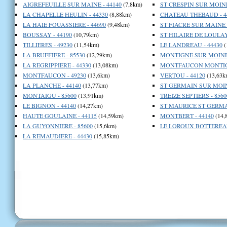
AIGREFEUILLE SUR MAINE - 44140
(7,8km)
ST CRESPIN SUR MOINE
LA CHAPELLE HEULIN - 44330
(8,88km)
CHATEAU THEBAUD - 4
LA HAIE FOUASSIERE - 44690
(9,48km)
ST FIACRE SUR MAINE -
BOUSSAY - 44190
(10,79km)
ST HILAIRE DE LOULAY 
TILLIERES - 49230
(11,54km)
LE LANDREAU - 44430
(
LA BRUFFIERE - 85530
(12,29km)
MONTIGNE SUR MOINE 
LA REGRIPPIERE - 44330
(13,08km)
MONTFAUCON MONTIGN
MONTFAUCON - 49230
(13,6km)
VERTOU - 44120
(13,63k
LA PLANCHE - 44140
(13,77km)
ST GERMAIN SUR MOINE
MONTAIGU - 85600
(13,91km)
TREIZE SEPTIERS - 8560
LE BIGNON - 44140
(14,27km)
ST MAURICE ST GERMAI
HAUTE GOULAINE - 44115
(14,59km)
MONTBERT - 44140
(14,
LA GUYONNIERE - 85600
(15,6km)
LE LOROUX BOTTEREAU
LA REMAUDIERE - 44430
(15,85km)