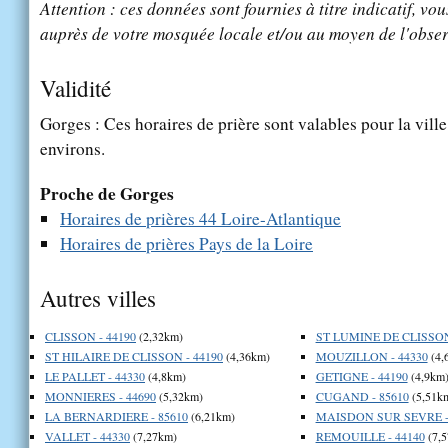
Attention : ces données sont fournies à titre indicatif, vou
auprès de votre mosquée locale et/ou au moyen de l'obser
Validité
Gorges : Ces horaires de prière sont valables pour la vill
environs.
Proche de Gorges
Horaires de prières 44 Loire-Atlantique
Horaires de prières Pays de la Loire
Autres villes
CLISSON - 44190
(2,32km)
ST LUMINE DE CLISSON
ST HILAIRE DE CLISSON - 44190
(4,36km)
MOUZILLON - 44330
(4,
LE PALLET - 44330
(4,8km)
GETIGNE - 44190
(4,9km
MONNIERES - 44690
(5,32km)
CUGAND - 85610
(5,51k
LA BERNARDIERE - 85610
(6,21km)
MAISDON SUR SEVRE -
VALLET - 44330
(7,27km)
REMOUILLE - 44140
(7,