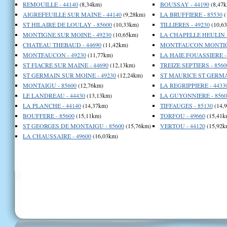
REMOUILLE - 44140
(8,34km)
BOUSSAY - 44190
(8,47k
AIGREFEUILLE SUR MAINE - 44140
(9,28km)
LA BRUFFIERE - 85530
(
ST HILAIRE DE LOULAY - 85600
(10,33km)
TILLIERES - 49230
(10,6
MONTIGNE SUR MOINE - 49230
(10,65km)
LA CHAPELLE HEULIN -
CHATEAU THEBAUD - 44690
(11,42km)
MONTFAUCON MONTIGN
MONTFAUCON - 49230
(11,77km)
LA HAIE FOUASSIERE -
ST FIACRE SUR MAINE - 44690
(12,13km)
TREIZE SEPTIERS - 8560
ST GERMAIN SUR MOINE - 49230
(12,24km)
ST MAURICE ST GERMAI
MONTAIGU - 85600
(12,76km)
LA REGRIPPIERE - 4433
LE LANDREAU - 44430
(13,13km)
LA GUYONNIERE - 8560
LA PLANCHE - 44140
(14,37km)
TIFFAUGES - 85130
(14,
BOUFFERE - 85600
(15,11km)
TORFOU - 49660
(15,41k
ST GEORGES DE MONTAIGU - 85600
(15,76km)
VERTOU - 44120
(15,92k
LA CHAUSSAIRE - 49600
(16,03km)