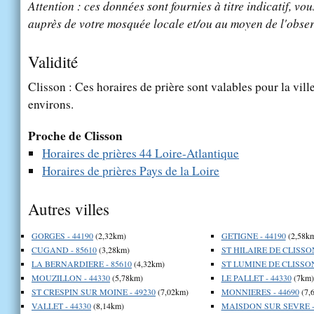
Attention : ces données sont fournies à titre indicatif, vou
auprès de votre mosquée locale et/ou au moyen de l'obser
Validité
Clisson : Ces horaires de prière sont valables pour la vill
environs.
Proche de Clisson
Horaires de prières 44 Loire-Atlantique
Horaires de prières Pays de la Loire
Autres villes
GORGES - 44190
(2,32km)
GETIGNE - 44190
(2,58k
CUGAND - 85610
(3,28km)
ST HILAIRE DE CLISSON
LA BERNARDIERE - 85610
(4,32km)
ST LUMINE DE CLISSON
MOUZILLON - 44330
(5,78km)
LE PALLET - 44330
(7km)
ST CRESPIN SUR MOINE - 49230
(7,02km)
MONNIERES - 44690
(7,
VALLET - 44330
(8,14km)
MAISDON SUR SEVRE -