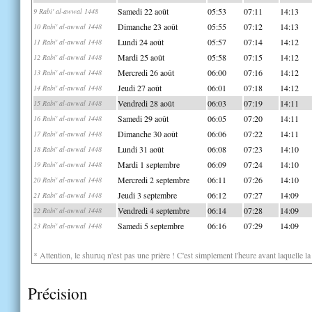
Samedi 22 août
05:53
07:11
14:13
9 Rabi' al-awwal 1448
Dimanche 23 août
05:55
07:12
14:13
10 Rabi' al-awwal 1448
Lundi 24 août
05:57
07:14
14:12
11 Rabi' al-awwal 1448
Mardi 25 août
05:58
07:15
14:12
12 Rabi' al-awwal 1448
Mercredi 26 août
06:00
07:16
14:12
13 Rabi' al-awwal 1448
Jeudi 27 août
06:01
07:18
14:12
14 Rabi' al-awwal 1448
Vendredi 28 août
06:03
07:19
14:11
15 Rabi' al-awwal 1448
Samedi 29 août
06:05
07:20
14:11
16 Rabi' al-awwal 1448
Dimanche 30 août
06:06
07:22
14:11
17 Rabi' al-awwal 1448
Lundi 31 août
06:08
07:23
14:10
18 Rabi' al-awwal 1448
Mardi 1 septembre
06:09
07:24
14:10
19 Rabi' al-awwal 1448
Mercredi 2 septembre
06:11
07:26
14:10
20 Rabi' al-awwal 1448
Jeudi 3 septembre
06:12
07:27
14:09
21 Rabi' al-awwal 1448
Vendredi 4 septembre
06:14
07:28
14:09
22 Rabi' al-awwal 1448
Samedi 5 septembre
06:16
07:29
14:09
23 Rabi' al-awwal 1448
* Attention, le shuruq n'est pas une prière ! C'est simplement l'heure avant laquelle l
Précision