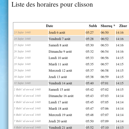
Liste des horaires pour clisson
Date
Subh
Shuruq *
Zhur
Jeudi 6 août
05:27
06:50
14:16
23 Safar 1448
Vendredi 7 août
05:28
06:52
14:16
24 Safar 1448
Samedi 8 août
05:30
06:53
14:16
25 Safar 1448
Dimanche 9 août
05:32
06:54
14:16
26 Safar 1448
Lundi 10 août
05:33
06:56
14:15
27 Safar 1448
Mardi 11 août
05:35
06:57
14:15
28 Safar 1448
Mercredi 12 août
05:37
06:58
14:15
29 Safar 1448
Jeudi 13 août
05:38
06:59
14:15
30 Safar 1448
Vendredi 14 août
05:40
07:01
14:15
31 Safar 1448
Samedi 15 août
05:42
07:02
14:15
2 Rabi' al-awwal 1448
Dimanche 16 août
05:43
07:03
14:14
3 Rabi' al-awwal 1448
Lundi 17 août
05:45
07:05
14:14
4 Rabi' al-awwal 1448
Mardi 18 août
05:47
07:06
14:14
5 Rabi' al-awwal 1448
Mercredi 19 août
05:48
07:07
14:14
6 Rabi' al-awwal 1448
Jeudi 20 août
05:50
07:09
14:14
7 Rabi' al-awwal 1448
Vendredi 21 août
05:52
07:10
14:13
8 Rabi' al-awwal 1448