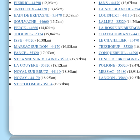
PIERRIC - 44290
(12,06km)
JANS - 44170
(12,67km)
TREFFIEUX - 44170
(13,46km)
LA NOE BLANCHE - 354
BAIN DE BRETAGNE - 35470
(13,59km)
LOUISFERT - 44110
(13,
SOULVACHE - 44660
(13,7km)
LALLEU - 35320
(14,76k
FERCE - 44660
(14,82km)
LA BOSSE DE BRETAGNE
THOURIE - 35134
(15,84km)
CHATEAUBRIANT - 441
ISSE - 44520
(16,38km)
LE CHATELLIER - 35470
MARSAC SUR DON - 44170
(16,83km)
TRESBOEUF - 35320
(16
PANCE - 35320
(17,07km)
CONQUEREUIL - 44290
(
STE ANNE SUR VILAINE - 35390
(17,57km)
LE SEL DE BRETAGNE - 
LA COUYERE - 35320
(18,12km)
POLIGNE - 35320
(18,47
NOYAL SUR BRUTZ - 44110
(18,89km)
MESSAC - 35480
(18,91k
NOZAY - 44170
(18,95km)
LANGON - 35660
(19,37
STE COLOMBE - 35134
(19,73km)