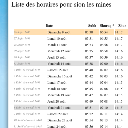
Liste des horaires pour sion les mines
Date
Subh
Shuruq *
Zhur
Dimanche 9 août
05:30
06:54
14:17
26 Safar 1448
Lundi 10 août
05:31
06:55
14:17
27 Safar 1448
Mardi 11 août
05:33
06:56
14:17
28 Safar 1448
Mercredi 12 août
05:35
06:58
14:16
29 Safar 1448
Jeudi 13 août
05:37
06:59
14:16
30 Safar 1448
Vendredi 14 août
05:38
07:00
14:16
31 Safar 1448
Samedi 15 août
05:40
07:02
14:16
2 Rabi' al-awwal 1448
Dimanche 16 août
05:42
07:03
14:16
3 Rabi' al-awwal 1448
Lundi 17 août
05:44
07:04
14:15
4 Rabi' al-awwal 1448
Mardi 18 août
05:45
07:06
14:15
5 Rabi' al-awwal 1448
Mercredi 19 août
05:47
07:07
14:15
6 Rabi' al-awwal 1448
Jeudi 20 août
05:49
07:08
14:15
7 Rabi' al-awwal 1448
Vendredi 21 août
05:51
07:10
14:15
8 Rabi' al-awwal 1448
Samedi 22 août
05:52
07:11
14:14
9 Rabi' al-awwal 1448
Dimanche 23 août
05:54
07:13
14:14
10 Rabi' al-awwal 1448
Lundi 24 août
05:56
07:14
14:14
11 Rabi' al-awwal 1448