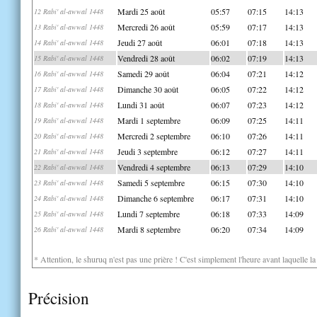
Mardi 25 août
05:57
07:15
14:13
12 Rabi' al-awwal 1448
Mercredi 26 août
05:59
07:17
14:13
13 Rabi' al-awwal 1448
Jeudi 27 août
06:01
07:18
14:13
14 Rabi' al-awwal 1448
Vendredi 28 août
06:02
07:19
14:13
15 Rabi' al-awwal 1448
Samedi 29 août
06:04
07:21
14:12
16 Rabi' al-awwal 1448
Dimanche 30 août
06:05
07:22
14:12
17 Rabi' al-awwal 1448
Lundi 31 août
06:07
07:23
14:12
18 Rabi' al-awwal 1448
Mardi 1 septembre
06:09
07:25
14:11
19 Rabi' al-awwal 1448
Mercredi 2 septembre
06:10
07:26
14:11
20 Rabi' al-awwal 1448
Jeudi 3 septembre
06:12
07:27
14:11
21 Rabi' al-awwal 1448
Vendredi 4 septembre
06:13
07:29
14:10
22 Rabi' al-awwal 1448
Samedi 5 septembre
06:15
07:30
14:10
23 Rabi' al-awwal 1448
Dimanche 6 septembre
06:17
07:31
14:10
24 Rabi' al-awwal 1448
Lundi 7 septembre
06:18
07:33
14:09
25 Rabi' al-awwal 1448
Mardi 8 septembre
06:20
07:34
14:09
26 Rabi' al-awwal 1448
* Attention, le shuruq n'est pas une prière ! C'est simplement l'heure avant laquelle l
Précision