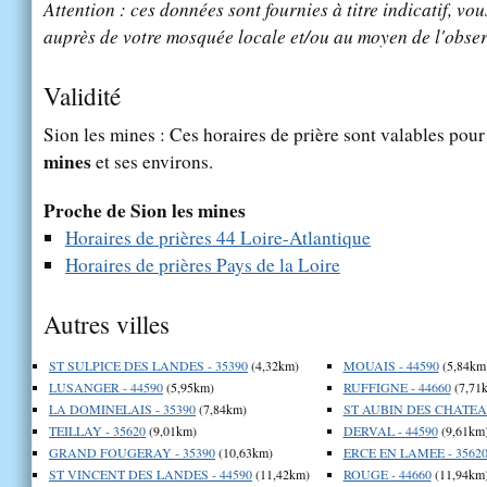
Attention : ces données sont fournies à titre indicatif, vou
auprès de votre mosquée locale et/ou au moyen de l'obser
Validité
Sion les mines : Ces horaires de prière sont valables pour 
mines
et ses environs.
Proche de Sion les mines
Horaires de prières 44 Loire-Atlantique
Horaires de prières Pays de la Loire
Autres villes
ST SULPICE DES LANDES - 35390
(4,32km)
MOUAIS - 44590
(5,84km
LUSANGER - 44590
(5,95km)
RUFFIGNE - 44660
(7,71
LA DOMINELAIS - 35390
(7,84km)
ST AUBIN DES CHATEAU
TEILLAY - 35620
(9,01km)
DERVAL - 44590
(9,61km
GRAND FOUGERAY - 35390
(10,63km)
ERCE EN LAMEE - 3562
ST VINCENT DES LANDES - 44590
(11,42km)
ROUGE - 44660
(11,94km