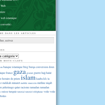
e Web
riere
 web islamique
 convertir)
he dans les articles
ies
ar mots-clefs
banque islamique
blog
burqa
conversion
doux
ion
gaza
mique
france
guerre
hajj
halal
gratuit
islam
re
horaire de priere
kaaba
kfc
la
mekkah
minaret
médine
niqab
el
mobile
muezzin
re
pélerinage
qatar
racisme
ramadan
ramadan
suisse
turquie
voile
voile
s
tutorial
tutoriel
téléphone
étoiles