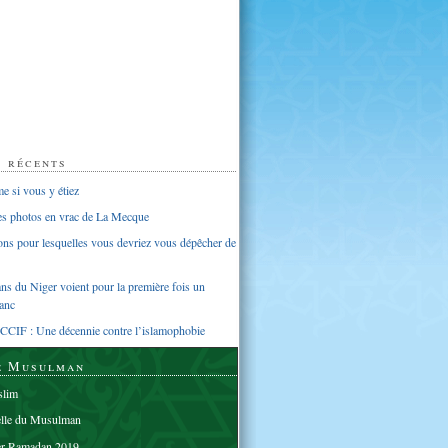
s récents
 si vous y étiez
ues photos en vrac de La Mecque
sons pour lesquelles vous devriez vous dépêcher de
s du Niger voient pour la première fois un
anc
CCIF : Une décennie contre l’islamophobie
e Musulman
lim
elle du Musulman
er Ramadan 2019