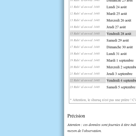
Lundi 24 août
11 Rabi' al-awwal 1448
Mardi 25 août
12 Rabi' al-awwal 1448
Mercredi 26 août
13 Rabi' al-awwal 1448
Jeudi 27 août
14 Rabi' al-awwal 1448
Vendredi 28 août
15 Rabi' al-awwal 1448
Samedi 29 août
16 Rabi' al-awwal 1448
Dimanche 30 août
17 Rabi' al-awwal 1448
Lundi 31 août
18 Rabi' al-awwal 1448
Mardi 1 septembre
19 Rabi' al-awwal 1448
Mercredi 2 septemb
20 Rabi' al-awwal 1448
Jeudi 3 septembre
21 Rabi' al-awwal 1448
Vendredi 4 septemb
22 Rabi' al-awwal 1448
Samedi 5 septembre
23 Rabi' al-awwal 1448
* Attention, le shuruq n'est pas une prière ! C
Précision
Attention : ces données sont fournies à titre in
moyen de l'observation.