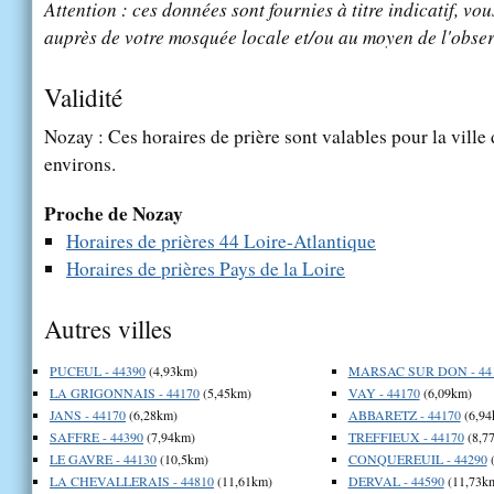
Attention : ces données sont fournies à titre indicatif, vou
auprès de votre mosquée locale et/ou au moyen de l'obser
Validité
Nozay : Ces horaires de prière sont valables pour la ville
environs.
Proche de Nozay
Horaires de prières 44 Loire-Atlantique
Horaires de prières Pays de la Loire
Autres villes
PUCEUL - 44390
(4,93km)
MARSAC SUR DON - 44
LA GRIGONNAIS - 44170
(5,45km)
VAY - 44170
(6,09km)
JANS - 44170
(6,28km)
ABBARETZ - 44170
(6,94
SAFFRE - 44390
(7,94km)
TREFFIEUX - 44170
(8,7
LE GAVRE - 44130
(10,5km)
CONQUEREUIL - 44290
(
LA CHEVALLERAIS - 44810
(11,61km)
DERVAL - 44590
(11,73k