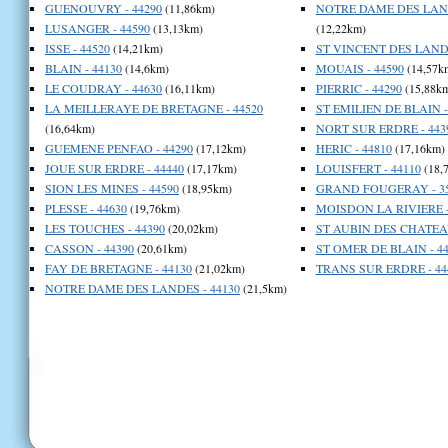
GUENOUVRY - 44290
(11,86km)
NOTRE DAME DES LANG
LUSANGER - 44590
(13,13km)
(12,22km)
ISSE - 44520
(14,21km)
ST VINCENT DES LANDE
BLAIN - 44130
(14,6km)
MOUAIS - 44590
(14,57k
LE COUDRAY - 44630
(16,11km)
PIERRIC - 44290
(15,88k
LA MEILLERAYE DE BRETAGNE - 44520
ST EMILIEN DE BLAIN -
(16,64km)
NORT SUR ERDRE - 443
GUEMENE PENFAO - 44290
(17,12km)
HERIC - 44810
(17,16km)
JOUE SUR ERDRE - 44440
(17,17km)
LOUISFERT - 44110
(18,
SION LES MINES - 44590
(18,95km)
GRAND FOUGERAY - 35
PLESSE - 44630
(19,76km)
MOISDON LA RIVIERE -
LES TOUCHES - 44390
(20,02km)
ST AUBIN DES CHATEAU
CASSON - 44390
(20,61km)
ST OMER DE BLAIN - 44
FAY DE BRETAGNE - 44130
(21,02km)
TRANS SUR ERDRE - 44
NOTRE DAME DES LANDES - 44130
(21,5km)