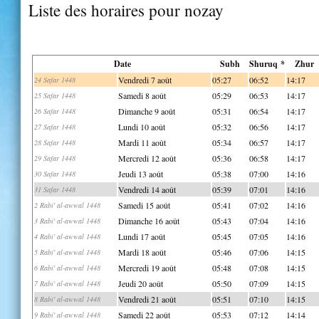
Liste des horaires pour nozay
Date
Subh
Shuruq *
Zhur
Vendredi 7 août
05:27
06:52
14:17
24 Safar 1448
Samedi 8 août
05:29
06:53
14:17
25 Safar 1448
Dimanche 9 août
05:31
06:54
14:17
26 Safar 1448
Lundi 10 août
05:32
06:56
14:17
27 Safar 1448
Mardi 11 août
05:34
06:57
14:17
28 Safar 1448
Mercredi 12 août
05:36
06:58
14:17
29 Safar 1448
Jeudi 13 août
05:38
07:00
14:16
30 Safar 1448
Vendredi 14 août
05:39
07:01
14:16
31 Safar 1448
Samedi 15 août
05:41
07:02
14:16
2 Rabi' al-awwal 1448
Dimanche 16 août
05:43
07:04
14:16
3 Rabi' al-awwal 1448
Lundi 17 août
05:45
07:05
14:16
4 Rabi' al-awwal 1448
Mardi 18 août
05:46
07:06
14:15
5 Rabi' al-awwal 1448
Mercredi 19 août
05:48
07:08
14:15
6 Rabi' al-awwal 1448
Jeudi 20 août
05:50
07:09
14:15
7 Rabi' al-awwal 1448
Vendredi 21 août
05:51
07:10
14:15
8 Rabi' al-awwal 1448
Samedi 22 août
05:53
07:12
14:14
9 Rabi' al-awwal 1448