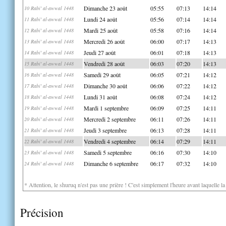
Dimanche 23 août
05:55
07:13
14:14
10 Rabi' al-awwal 1448
Lundi 24 août
05:56
07:14
14:14
11 Rabi' al-awwal 1448
Mardi 25 août
05:58
07:16
14:14
12 Rabi' al-awwal 1448
Mercredi 26 août
06:00
07:17
14:13
13 Rabi' al-awwal 1448
Jeudi 27 août
06:01
07:18
14:13
14 Rabi' al-awwal 1448
Vendredi 28 août
06:03
07:20
14:13
15 Rabi' al-awwal 1448
Samedi 29 août
06:05
07:21
14:12
16 Rabi' al-awwal 1448
Dimanche 30 août
06:06
07:22
14:12
17 Rabi' al-awwal 1448
Lundi 31 août
06:08
07:24
14:12
18 Rabi' al-awwal 1448
Mardi 1 septembre
06:09
07:25
14:11
19 Rabi' al-awwal 1448
Mercredi 2 septembre
06:11
07:26
14:11
20 Rabi' al-awwal 1448
Jeudi 3 septembre
06:13
07:28
14:11
21 Rabi' al-awwal 1448
Vendredi 4 septembre
06:14
07:29
14:11
22 Rabi' al-awwal 1448
Samedi 5 septembre
06:16
07:30
14:10
23 Rabi' al-awwal 1448
Dimanche 6 septembre
06:17
07:32
14:10
24 Rabi' al-awwal 1448
* Attention, le shuruq n'est pas une prière ! C'est simplement l'heure avant laquelle l
Précision