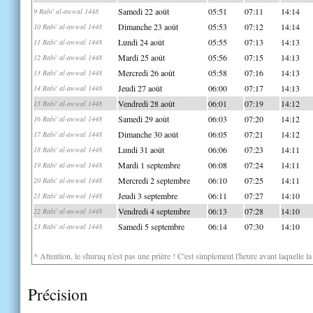
Samedi 22 août
05:51
07:11
14:14
9 Rabi' al-awwal 1448
Dimanche 23 août
05:53
07:12
14:14
10 Rabi' al-awwal 1448
Lundi 24 août
05:55
07:13
14:13
11 Rabi' al-awwal 1448
Mardi 25 août
05:56
07:15
14:13
12 Rabi' al-awwal 1448
Mercredi 26 août
05:58
07:16
14:13
13 Rabi' al-awwal 1448
Jeudi 27 août
06:00
07:17
14:13
14 Rabi' al-awwal 1448
Vendredi 28 août
06:01
07:19
14:12
15 Rabi' al-awwal 1448
Samedi 29 août
06:03
07:20
14:12
16 Rabi' al-awwal 1448
Dimanche 30 août
06:05
07:21
14:12
17 Rabi' al-awwal 1448
Lundi 31 août
06:06
07:23
14:11
18 Rabi' al-awwal 1448
Mardi 1 septembre
06:08
07:24
14:11
19 Rabi' al-awwal 1448
Mercredi 2 septembre
06:10
07:25
14:11
20 Rabi' al-awwal 1448
Jeudi 3 septembre
06:11
07:27
14:10
21 Rabi' al-awwal 1448
Vendredi 4 septembre
06:13
07:28
14:10
22 Rabi' al-awwal 1448
Samedi 5 septembre
06:14
07:30
14:10
23 Rabi' al-awwal 1448
* Attention, le shuruq n'est pas une prière ! C'est simplement l'heure avant laquelle l
Précision