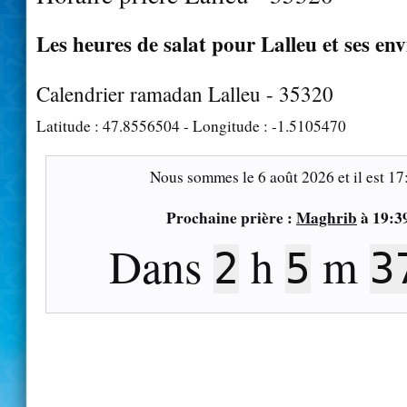
Les heures de salat pour Lalleu et ses en
Calendrier ramadan Lalleu - 35320
Latitude :
47.8556504
- Longitude :
-1.5105470
Nous sommes le
6 août 2026
et il est
17
Prochaine prière :
Maghrib
à
19:3
Dans
h
m
2
5
3