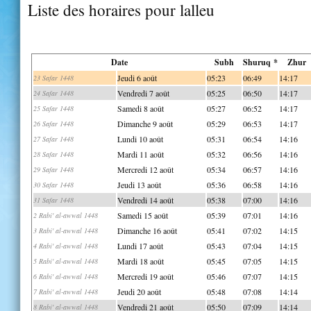
Liste des horaires pour lalleu
Date
Subh
Shuruq *
Zhur
Jeudi 6 août
05:23
06:49
14:17
23 Safar 1448
Vendredi 7 août
05:25
06:50
14:17
24 Safar 1448
Samedi 8 août
05:27
06:52
14:17
25 Safar 1448
Dimanche 9 août
05:29
06:53
14:17
26 Safar 1448
Lundi 10 août
05:31
06:54
14:16
27 Safar 1448
Mardi 11 août
05:32
06:56
14:16
28 Safar 1448
Mercredi 12 août
05:34
06:57
14:16
29 Safar 1448
Jeudi 13 août
05:36
06:58
14:16
30 Safar 1448
Vendredi 14 août
05:38
07:00
14:16
31 Safar 1448
Samedi 15 août
05:39
07:01
14:16
2 Rabi' al-awwal 1448
Dimanche 16 août
05:41
07:02
14:15
3 Rabi' al-awwal 1448
Lundi 17 août
05:43
07:04
14:15
4 Rabi' al-awwal 1448
Mardi 18 août
05:45
07:05
14:15
5 Rabi' al-awwal 1448
Mercredi 19 août
05:46
07:07
14:15
6 Rabi' al-awwal 1448
Jeudi 20 août
05:48
07:08
14:14
7 Rabi' al-awwal 1448
Vendredi 21 août
05:50
07:09
14:14
8 Rabi' al-awwal 1448