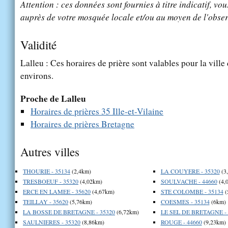
Attention : ces données sont fournies à titre indicatif, vou
auprès de votre mosquée locale et/ou au moyen de l'obser
Validité
Lalleu : Ces horaires de prière sont valables pour la ville
environs.
Proche de Lalleu
Horaires de prières 35 Ille-et-Vilaine
Horaires de prières Bretagne
Autres villes
THOURIE - 35134
(2,4km)
LA COUYERE - 35320
(3
TRESBOEUF - 35320
(4,02km)
SOULVACHE - 44660
(4,
ERCE EN LAMEE - 35620
(4,67km)
STE COLOMBE - 35134
(
TEILLAY - 35620
(5,76km)
COESMES - 35134
(6km)
LA BOSSE DE BRETAGNE - 35320
(6,72km)
LE SEL DE BRETAGNE - 
SAULNIERES - 35320
(8,86km)
ROUGE - 44660
(9,23km)