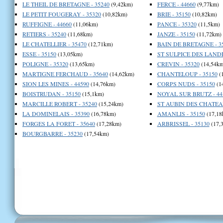
LE THEIL DE BRETAGNE - 35240
(9,42km)
FERCE - 44660
(9,77km)
LE PETIT FOUGERAY - 35320
(10,82km)
BRIE - 35150
(10,82km)
RUFFIGNE - 44660
(11,06km)
PANCE - 35320
(11,5km)
RETIERS - 35240
(11,68km)
JANZE - 35150
(11,72km)
LE CHATELLIER - 35470
(12,71km)
BAIN DE BRETAGNE - 3
ESSE - 35150
(13,05km)
ST SULPICE DES LANDE
POLIGNE - 35320
(13,65km)
CREVIN - 35320
(14,54km
MARTIGNE FERCHAUD - 35640
(14,62km)
CHANTELOUP - 35150
(
SION LES MINES - 44590
(14,76km)
CORPS NUDS - 35150
(1
BOISTRUDAN - 35150
(15,1km)
NOYAL SUR BRUTZ - 44
MARCILLE ROBERT - 35240
(15,24km)
ST AUBIN DES CHATEAU
LA DOMINELAIS - 35390
(16,78km)
AMANLIS - 35150
(17,18
FORGES LA FORET - 35640
(17,28km)
ARBRISSEL - 35130
(17,
BOURGBARRE - 35230
(17,54km)