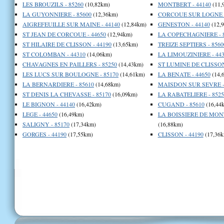
LES BROUZILS - 85260
(10,82km)
MONTBERT - 44140
(11,
LA GUYONNIERE - 85600
(12,36km)
CORCOUE SUR LOGNE -
AIGREFEUILLE SUR MAINE - 44140
(12,84km)
GENESTON - 44140
(12,
ST JEAN DE CORCOUE - 44650
(12,94km)
LA COPECHAGNIERE - 
ST HILAIRE DE CLISSON - 44190
(13,65km)
TREIZE SEPTIERS - 8560
ST COLOMBAN - 44310
(14,06km)
LA LIMOUZINIERE - 443
CHAVAGNES EN PAILLERS - 85250
(14,43km)
ST LUMINE DE CLISSON
LES LUCS SUR BOULOGNE - 85170
(14,61km)
LA BENATE - 44650
(14,
LA BERNARDIERE - 85610
(14,68km)
MAISDON SUR SEVRE -
ST DENIS LA CHEVASSE - 85170
(16,09km)
LA RABATELIERE - 8525
LE BIGNON - 44140
(16,42km)
CUGAND - 85610
(16,44
LEGE - 44650
(16,49km)
LA BOISSIERE DE MONT
SALIGNY - 85170
(17,34km)
(16,88km)
GORGES - 44190
(17,55km)
CLISSON - 44190
(17,36k