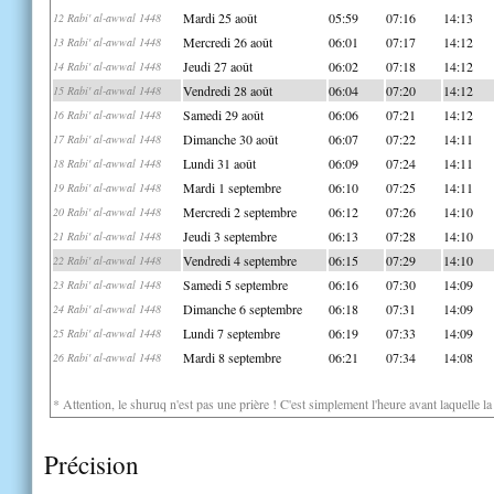
Mardi 25 août
05:59
07:16
14:13
12 Rabi' al-awwal 1448
Mercredi 26 août
06:01
07:17
14:12
13 Rabi' al-awwal 1448
Jeudi 27 août
06:02
07:18
14:12
14 Rabi' al-awwal 1448
Vendredi 28 août
06:04
07:20
14:12
15 Rabi' al-awwal 1448
Samedi 29 août
06:06
07:21
14:12
16 Rabi' al-awwal 1448
Dimanche 30 août
06:07
07:22
14:11
17 Rabi' al-awwal 1448
Lundi 31 août
06:09
07:24
14:11
18 Rabi' al-awwal 1448
Mardi 1 septembre
06:10
07:25
14:11
19 Rabi' al-awwal 1448
Mercredi 2 septembre
06:12
07:26
14:10
20 Rabi' al-awwal 1448
Jeudi 3 septembre
06:13
07:28
14:10
21 Rabi' al-awwal 1448
Vendredi 4 septembre
06:15
07:29
14:10
22 Rabi' al-awwal 1448
Samedi 5 septembre
06:16
07:30
14:09
23 Rabi' al-awwal 1448
Dimanche 6 septembre
06:18
07:31
14:09
24 Rabi' al-awwal 1448
Lundi 7 septembre
06:19
07:33
14:09
25 Rabi' al-awwal 1448
Mardi 8 septembre
06:21
07:34
14:08
26 Rabi' al-awwal 1448
* Attention, le shuruq n'est pas une prière ! C'est simplement l'heure avant laquelle l
Précision