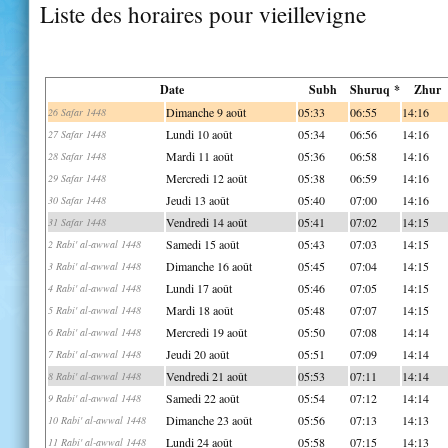
Liste des horaires pour vieillevigne
Date
Subh
Shuruq *
Zhur
Dimanche 9 août
05:33
06:55
14:16
26 Safar 1448
Lundi 10 août
05:34
06:56
14:16
27 Safar 1448
Mardi 11 août
05:36
06:58
14:16
28 Safar 1448
Mercredi 12 août
05:38
06:59
14:16
29 Safar 1448
Jeudi 13 août
05:40
07:00
14:16
30 Safar 1448
Vendredi 14 août
05:41
07:02
14:15
31 Safar 1448
Samedi 15 août
05:43
07:03
14:15
2 Rabi' al-awwal 1448
Dimanche 16 août
05:45
07:04
14:15
3 Rabi' al-awwal 1448
Lundi 17 août
05:46
07:05
14:15
4 Rabi' al-awwal 1448
Mardi 18 août
05:48
07:07
14:15
5 Rabi' al-awwal 1448
Mercredi 19 août
05:50
07:08
14:14
6 Rabi' al-awwal 1448
Jeudi 20 août
05:51
07:09
14:14
7 Rabi' al-awwal 1448
Vendredi 21 août
05:53
07:11
14:14
8 Rabi' al-awwal 1448
Samedi 22 août
05:54
07:12
14:14
9 Rabi' al-awwal 1448
Dimanche 23 août
05:56
07:13
14:13
10 Rabi' al-awwal 1448
Lundi 24 août
05:58
07:15
14:13
11 Rabi' al-awwal 1448