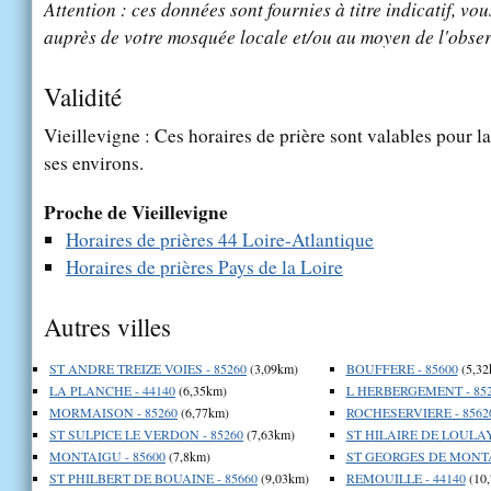
Attention : ces données sont fournies à titre indicatif, vou
auprès de votre mosquée locale et/ou au moyen de l'obser
Validité
Vieillevigne : Ces horaires de prière sont valables pour la
ses environs.
Proche de Vieillevigne
Horaires de prières 44 Loire-Atlantique
Horaires de prières Pays de la Loire
Autres villes
ST ANDRE TREIZE VOIES - 85260
(3,09km)
BOUFFERE - 85600
(5,32
LA PLANCHE - 44140
(6,35km)
L HERBERGEMENT - 85
MORMAISON - 85260
(6,77km)
ROCHESERVIERE - 8562
ST SULPICE LE VERDON - 85260
(7,63km)
ST HILAIRE DE LOULAY 
MONTAIGU - 85600
(7,8km)
ST GEORGES DE MONTA
ST PHILBERT DE BOUAINE - 85660
(9,03km)
REMOUILLE - 44140
(10