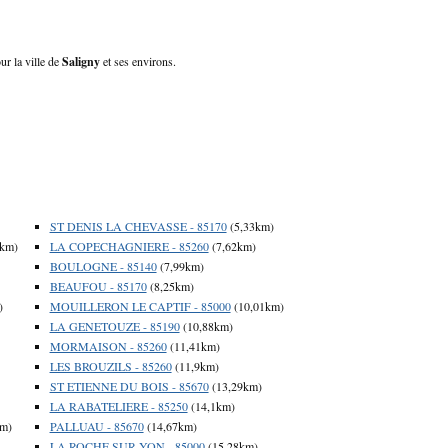
ur la ville de
Saligny
et ses environs.
ST DENIS LA CHEVASSE - 85170
(5,33km)
6km)
LA COPECHAGNIERE - 85260
(7,62km)
BOULOGNE - 85140
(7,99km)
BEAUFOU - 85170
(8,25km)
)
MOUILLERON LE CAPTIF - 85000
(10,01km)
LA GENETOUZE - 85190
(10,88km)
MORMAISON - 85260
(11,41km)
LES BROUZILS - 85260
(11,9km)
ST ETIENNE DU BOIS - 85670
(13,29km)
LA RABATELIERE - 85250
(14,1km)
km)
PALLUAU - 85670
(14,67km)
LA ROCHE SUR YON - 85000
(15,28km)