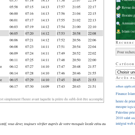
05:58
07:15
14:13
17:57
21:05
22:17
Revue d
06:00
07:16
14:13
17:56
21:04
22:15
Horaire p
06:01
07:17
14:13
17:55
21:02
22:13
Annuaire
06:03
07:19
14:12
17:54
21:00
22:10
Islam
(se
06:05
07:20
14:12
17:53
20:58
22:08
06:06
07:21
14:12
17:52
20:56
22:06
Recherc
06:08
07:23
14:11
17:51
20:54
22:04
06:09
07:24
14:11
17:49
20:52
22:02
06:11
07:25
14:11
17:48
20:50
22:00
Catégor
re
06:12
07:27
14:10
17:47
20:48
21:57
06:14
07:28
14:10
17:46
20:46
21:55
Accès p
re
06:15
07:29
14:10
17:45
20:45
21:53
06:17
07:30
14:09
17:43
20:43
21:51
adhan
applicat
Finance Isla
'est simplement l'heure avant laquelle la prière du subh doit être accomplie
heure de prie
mecque
logici
Palestine
prie
2010
salat
sm
intégral
web
dicatif, vous devez toujours vérifier auprès de votre mosquée locale et/ou au