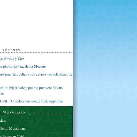
s récents
 si vous y étiez
ues photos en vrac de La Mecque
sons pour lesquelles vous devriez vous dépêcher de
s du Niger voient pour la première fois un
anc
CCIF : Une décennie contre l’islamophobie
e Musulman
lim
elle du Musulman
er Ramadan 2019