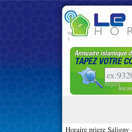
|
Horaire priere Saligny