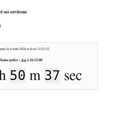
et ses environs
0
mes le
6 août 2026
et il est
13:21:23
.
haine prière :
Asr
à
16:12:00
h
m
sec
50
36