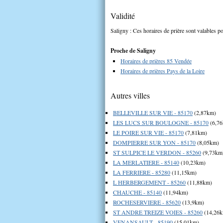
Validité
Saligny : Ces horaires de prière sont valables po
Proche de Saligny
Horaires de prières 85 Vendée
Horaires de prières Pays de la Loire
Autres villes
BELLEVILLE SUR VIE - 85170
(2,87km)
LES LUCS SUR BOULOGNE - 85170
(6,7
LE POIRE SUR VIE - 85170
(7,81km)
DOMPIERRE SUR YON - 85170
(8,05km)
ST SULPICE LE VERDON - 85260
(9,73km
LA MERLATIERE - 85140
(10,23km)
LA FERRIERE - 85280
(11,15km)
L HERBERGEMENT - 85260
(11,88km)
CHAUCHE - 85140
(11,94km)
ROCHESERVIERE - 85620
(13,9km)
ST ANDRE TREIZE VOIES - 85260
(14,26
VENANSAULT - 85190
(15,01km)