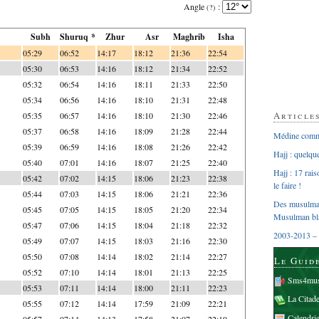
Angle
:
(?)
Subh
Shuruq *
Zhur
Asr
Maghrib
Isha
05:29
06:52
14:17
18:12
21:36
22:54
05:30
06:53
14:16
18:12
21:34
22:52
05:32
06:54
14:16
18:11
21:33
22:50
05:34
06:56
14:16
18:10
21:31
22:48
Article
05:35
06:57
14:16
18:10
21:30
22:46
05:37
06:58
14:16
18:09
21:28
22:44
Médine comme
05:39
06:59
14:16
18:08
21:26
22:42
Hajj : quelq
05:40
07:01
14:16
18:07
21:25
22:40
Hajj : 17 rai
05:42
07:02
14:15
18:06
21:23
22:38
le faire !
05:44
07:03
14:15
18:06
21:21
22:36
Des musulman
05:45
07:05
14:15
18:05
21:20
22:34
Musulman bl
05:47
07:06
14:15
18:04
21:18
22:32
2003-2013 – 
05:49
07:07
14:15
18:03
21:16
22:30
05:50
07:08
14:14
18:02
21:14
22:27
Le Guid
05:52
07:10
14:14
18:01
21:13
22:25
Sms4mus
05:53
07:11
14:14
18:00
21:11
22:23
La Citad
05:55
07:12
14:14
17:59
21:09
22:21
Calendri
05:57
07:14
14:13
17:58
21:07
22:19