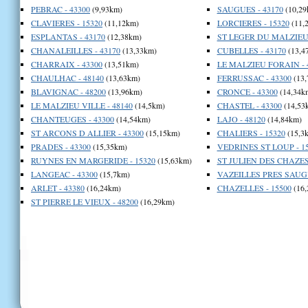
PEBRAC - 43300
(9,93km)
SAUGUES - 43170
(10,29
CLAVIERES - 15320
(11,12km)
LORCIERES - 15320
(11,
ESPLANTAS - 43170
(12,38km)
ST LEGER DU MALZIEU 
CHANALEILLES - 43170
(13,33km)
CUBELLES - 43170
(13,4
CHARRAIX - 43300
(13,51km)
LE MALZIEU FORAIN - 
CHAULHAC - 48140
(13,63km)
FERRUSSAC - 43300
(13,
BLAVIGNAC - 48200
(13,96km)
CRONCE - 43300
(14,34k
LE MALZIEU VILLE - 48140
(14,5km)
CHASTEL - 43300
(14,53
CHANTEUGES - 43300
(14,54km)
LAJO - 48120
(14,84km)
ST ARCONS D ALLIER - 43300
(15,15km)
CHALIERS - 15320
(15,3
PRADES - 43300
(15,35km)
VEDRINES ST LOUP - 1
RUYNES EN MARGERIDE - 15320
(15,63km)
ST JULIEN DES CHAZES 
LANGEAC - 43300
(15,7km)
VAZEILLES PRES SAUGU
ARLET - 43380
(16,24km)
CHAZELLES - 15500
(16,
ST PIERRE LE VIEUX - 48200
(16,29km)