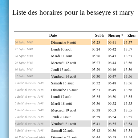
Liste des horaires pour la besseyre st mary
Date
Subh
Shuruq *
Zhur
Dimanche 9 août
05:23
06:41
13:57
26 Safar 1448
Lundi 10 août
05:24
06:42
13:57
27 Safar 1448
Mardi 11 août
05:26
06:43
13:57
28 Safar 1448
Mercredi 12 août
05:27
06:44
13:56
29 Safar 1448
Jeudi 13 août
05:29
06:46
13:56
30 Safar 1448
Vendredi 14 août
05:30
06:47
13:56
31 Safar 1448
Samedi 15 août
05:32
06:48
13:56
2 Rabi' al-awwal 1448
Dimanche 16 août
05:33
06:49
13:56
3 Rabi' al-awwal 1448
Lundi 17 août
05:35
06:50
13:55
4 Rabi' al-awwal 1448
Mardi 18 août
05:36
06:52
13:55
5 Rabi' al-awwal 1448
Mercredi 19 août
05:38
06:53
13:55
6 Rabi' al-awwal 1448
Jeudi 20 août
05:39
06:54
13:55
7 Rabi' al-awwal 1448
Vendredi 21 août
05:41
06:55
13:54
8 Rabi' al-awwal 1448
Samedi 22 août
05:42
06:56
13:54
9 Rabi' al-awwal 1448
Dimanche 23 août
05:44
06:58
13:54
10 Rabi' al-awwal 1448