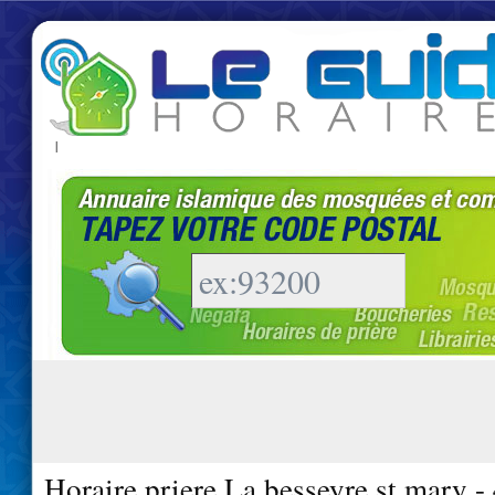
|
Horaire priere La besseyre st mary -