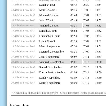
Lundi 24 août
05:45
06:59
13:54
11 Rabi' al-awwal 1448
Mardi 25 août
05:46
07:00
13:53
12 Rabi' al-awwal 1448
Mercredi 26 août
05:48
07:01
13:53
13 Rabi' al-awwal 1448
Jeudi 27 août
05:49
07:02
13:53
14 Rabi' al-awwal 1448
Vendredi 28 août
05:51
07:03
13:53
15 Rabi' al-awwal 1448
Samedi 29 août
05:52
07:05
13:52
16 Rabi' al-awwal 1448
Dimanche 30 août
05:54
07:06
13:52
17 Rabi' al-awwal 1448
Lundi 31 août
05:55
07:07
13:52
18 Rabi' al-awwal 1448
Mardi 1 septembre
05:56
07:08
13:51
19 Rabi' al-awwal 1448
Mercredi 2 septembre
05:58
07:09
13:51
20 Rabi' al-awwal 1448
Jeudi 3 septembre
05:59
07:11
13:51
21 Rabi' al-awwal 1448
Vendredi 4 septembre
06:01
07:12
13:50
22 Rabi' al-awwal 1448
Samedi 5 septembre
06:02
07:13
13:50
23 Rabi' al-awwal 1448
Dimanche 6 septembre
06:03
07:14
13:50
24 Rabi' al-awwal 1448
Lundi 7 septembre
06:05
07:15
13:49
25 Rabi' al-awwal 1448
Mardi 8 septembre
06:06
07:17
13:49
26 Rabi' al-awwal 1448
* Attention, le shuruq n'est pas une prière ! C'est simplement l'heure avant laquelle l
Précision