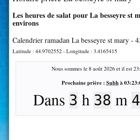
Les heures de salat pour La besseyre st m
environs
Calendrier ramadan La besseyre st mary - 
Latitude :
44.9702552
- Longitude :
3.4165415
Nous sommes le
8 août 2026
et il est
23
Prochaine prière :
Subh
à
03:23:
Dans
h
m
3
38