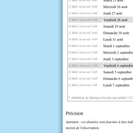
Mercredi 26 août
13 Rabi' al-awwal 1448
Jeudi 27 août
14 Rabi' al-awwal 1448
Vendredi 28 août
15 Rabi' al-awwal 1448
Samedi 29 août
16 Rabi' al-awwal 1448
Dimanche 30 août
17 Rabi' al-awwal 1448
Lundi 31 août
18 Rabi' al-awwal 1448
Mardi 1 septembre
19 Rabi' al-awwal 1448
Mercredi 2 septembr
20 Rabi' al-awwal 1448
Jeudi 3 septembre
21 Rabi' al-awwal 1448
Vendredi 4 septembr
22 Rabi' al-awwal 1448
Samedi 5 septembre
23 Rabi' al-awwal 1448
Dimanche 6 septemb
24 Rabi' al-awwal 1448
Lundi 7 septembre
25 Rabi' al-awwal 1448
* Attention, le shuruq n'est pas une prière ! C
Précision
Attention : ces données sont fournies à titre in
moyen de l'observation.