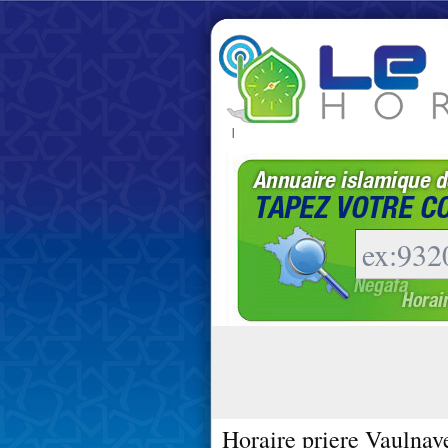
|
Horaire priere Vaulnave