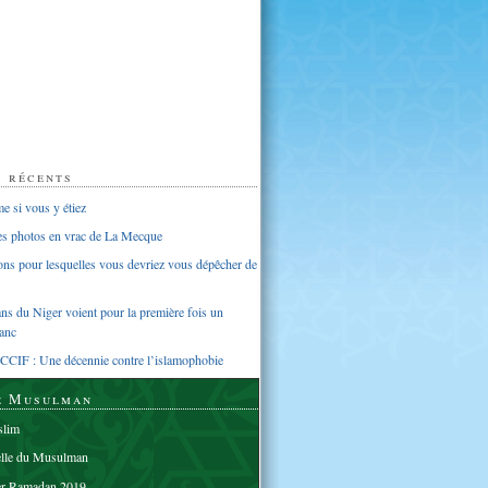
s récents
 si vous y étiez
ues photos en vrac de La Mecque
sons pour lesquelles vous devriez vous dépêcher de
s du Niger voient pour la première fois un
anc
CCIF : Une décennie contre l’islamophobie
e Musulman
lim
elle du Musulman
er Ramadan 2019