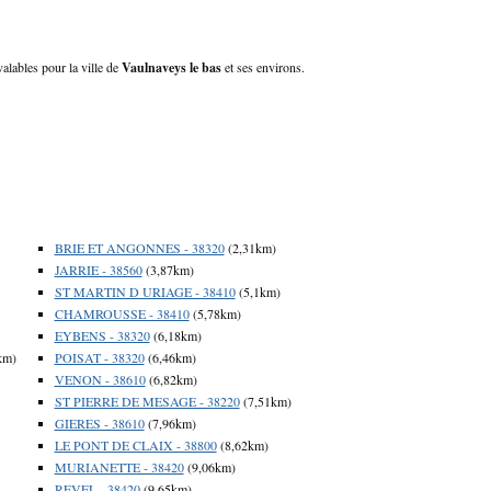
valables pour la ville de
Vaulnaveys le bas
et ses environs.
BRIE ET ANGONNES - 38320
(2,31km)
JARRIE - 38560
(3,87km)
ST MARTIN D URIAGE - 38410
(5,1km)
CHAMROUSSE - 38410
(5,78km)
EYBENS - 38320
(6,18km)
km)
POISAT - 38320
(6,46km)
VENON - 38610
(6,82km)
ST PIERRE DE MESAGE - 38220
(7,51km)
GIERES - 38610
(7,96km)
LE PONT DE CLAIX - 38800
(8,62km)
MURIANETTE - 38420
(9,06km)
REVEL - 38420
(9,65km)