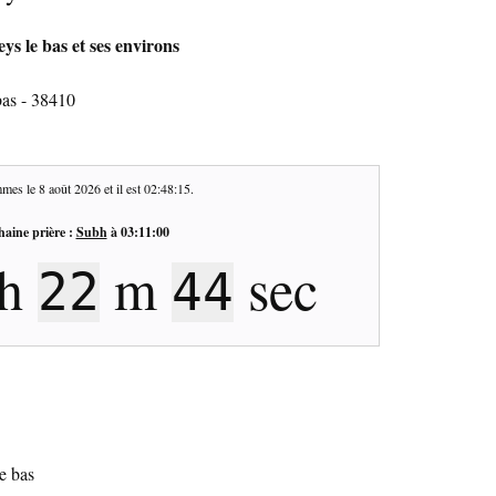
ys le bas et ses environs
bas - 38410
mes le
8 août 2026
et il est
02:48:16
.
haine prière :
Subh
à
03:11:00
h
m
sec
22
43
e bas