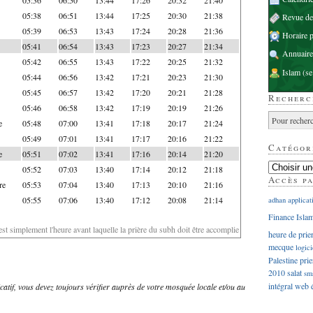
05:38
06:51
13:44
17:25
20:30
21:38
Revue d
05:39
06:53
13:43
17:24
20:28
21:36
Horaire p
05:41
06:54
13:43
17:23
20:27
21:34
Annuaire
05:42
06:55
13:43
17:22
20:25
21:32
Islam
(se
05:44
06:56
13:42
17:21
20:23
21:30
05:45
06:57
13:42
17:20
20:21
21:28
Recherc
05:46
06:58
13:42
17:19
20:19
21:26
e
05:48
07:00
13:41
17:18
20:17
21:24
05:49
07:01
13:41
17:17
20:16
21:22
Catégor
e
05:51
07:02
13:41
17:16
20:14
21:20
05:52
07:03
13:40
17:14
20:12
21:18
Accès p
re
05:53
07:04
13:40
17:13
20:10
21:16
05:55
07:06
13:40
17:12
20:08
21:14
adhan
applicat
Finance Isla
'est simplement l'heure avant laquelle la prière du subh doit être accomplie
heure de prie
mecque
logici
Palestine
prie
2010
salat
sm
intégral
web
dicatif, vous devez toujours vérifier auprès de votre mosquée locale et/ou au