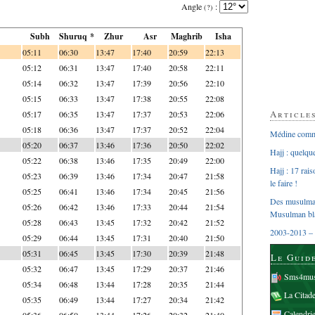
Angle
:
(?)
Subh
Shuruq *
Zhur
Asr
Maghrib
Isha
05:11
06:30
13:47
17:40
20:59
22:13
05:12
06:31
13:47
17:40
20:58
22:11
05:14
06:32
13:47
17:39
20:56
22:10
05:15
06:33
13:47
17:38
20:55
22:08
Article
05:17
06:35
13:47
17:37
20:53
22:06
05:18
06:36
13:47
17:37
20:52
22:04
Médine comme
05:20
06:37
13:46
17:36
20:50
22:02
Hajj : quelq
05:22
06:38
13:46
17:35
20:49
22:00
Hajj : 17 rai
05:23
06:39
13:46
17:34
20:47
21:58
le faire !
05:25
06:41
13:46
17:34
20:45
21:56
Des musulman
05:26
06:42
13:46
17:33
20:44
21:54
Musulman bl
05:28
06:43
13:45
17:32
20:42
21:52
2003-2013 – 
05:29
06:44
13:45
17:31
20:40
21:50
05:31
06:45
13:45
17:30
20:39
21:48
Le Guid
05:32
06:47
13:45
17:29
20:37
21:46
Sms4mus
05:34
06:48
13:44
17:28
20:35
21:44
La Citad
05:35
06:49
13:44
17:27
20:34
21:42
Calendri
05:36
06:50
13:44
17:26
20:32
21:40