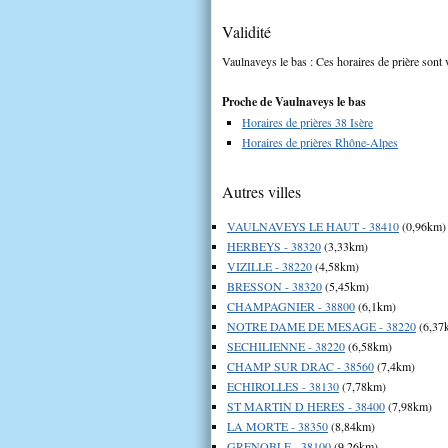
Validité
Vaulnaveys le bas : Ces horaires de prière sont 
Proche de Vaulnaveys le bas
Horaires de prières 38 Isère
Horaires de prières Rhône-Alpes
Autres villes
VAULNAVEYS LE HAUT - 38410
(0,96km)
HERBEYS - 38320
(3,33km)
VIZILLE - 38220
(4,58km)
BRESSON - 38320
(5,45km)
CHAMPAGNIER - 38800
(6,1km)
NOTRE DAME DE MESAGE - 38220
(6,37
SECHILIENNE - 38220
(6,58km)
CHAMP SUR DRAC - 38560
(7,4km)
ECHIROLLES - 38130
(7,78km)
ST MARTIN D HERES - 38400
(7,98km)
LA MORTE - 38350
(8,84km)
GRENOBLE - 38100
(9,26km)