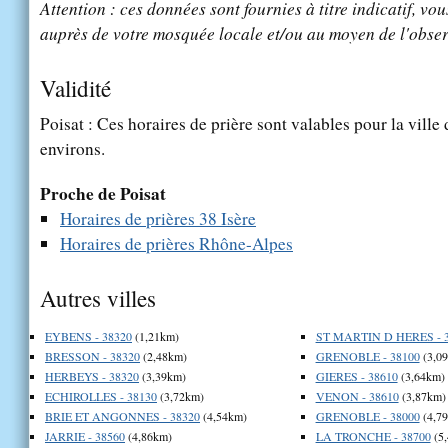
Attention : ces données sont fournies à titre indicatif, vou
auprès de votre mosquée locale et/ou au moyen de l'obser
Validité
Poisat : Ces horaires de prière sont valables pour la ville
environs.
Proche de Poisat
Horaires de prières 38 Isère
Horaires de prières Rhône-Alpes
Autres villes
EYBENS - 38320
(1,21km)
ST MARTIN D HERES - 
BRESSON - 38320
(2,48km)
GRENOBLE - 38100
(3,0
HERBEYS - 38320
(3,39km)
GIERES - 38610
(3,64km)
ECHIROLLES - 38130
(3,72km)
VENON - 38610
(3,87km)
BRIE ET ANGONNES - 38320
(4,54km)
GRENOBLE - 38000
(4,7
JARRIE - 38560
(4,86km)
LA TRONCHE - 38700
(5