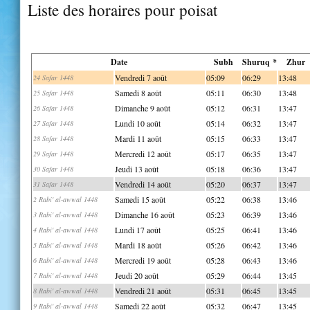
Liste des horaires pour poisat
Date
Subh
Shuruq *
Zhur
Vendredi 7 août
05:09
06:29
13:48
24 Safar 1448
Samedi 8 août
05:11
06:30
13:48
25 Safar 1448
Dimanche 9 août
05:12
06:31
13:47
26 Safar 1448
Lundi 10 août
05:14
06:32
13:47
27 Safar 1448
Mardi 11 août
05:15
06:33
13:47
28 Safar 1448
Mercredi 12 août
05:17
06:35
13:47
29 Safar 1448
Jeudi 13 août
05:18
06:36
13:47
30 Safar 1448
Vendredi 14 août
05:20
06:37
13:47
31 Safar 1448
Samedi 15 août
05:22
06:38
13:46
2 Rabi' al-awwal 1448
Dimanche 16 août
05:23
06:39
13:46
3 Rabi' al-awwal 1448
Lundi 17 août
05:25
06:41
13:46
4 Rabi' al-awwal 1448
Mardi 18 août
05:26
06:42
13:46
5 Rabi' al-awwal 1448
Mercredi 19 août
05:28
06:43
13:46
6 Rabi' al-awwal 1448
Jeudi 20 août
05:29
06:44
13:45
7 Rabi' al-awwal 1448
Vendredi 21 août
05:31
06:45
13:45
8 Rabi' al-awwal 1448
Samedi 22 août
05:32
06:47
13:45
9 Rabi' al-awwal 1448