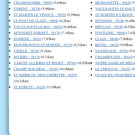
CHAMPAGNIER - 38800
(5,64km)
MURIANETTE - 38420
(5
CORENC - 38700
(5,96km)
VAULNAVEYS LE HAUT -
ST MARTIN LE VINOUX - 38950
(5,99km)
ST MARTIN D URIAGE -
LE PONT DE CLAIX - 38800
(6,2km)
SEYSSINS - 38180
(6,46k
VAULNAVEYS LE BAS - 38410
(6,46km)
MEYLAN - 38240
(6,52k
SEYSSINET PARISET - 38170
(7,16km)
FONTAINE - 38600
(7,62
DOMENE - 38420
(7,83km)
CLAIX - 38640
(7,86km)
MONTBONNOT ST MARTIN - 38330
(8,21km)
REVEL - 38420
(9,09km)
VIZILLE - 38220
(9,1km)
SASSENAGE - 38360
(9,
BIVIERS - 38330
(9,71km)
CHAMROUSSE - 38410
(
VARCES ALLIERES ET RISSET - 38760
(10,05km)
NOTRE DAME DE MESAG
CHAMP SUR DRAC - 38560
(10,06km)
LE VERSOUD - 38420
(1
ST NIZIER DU MOUCHEROTTE - 38250
QUAIX EN CHARTREUSE
(10,23km)
ST EGREVE - 38120
(11,09km)