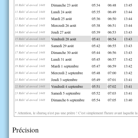
Dimanche 23 août
05:34
06:48
13:45
10 Rabi' al-awwal 1448
Lundi 24 août
05:35
06:49
13:44
11 Rabi' al-awwal 1448
Mardi 25 août
05:36
06:50
13:44
12 Rabi' al-awwal 1448
Mercredi 26 août
05:38
06:51
13:44
13 Rabi' al-awwal 1448
Jeudi 27 août
05:39
06:53
13:43
14 Rabi' al-awwal 1448
Vendredi 28 août
05:41
06:54
13:43
15 Rabi' al-awwal 1448
Samedi 29 août
05:42
06:55
13:43
16 Rabi' al-awwal 1448
Dimanche 30 août
05:44
06:56
13:43
17 Rabi' al-awwal 1448
Lundi 31 août
05:45
06:57
13:42
18 Rabi' al-awwal 1448
Mardi 1 septembre
05:47
06:59
13:42
19 Rabi' al-awwal 1448
Mercredi 2 septembre
05:48
07:00
13:42
20 Rabi' al-awwal 1448
Jeudi 3 septembre
05:49
07:01
13:41
21 Rabi' al-awwal 1448
Vendredi 4 septembre
05:51
07:02
13:41
22 Rabi' al-awwal 1448
Samedi 5 septembre
05:52
07:03
13:41
23 Rabi' al-awwal 1448
Dimanche 6 septembre
05:54
07:05
13:40
24 Rabi' al-awwal 1448
* Attention, le shuruq n'est pas une prière ! C'est simplement l'heure avant laquelle l
Précision