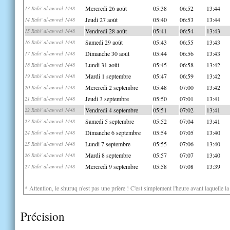
Mercredi 26 août
05:38
06:52
13:44
13 Rabi' al-awwal 1448
Jeudi 27 août
05:40
06:53
13:44
14 Rabi' al-awwal 1448
Vendredi 28 août
05:41
06:54
13:43
15 Rabi' al-awwal 1448
Samedi 29 août
05:43
06:55
13:43
16 Rabi' al-awwal 1448
Dimanche 30 août
05:44
06:56
13:43
17 Rabi' al-awwal 1448
Lundi 31 août
05:45
06:58
13:42
18 Rabi' al-awwal 1448
Mardi 1 septembre
05:47
06:59
13:42
19 Rabi' al-awwal 1448
Mercredi 2 septembre
05:48
07:00
13:42
20 Rabi' al-awwal 1448
Jeudi 3 septembre
05:50
07:01
13:41
21 Rabi' al-awwal 1448
Vendredi 4 septembre
05:51
07:02
13:41
22 Rabi' al-awwal 1448
Samedi 5 septembre
05:52
07:04
13:41
23 Rabi' al-awwal 1448
Dimanche 6 septembre
05:54
07:05
13:40
24 Rabi' al-awwal 1448
Lundi 7 septembre
05:55
07:06
13:40
25 Rabi' al-awwal 1448
Mardi 8 septembre
05:57
07:07
13:40
26 Rabi' al-awwal 1448
Mercredi 9 septembre
05:58
07:08
13:39
27 Rabi' al-awwal 1448
* Attention, le shuruq n'est pas une prière ! C'est simplement l'heure avant laquelle l
Précision