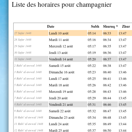
Liste des horaires pour champagnier
Date
Subh
Shuruq *
Zhur
Lundi 10 août
05:14
06:33
13:47
27 Safar 1448
Mardi 11 août
05:16
06:34
13:47
28 Safar 1448
Mercredi 12 août
05:17
06:35
13:47
29 Safar 1448
Jeudi 13 août
05:19
06:36
13:47
30 Safar 1448
Vendredi 14 août
05:20
06:37
13:47
31 Safar 1448
Samedi 15 août
05:22
06:38
13:47
2 Rabi' al-awwal 1448
Dimanche 16 août
05:23
06:40
13:46
3 Rabi' al-awwal 1448
Lundi 17 août
05:25
06:41
13:46
4 Rabi' al-awwal 1448
Mardi 18 août
05:26
06:42
13:46
5 Rabi' al-awwal 1448
Mercredi 19 août
05:28
06:43
13:46
6 Rabi' al-awwal 1448
Jeudi 20 août
05:29
06:44
13:45
7 Rabi' al-awwal 1448
Vendredi 21 août
05:31
06:46
13:45
8 Rabi' al-awwal 1448
Samedi 22 août
05:32
06:47
13:45
9 Rabi' al-awwal 1448
Dimanche 23 août
05:34
06:48
13:45
10 Rabi' al-awwal 1448
Lundi 24 août
05:35
06:49
13:44
11 Rabi' al-awwal 1448
Mardi 25 août
05:37
06:50
13:44
12 Rabi' al-awwal 1448