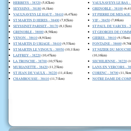
HERBEYS - 38320
(5,82km)
VAULNAVEYS LE BAS - 
SEYSSINS - 38180
(6,1km)
GRENOBLE - 38100
(6,4
VAULNAVEYS LE HAUT - 38410
(6,47km)
ST PIERRE DE MESAGE -
ST MARTIN D HERES - 38400
(7,82km)
VIF - 38450
(7,88km)
SEYSSINET PARISET - 38170
(8,12km)
ST PAUL DE VARCES - 3
GRENOBLE - 38000
(8,58km)
ST GEORGES DE COMMI
VENON - 38610
(8,91km)
GIERES - 38610
(9,15km)
ST MARTIN D URIAGE - 38410
(9,53km)
FONTAINE - 38600
(9,76
ST MARTIN LE VINOUX - 38950
(10,11km)
ST NIZIER DU MOUCHER
LAFFREY - 38220
(10,47km)
(10,16km)
LA TRONCHE - 38700
(10,57km)
SECHILIENNE - 38220
(1
MURIANETTE - 38420
(11,23km)
LANS EN VERCORS - 38
ST JEAN DE VAULX - 38220
(11,41km)
CORENC - 38700
(11,3km
CHAMROUSSE - 38410
(11,71km)
NOTRE DAME DE COMMI