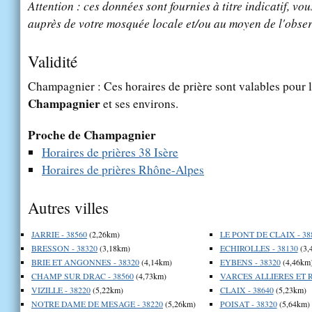
Attention : ces données sont fournies à titre indicatif, vou
auprès de votre mosquée locale et/ou au moyen de l'obser
Validité
Champagnier : Ces horaires de prière sont valables pour l
Champagnier
et ses environs.
Proche de Champagnier
Horaires de prières 38 Isère
Horaires de prières Rhône-Alpes
Autres villes
JARRIE - 38560
(2,26km)
LE PONT DE CLAIX - 38
BRESSON - 38320
(3,18km)
ECHIROLLES - 38130
(3,
BRIE ET ANGONNES - 38320
(4,14km)
EYBENS - 38320
(4,46km
CHAMP SUR DRAC - 38560
(4,73km)
VARCES ALLIERES ET RI
VIZILLE - 38220
(5,22km)
CLAIX - 38640
(5,23km)
NOTRE DAME DE MESAGE - 38220
(5,26km)
POISAT - 38320
(5,64km)