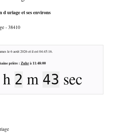
n d uriage et ses environs
age - 38410
mes le
6 août 2026
et il est
04:45:17
.
haine prière :
Zuhr
à
11:48:00
h
m
sec
2
42
riage