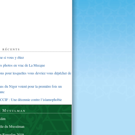
s récents
 si vous y étiez
ues photos en vrac de La Mecque
sons pour lesquelles vous devriez vous dépêcher de
s du Niger voient pour la première fois un
anc
CCIF : Une décennie contre l’islamophobie
e Musulman
lim
elle du Musulman
er Ramadan 2019