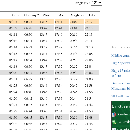
Angle
:
(?)
Subh
Shuruq *
Zhur
Asr
Maghrib
Isha
05:07
06:27
13:48
17:41
21:02
22:17
05:09
06:28
13:47
17:41
21:01
22:15
05:11
06:30
13:47
17:40
20:59
22:13
05:12
06:31
13:47
17:39
20:58
22:11
Article
05:14
06:32
13:47
17:39
20:56
22:10
05:15
06:33
13:47
17:38
20:55
22:08
Médine comme
05:17
06:34
13:47
17:37
20:53
22:06
Hajj : quelq
05:18
06:36
13:47
17:37
20:52
22:04
Hajj : 17 rai
05:20
06:37
13:46
17:36
20:50
22:02
le faire !
05:21
06:38
13:46
17:35
20:49
22:00
Des musulman
05:23
06:39
13:46
17:34
20:47
21:58
Musulman bl
05:24
06:40
13:46
17:33
20:45
21:56
2003-2013 – 
05:26
06:42
13:46
17:33
20:44
21:54
05:27
06:43
13:45
17:32
20:42
21:52
Le Guid
05:29
06:44
13:45
17:31
20:40
21:50
Sms4mus
05:30
06:45
13:45
17:30
20:39
21:48
La Citad
05:32
06:46
13:45
17:29
20:37
21:46
Calendri
05:33
06:48
13:44
17:28
20:35
21:44