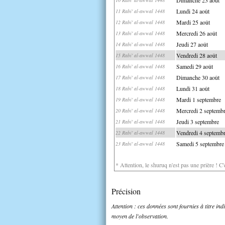
Lundi 24 août
11 Rabi' al-awwal 1448
Mardi 25 août
12 Rabi' al-awwal 1448
Mercredi 26 août
13 Rabi' al-awwal 1448
Jeudi 27 août
14 Rabi' al-awwal 1448
Vendredi 28 août
15 Rabi' al-awwal 1448
Samedi 29 août
16 Rabi' al-awwal 1448
Dimanche 30 août
17 Rabi' al-awwal 1448
Lundi 31 août
18 Rabi' al-awwal 1448
Mardi 1 septembre
19 Rabi' al-awwal 1448
Mercredi 2 septemb
20 Rabi' al-awwal 1448
Jeudi 3 septembre
21 Rabi' al-awwal 1448
Vendredi 4 septemb
22 Rabi' al-awwal 1448
Samedi 5 septembre
23 Rabi' al-awwal 1448
* Attention, le shuruq n'est pas une prière ! C
Précision
Attention : ces données sont fournies à titre in
moyen de l'observation.