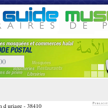
Publicit
n d uriage - 38410