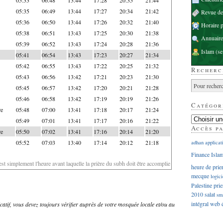
05:35
06:49
13:44
17:27
20:34
21:42
Revue d
05:36
06:50
13:44
17:26
20:32
21:40
Horaire p
05:38
06:51
13:43
17:25
20:30
21:38
Annuaire
05:39
06:52
13:43
17:24
20:28
21:36
Islam
(se
05:41
06:54
13:43
17:23
20:27
21:34
05:42
06:55
13:43
17:22
20:25
21:32
Recherc
05:43
06:56
13:42
17:21
20:23
21:30
05:45
06:57
13:42
17:20
20:21
21:28
05:46
06:58
13:42
17:19
20:19
21:26
Catégor
re
05:48
07:00
13:41
17:18
20:17
21:24
05:49
07:01
13:41
17:17
20:16
21:22
Accès p
re
05:50
07:02
13:41
17:16
20:14
21:20
05:52
07:03
13:40
17:14
20:12
21:18
adhan
applicat
Finance Isla
'est simplement l'heure avant laquelle la prière du subh doit être accomplie
heure de prie
mecque
logici
Palestine
prie
2010
salat
sm
intégral
web
dicatif, vous devez toujours vérifier auprès de votre mosquée locale et/ou au