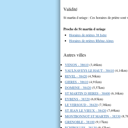
Validité
St martin d uriage : Ces horaires de prière sont 
Proche de St martin d uriage
Horaires de prières 38 Isère
Horaires de prières Rhône-Alpes
Autres villes
VENON - 38610
(3,46km)
VAULNAVEYS LE HAUT - 38410
(4,14km)
REVEL - 38420
(4,56km)
GIERES - 38610
(4,91km)
DOMENE - 38420
(5,57km)
ST MARTIN D HERES - 38400
(6,16km)
EYBENS - 38320
(6,83km)
LE VERSOUD - 38420
(7,38km)
ST JEAN LE VIEUX - 38420
(7,69km)
MONTBONNOT ST MARTIN - 38330
(8,7
GRENOBLE - 38100
(9,17km)
ECHIROLLES - 38130
(9,42km)