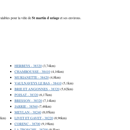
valables pour la ville de
St martin d uriage
et ses environs.
HERBEYS - 38320
(3,74km)
CHAMROUSSE - 38410
(4,16km)
MURIANETTE - 38420
(4,8km)
VAULNAVEYS LE BAS - 38410
(5,1km)
BRIE ET ANGONNES - 38320
(5,62km)
POISAT - 38320
(6,17km)
BRESSON - 38320
(7,14km)
JARRIE - 38560
(7,46km)
MEYLAN - 38240
(8,05km)
8km)
LIVET ET GAVET - 38220
(8,96km)
CORENC - 38700
(9,19km)
LA TRONCHE - 38700
(9,5km)