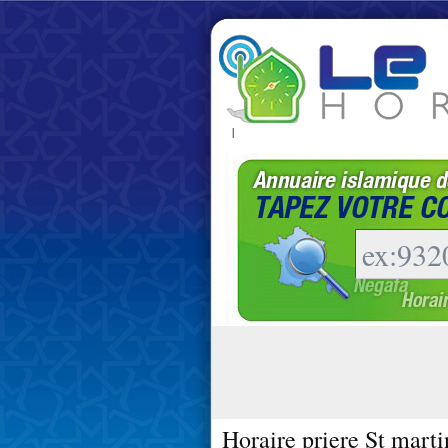
|
Horaire priere St marti