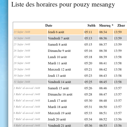
Liste des horaires pour pouzy mesangy
Date
Subh
Shuruq *
Zhur
Jeudi 6 août
05:11
06:34
13:59
23 Safar 1448
Vendredi 7 août
05:13
06:36
13:59
24 Safar 1448
Samedi 8 août
05:15
06:37
13:59
25 Safar 1448
Dimanche 9 août
05:16
06:38
13:59
26 Safar 1448
Lundi 10 août
05:18
06:39
13:58
27 Safar 1448
Mardi 11 août
05:20
06:41
13:58
28 Safar 1448
Mercredi 12 août
05:21
06:42
13:58
29 Safar 1448
Jeudi 13 août
05:23
06:43
13:58
30 Safar 1448
Vendredi 14 août
05:25
06:45
13:58
31 Safar 1448
Samedi 15 août
05:26
06:46
13:57
2 Rabi' al-awwal 1448
Dimanche 16 août
05:28
06:47
13:57
3 Rabi' al-awwal 1448
Lundi 17 août
05:30
06:48
13:57
4 Rabi' al-awwal 1448
Mardi 18 août
05:31
06:50
13:57
5 Rabi' al-awwal 1448
Mercredi 19 août
05:33
06:51
13:57
6 Rabi' al-awwal 1448
Jeudi 20 août
05:34
06:52
13:56
7 Rabi' al-awwal 1448
Vendredi 21 août
05:36
06:53
13:56
8 Rabi' al-awwal 1448