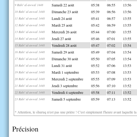
Samedi 22 août
05:38
06:55
13:56
9 Rabi' al-awwal 1448
Dimanche 23 août
05:39
06:56
13:56
10 Rabi' al-awwal 1448
Lundi 24 août
05:41
06:57
13:55
11 Rabi' al-awwal 1448
Mardi 25 août
05:42
06:59
13:55
12 Rabi' al-awwal 1448
Mercredi 26 août
05:44
07:00
13:55
13 Rabi' al-awwal 1448
Jeudi 27 août
05:46
07:01
13:55
14 Rabi' al-awwal 1448
Vendredi 28 août
05:47
07:02
13:54
15 Rabi' al-awwal 1448
Samedi 29 août
05:49
07:04
13:54
16 Rabi' al-awwal 1448
Dimanche 30 août
05:50
07:05
13:54
17 Rabi' al-awwal 1448
Lundi 31 août
05:52
07:06
13:53
18 Rabi' al-awwal 1448
Mardi 1 septembre
05:53
07:08
13:53
19 Rabi' al-awwal 1448
Mercredi 2 septembre
05:55
07:09
13:53
20 Rabi' al-awwal 1448
Jeudi 3 septembre
05:56
07:10
13:52
21 Rabi' al-awwal 1448
Vendredi 4 septembre
05:58
07:11
13:52
22 Rabi' al-awwal 1448
Samedi 5 septembre
05:59
07:13
13:52
23 Rabi' al-awwal 1448
* Attention, le shuruq n'est pas une prière ! C'est simplement l'heure avant laquelle l
Précision