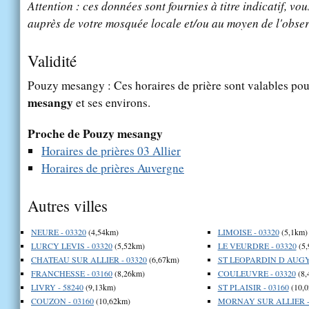
Attention : ces données sont fournies à titre indicatif, vou
auprès de votre mosquée locale et/ou au moyen de l'obser
Validité
Pouzy mesangy : Ces horaires de prière sont valables pour
mesangy
et ses environs.
Proche de Pouzy mesangy
Horaires de prières 03 Allier
Horaires de prières Auvergne
Autres villes
NEURE - 03320
(4,54km)
LIMOISE - 03320
(5,1km)
LURCY LEVIS - 03320
(5,52km)
LE VEURDRE - 03320
(5,
CHATEAU SUR ALLIER - 03320
(6,67km)
ST LEOPARDIN D AUGY 
FRANCHESSE - 03160
(8,26km)
COULEUVRE - 03320
(8,
LIVRY - 58240
(9,13km)
ST PLAISIR - 03160
(10,0
COUZON - 03160
(10,62km)
MORNAY SUR ALLIER -