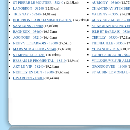
ST PIERRE LE MOUTIER - 58240
(12,65km)
AUBIGNY - 03460
(12,77
LANGERON - 58240
(12,83km)
CHANTENAY ST IMBERT
TRESNAY - 58240
(14,01km)
VALIGNY - 03360
(14,23
BOURBON L ARCHAMBAULT - 03160
(14,73km)
AUGY SUR AUBOIS - 18
SANCOINS - 18600
(15,01km)
ST AIGNAN DES NOYERS
BAGNEUX - 03460
(16,32km)
ISLE ET BARDAIS - 0336
AGONGES - 03210
(16,46km)
CERILLY - 03350
(17,21k
NEUVY LE BARROIS - 18600
(17,5km)
THENEUILLE - 03350
(17
MARS SUR ALLIER - 58240
(17,63km)
YGRANDE - 03160
(18,0
ST MENOUX - 03210
(18,16km)
TOURY SUR JOUR - 582
BESSAIS LE FROMENTAL - 18210
(18,9km)
VILLENEUVE SUR ALLIE
AZY LE VIF - 58240
(19,24km)
GROSSOUVRE - 18600
(
NEUILLY EN DUN - 18600
(19,65km)
ST AUBIN LE MONIAL -
GIVARDON - 18600
(20,44km)