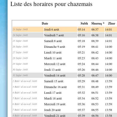
Liste des horaires pour chazemais
Date
Subh
Shuruq *
Zhur
Jeudi 6 août
05:14
06:37
14:01
23 Safar 1448
Vendredi 7 août
05:16
06:38
14:01
24 Safar 1448
Samedi 8 août
05:18
06:39
14:01
25 Safar 1448
Dimanche 9 août
05:19
06:41
14:00
26 Safar 1448
Lundi 10 août
05:21
06:42
14:00
27 Safar 1448
Mardi 11 août
05:23
06:43
14:00
28 Safar 1448
Mercredi 12 août
05:24
06:44
14:00
29 Safar 1448
Jeudi 13 août
05:26
06:46
14:00
30 Safar 1448
Vendredi 14 août
05:28
06:47
14:00
31 Safar 1448
Samedi 15 août
05:29
06:48
13:59
2 Rabi' al-awwal 1448
Dimanche 16 août
05:31
06:49
13:59
3 Rabi' al-awwal 1448
Lundi 17 août
05:32
06:51
13:59
4 Rabi' al-awwal 1448
Mardi 18 août
05:34
06:52
13:59
5 Rabi' al-awwal 1448
Mercredi 19 août
05:36
06:53
13:59
6 Rabi' al-awwal 1448
Jeudi 20 août
05:37
06:55
13:58
7 Rabi' al-awwal 1448
Vendredi 21 août
05:39
06:56
13:58
8 Rabi' al-awwal 1448