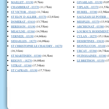
MAILLET - 03190
(9,7km)
GIVARLAIS - 03190
(9,8
CHAMBERAT - 03370
(11,17km)
VIPLAIX - 03370
(11,53k
ST VICTOR - 03410
(11,74km)
HURIEL - 03380
(12,58km
ST ELOY D ALLIER - 03370
(12,81km)
SAULZAIS LE POTIER - 
DOMERAT - 03410
(13,75km)
MESPLES - 03370
(13,91
HERISSON - 03190
(14,53km)
ARCHIGNAT - 03380
(14
MEAULNE - 03360
(14,58km)
LOUROUX HODEMENT -
VERNEIX - 03190
(14,66km)
CULAN - 18270
(15,11km
SIDIAILLES - 18270
(16,09km)
DESERTINES - 03630
(16
ST CHRISTOPHE LE CHAUDRY - 18270
MONTLUCON - 03100
(1
(16,31km)
URCAY - 03360
(16,73km
ST MARTINIEN - 03380
(16,5km)
QUINSSAINES - 03380
(
REIGNY - 18270
(16,88km)
LE BRETHON - 03350
(17
VITRAY - 03360
(17,54km)
ST CAPRAIS - 03190
(17,71km)