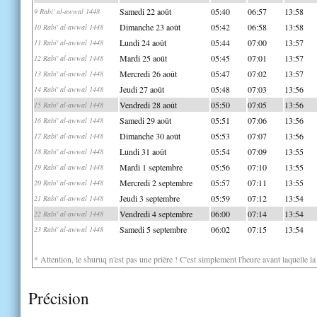
Samedi 22 août
05:40
06:57
13:58
9 Rabi' al-awwal 1448
Dimanche 23 août
05:42
06:58
13:58
10 Rabi' al-awwal 1448
Lundi 24 août
05:44
07:00
13:57
11 Rabi' al-awwal 1448
Mardi 25 août
05:45
07:01
13:57
12 Rabi' al-awwal 1448
Mercredi 26 août
05:47
07:02
13:57
13 Rabi' al-awwal 1448
Jeudi 27 août
05:48
07:03
13:56
14 Rabi' al-awwal 1448
Vendredi 28 août
05:50
07:05
13:56
15 Rabi' al-awwal 1448
Samedi 29 août
05:51
07:06
13:56
16 Rabi' al-awwal 1448
Dimanche 30 août
05:53
07:07
13:56
17 Rabi' al-awwal 1448
Lundi 31 août
05:54
07:09
13:55
18 Rabi' al-awwal 1448
Mardi 1 septembre
05:56
07:10
13:55
19 Rabi' al-awwal 1448
Mercredi 2 septembre
05:57
07:11
13:55
20 Rabi' al-awwal 1448
Jeudi 3 septembre
05:59
07:12
13:54
21 Rabi' al-awwal 1448
Vendredi 4 septembre
06:00
07:14
13:54
22 Rabi' al-awwal 1448
Samedi 5 septembre
06:02
07:15
13:54
23 Rabi' al-awwal 1448
* Attention, le shuruq n'est pas une prière ! C'est simplement l'heure avant laquelle l
Précision