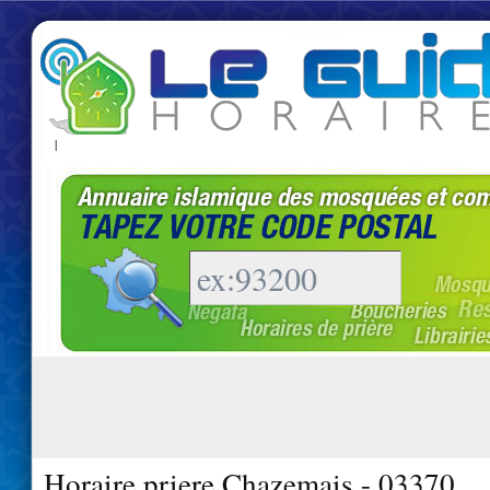
|
Horaire priere Chazemais - 03370