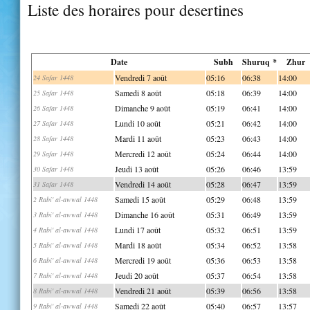
Liste des horaires pour desertines
Date
Subh
Shuruq *
Zhur
Vendredi 7 août
05:16
06:38
14:00
24 Safar 1448
Samedi 8 août
05:18
06:39
14:00
25 Safar 1448
Dimanche 9 août
05:19
06:41
14:00
26 Safar 1448
Lundi 10 août
05:21
06:42
14:00
27 Safar 1448
Mardi 11 août
05:23
06:43
14:00
28 Safar 1448
Mercredi 12 août
05:24
06:44
14:00
29 Safar 1448
Jeudi 13 août
05:26
06:46
13:59
30 Safar 1448
Vendredi 14 août
05:28
06:47
13:59
31 Safar 1448
Samedi 15 août
05:29
06:48
13:59
2 Rabi' al-awwal 1448
Dimanche 16 août
05:31
06:49
13:59
3 Rabi' al-awwal 1448
Lundi 17 août
05:32
06:51
13:59
4 Rabi' al-awwal 1448
Mardi 18 août
05:34
06:52
13:58
5 Rabi' al-awwal 1448
Mercredi 19 août
05:36
06:53
13:58
6 Rabi' al-awwal 1448
Jeudi 20 août
05:37
06:54
13:58
7 Rabi' al-awwal 1448
Vendredi 21 août
05:39
06:56
13:58
8 Rabi' al-awwal 1448
Samedi 22 août
05:40
06:57
13:57
9 Rabi' al-awwal 1448