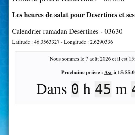
Les heures de salat pour Desertines et se
Calendrier ramadan Desertines - 03630
Latitude :
46.3563327
- Longitude :
2.6290336
Nous sommes le
7 août 2026
et il est
15
Prochaine prière :
Asr
à
15:55:0
Dans
h
m
0
45