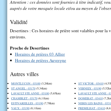
Attention : ces données sont fournies à titre indicatif, vou
auprès de votre mosquée locale et/ou au moyen de l'obser
Validité
Desertines : Ces horaires de prière sont valables pour la v
environs.
Proche de Desertines
Horaires de prières 03 Allier
Horaires de prières Auvergne
Autres villes
MONTLUCON - 03100
(3,26km)
ST VICTOR - 03410
(4,53
ST ANGEL - 03170
(5,34km)
VERNEIX - 03190
(5,52k
LAVAULT STE ANNE - 03100
(5,65km)
LAVAULT STE ANNE - 0
CHAMBLET - 03170
(6,11km)
DOMERAT - 03410
(7,2k
ESTIVAREILLES - 03190
(7,78km)
NERIS LES BAINS - 0331
VAUX - 03190
(8,11km)
PREMILHAT - 03410
(8,6