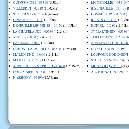
QUINSSAINES - 03380
(9,58km)
LIGNEROLLES - 03410
(9
VILLEBRET - 03310
(10,02km)
BIZENEUILLE - 03170
(1
ST GENEST - 03310
(10,42km)
COMMENTRY - 03600
(1
GIVARLAIS - 03190
(11,5km)
REUGNY - 03190
(11,9km
DENEUILLE LES MINES - 03170
(11,95km)
HURIEL - 03380
(11,98km
LA CHAPELAUDE - 03380
(12,24km)
ST MARTINIEN - 03380
(
AUDES - 03190
(12,47km)
TEILLET ARGENTY - 03
LA CELLE - 63620
(12,9km)
ARS LES FAVETS - 6370
DURDAT LAREQUILLE - 03310
(12,93km)
DOYET - 03170
(13,19km
MALICORNE - 03600
(13,21km)
LOUROUX HODEMENT -
MAILLET - 03190
(13,72km)
STE THERENCE - 03420
(
ARPHEUILLES ST PRIEST - 03420
(15,15km)
MONTVICQ - 03170
(15,
COLOMBIER - 03600
(15,64km)
ARCHIGNAT - 03380
(15
NASSIGNY - 03190
(15,79km)