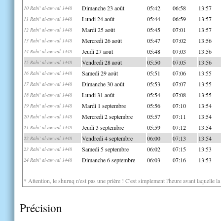
Dimanche 23 août
05:42
06:58
13:57
10 Rabi' al-awwal 1448
Lundi 24 août
05:44
06:59
13:57
11 Rabi' al-awwal 1448
Mardi 25 août
05:45
07:01
13:57
12 Rabi' al-awwal 1448
Mercredi 26 août
05:47
07:02
13:56
13 Rabi' al-awwal 1448
Jeudi 27 août
05:48
07:03
13:56
14 Rabi' al-awwal 1448
Vendredi 28 août
05:50
07:05
13:56
15 Rabi' al-awwal 1448
Samedi 29 août
05:51
07:06
13:55
16 Rabi' al-awwal 1448
Dimanche 30 août
05:53
07:07
13:55
17 Rabi' al-awwal 1448
Lundi 31 août
05:54
07:08
13:55
18 Rabi' al-awwal 1448
Mardi 1 septembre
05:56
07:10
13:54
19 Rabi' al-awwal 1448
Mercredi 2 septembre
05:57
07:11
13:54
20 Rabi' al-awwal 1448
Jeudi 3 septembre
05:59
07:12
13:54
21 Rabi' al-awwal 1448
Vendredi 4 septembre
06:00
07:13
13:54
22 Rabi' al-awwal 1448
Samedi 5 septembre
06:02
07:15
13:53
23 Rabi' al-awwal 1448
Dimanche 6 septembre
06:03
07:16
13:53
24 Rabi' al-awwal 1448
* Attention, le shuruq n'est pas une prière ! C'est simplement l'heure avant laquelle l
Précision