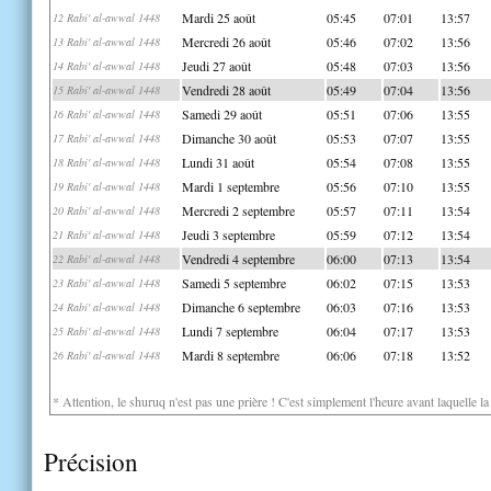
Mardi 25 août
05:45
07:01
13:57
12 Rabi' al-awwal 1448
Mercredi 26 août
05:46
07:02
13:56
13 Rabi' al-awwal 1448
Jeudi 27 août
05:48
07:03
13:56
14 Rabi' al-awwal 1448
Vendredi 28 août
05:49
07:04
13:56
15 Rabi' al-awwal 1448
Samedi 29 août
05:51
07:06
13:55
16 Rabi' al-awwal 1448
Dimanche 30 août
05:53
07:07
13:55
17 Rabi' al-awwal 1448
Lundi 31 août
05:54
07:08
13:55
18 Rabi' al-awwal 1448
Mardi 1 septembre
05:56
07:10
13:55
19 Rabi' al-awwal 1448
Mercredi 2 septembre
05:57
07:11
13:54
20 Rabi' al-awwal 1448
Jeudi 3 septembre
05:59
07:12
13:54
21 Rabi' al-awwal 1448
Vendredi 4 septembre
06:00
07:13
13:54
22 Rabi' al-awwal 1448
Samedi 5 septembre
06:02
07:15
13:53
23 Rabi' al-awwal 1448
Dimanche 6 septembre
06:03
07:16
13:53
24 Rabi' al-awwal 1448
Lundi 7 septembre
06:04
07:17
13:53
25 Rabi' al-awwal 1448
Mardi 8 septembre
06:06
07:18
13:52
26 Rabi' al-awwal 1448
* Attention, le shuruq n'est pas une prière ! C'est simplement l'heure avant laquelle l
Précision