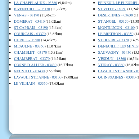
LA CHAPELAUDE - 03380
(9,84km)
EPINEUIL LE FLEURIEL 
BIZENEUILLE - 03170
(11,22km)
ST VITTE - 18360
(11,24k
VENAS - 03190
(11,46km)
DESERTINES - 03630
(11
DOMERAT - 03410
(13,02km)
ST ANGEL - 03170
(13,3
ST CAPRAIS - 03190
(13,4km)
MONTLUCON - 03100
(1
COURCAIS - 03370
(13,82km)
LE BRETHON - 03350
(14
HURIEL - 03380
(14,48km)
ST DESIRE - 03370
(14,5
MEAULNE - 03360
(15,07km)
DENEUILLE LES MINES 
CHAMBLET - 03170
(15,81km)
SAUVAGNY - 03430
(15,
CHAMBERAT - 03370
(16,24km)
VESDUN - 18360
(16,56k
COSNE D ALLIER - 03430
(16,77km)
VITRAY - 03360
(16,82km
NEUVILLE - 03430
(16,95km)
LAVAULT STE ANNE - 0
LAVAULT STE ANNE - 03100
(17,08km)
QUINSSAINES - 03380
(
LE VILHAIN - 03350
(17,63km)