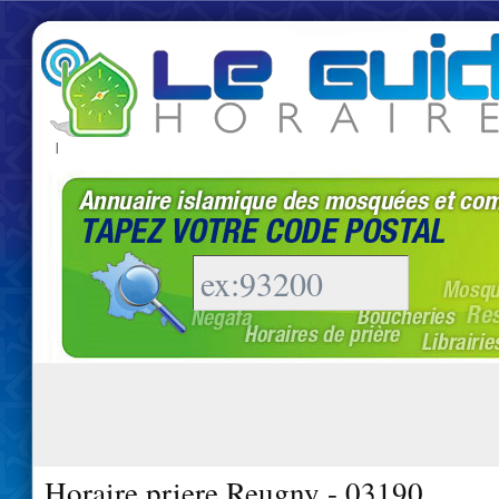
|
Horaire priere Reugny - 03190