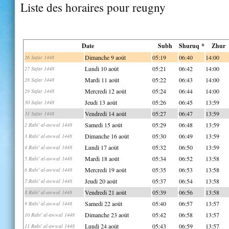
Liste des horaires pour reugny
Date
Subh
Shuruq *
Zhur
Dimanche 9 août
05:19
06:40
14:00
26 Safar 1448
Lundi 10 août
05:21
06:42
14:00
27 Safar 1448
Mardi 11 août
05:22
06:43
14:00
28 Safar 1448
Mercredi 12 août
05:24
06:44
14:00
29 Safar 1448
Jeudi 13 août
05:26
06:45
13:59
30 Safar 1448
Vendredi 14 août
05:27
06:47
13:59
31 Safar 1448
Samedi 15 août
05:29
06:48
13:59
2 Rabi' al-awwal 1448
Dimanche 16 août
05:30
06:49
13:59
3 Rabi' al-awwal 1448
Lundi 17 août
05:32
06:50
13:59
4 Rabi' al-awwal 1448
Mardi 18 août
05:34
06:52
13:58
5 Rabi' al-awwal 1448
Mercredi 19 août
05:35
06:53
13:58
6 Rabi' al-awwal 1448
Jeudi 20 août
05:37
06:54
13:58
7 Rabi' al-awwal 1448
Vendredi 21 août
05:39
06:56
13:58
8 Rabi' al-awwal 1448
Samedi 22 août
05:40
06:57
13:57
9 Rabi' al-awwal 1448
Dimanche 23 août
05:42
06:58
13:57
10 Rabi' al-awwal 1448
Lundi 24 août
05:43
06:59
13:57
11 Rabi' al-awwal 1448