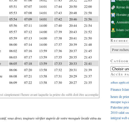
05:51
07:07
14:01
17:44
20:50
22:00
Revue d
05:53
07:08
14:01
17:43
20:48
21:58
Horaire p
05:54
07:09
14:01
17:42
20:46
21:56
Annuaire
05:56
07:11
14:00
17:40
20:44
21:54
Islam
(se
05:57
07:12
14:00
17:39
20:43
21:52
05:59
07:13
14:00
17:38
20:41
21:50
Recherc
06:00
07:14
14:00
17:37
20:39
21:48
e
06:02
07:16
13:59
17:36
20:37
21:45
06:03
07:17
13:59
17:35
20:35
21:43
Catégor
e
06:05
07:18
13:59
17:33
20:33
21:41
06:06
07:20
13:58
17:32
20:31
21:39
Accès p
re
06:08
07:21
13:58
17:31
20:29
21:37
06:09
07:22
13:58
17:30
20:27
21:35
adhan
applicat
Finance Isla
'est simplement l'heure avant laquelle la prière du subh doit être accomplie
heure de prie
mecque
logici
Palestine
prie
2010
salat
sm
intégral
web
dicatif, vous devez toujours vérifier auprès de votre mosquée locale et/ou au