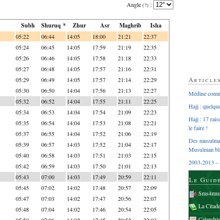
Angle
:
(?)
Subh
Shuruq *
Zhur
Asr
Maghrib
Isha
05:22
06:44
14:05
18:00
21:21
22:37
05:24
06:45
14:05
17:59
21:19
22:35
05:26
06:46
14:05
17:58
21:18
22:33
05:27
06:48
14:05
17:57
21:16
22:31
Article
05:29
06:49
14:05
17:57
21:14
22:29
05:30
06:50
14:04
17:56
21:13
22:27
Médine comme
05:32
06:52
14:04
17:55
21:11
22:25
Hajj : quelq
05:34
06:53
14:04
17:54
21:09
22:23
Hajj : 17 rai
05:35
06:54
14:04
17:53
21:08
22:21
le faire !
05:37
06:55
14:04
17:52
21:06
22:19
Des musulman
05:39
06:57
14:03
17:52
21:04
22:17
Musulman bl
05:40
06:58
14:03
17:51
21:03
22:15
2003-2013 – 
05:42
06:59
14:03
17:50
21:01
22:13
05:43
07:00
14:03
17:49
20:59
22:11
Le Guid
05:45
07:02
14:02
17:48
20:57
22:09
Sms4mus
05:47
07:03
14:02
17:47
20:56
22:07
La Citad
05:48
07:04
14:02
17:46
20:54
22:05
Calendri
05:50
07:06
14:02
17:45
20:52
22:03