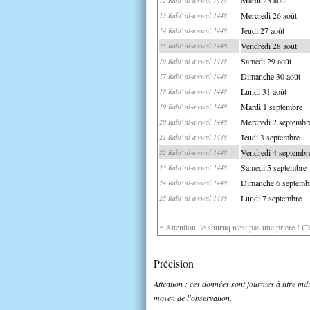
Mercredi 26 août
13 Rabi' al-awwal 1448
Jeudi 27 août
14 Rabi' al-awwal 1448
Vendredi 28 août
15 Rabi' al-awwal 1448
Samedi 29 août
16 Rabi' al-awwal 1448
Dimanche 30 août
17 Rabi' al-awwal 1448
Lundi 31 août
18 Rabi' al-awwal 1448
Mardi 1 septembre
19 Rabi' al-awwal 1448
Mercredi 2 septembr
20 Rabi' al-awwal 1448
Jeudi 3 septembre
21 Rabi' al-awwal 1448
Vendredi 4 septembr
22 Rabi' al-awwal 1448
Samedi 5 septembre
23 Rabi' al-awwal 1448
Dimanche 6 septemb
24 Rabi' al-awwal 1448
Lundi 7 septembre
25 Rabi' al-awwal 1448
* Attention, le shuruq n'est pas une prière ! C
Précision
Attention : ces données sont fournies à titre in
moyen de l'observation.