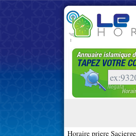
|
Horaire priere Sacierge