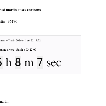
 st martin et ses environs
rtin - 36170
mes le
7 août 2026
et il est
22:13:53
.
haine prière :
Subh
à
03:22:00
h
m
sec
5
8
6
martin