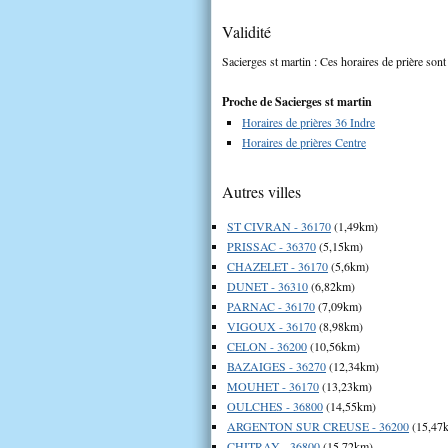
Validité
Sacierges st martin : Ces horaires de prière sont
Proche de Sacierges st martin
Horaires de prières 36 Indre
Horaires de prières Centre
Autres villes
ST CIVRAN - 36170
(1,49km)
PRISSAC - 36370
(5,15km)
CHAZELET - 36170
(5,6km)
DUNET - 36310
(6,82km)
PARNAC - 36170
(7,09km)
VIGOUX - 36170
(8,98km)
CELON - 36200
(10,56km)
BAZAIGES - 36270
(12,34km)
MOUHET - 36170
(13,23km)
OULCHES - 36800
(14,55km)
ARGENTON SUR CREUSE - 36200
(15,47
CHITRAY - 36800
(15,72km)