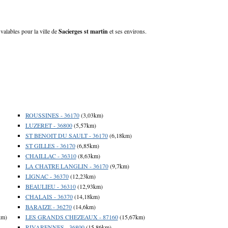
 valables pour la ville de
Sacierges st martin
et ses environs.
ROUSSINES - 36170
(3,03km)
LUZERET - 36800
(5,57km)
ST BENOIT DU SAULT - 36170
(6,18km)
ST GILLES - 36170
(6,85km)
CHAILLAC - 36310
(8,63km)
LA CHATRE LANGLIN - 36170
(9,7km)
LIGNAC - 36370
(12,23km)
BEAULIEU - 36310
(12,93km)
CHALAIS - 36370
(14,18km)
BARAIZE - 36270
(14,6km)
km)
LES GRANDS CHEZEAUX - 87160
(15,67km)
RIVARENNES - 36800
(15,86km)