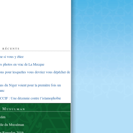
s récents
 si vous y étiez
ues photos en vrac de La Mecque
sons pour lesquelles vous devriez vous dépêcher de
s du Niger voient pour la première fois un
anc
CCIF : Une décennie contre l’islamophobie
e Musulman
lim
elle du Musulman
er Ramadan 2019