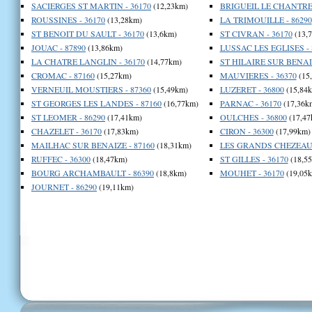
SACIERGES ST MARTIN - 36170
(12,23km)
BRIGUEIL LE CHANTRE 
ROUSSINES - 36170
(13,28km)
LA TRIMOUILLE - 86290
ST BENOIT DU SAULT - 36170
(13,6km)
ST CIVRAN - 36170
(13,
JOUAC - 87890
(13,86km)
LUSSAC LES EGLISES - 
LA CHATRE LANGLIN - 36170
(14,77km)
ST HILAIRE SUR BENAIZ
CROMAC - 87160
(15,27km)
MAUVIERES - 36370
(15
VERNEUIL MOUSTIERS - 87360
(15,49km)
LUZERET - 36800
(15,84
ST GEORGES LES LANDES - 87160
(16,77km)
PARNAC - 36170
(17,36k
ST LEOMER - 86290
(17,41km)
OULCHES - 36800
(17,47
CHAZELET - 36170
(17,83km)
CIRON - 36300
(17,99km)
MAILHAC SUR BENAIZE - 87160
(18,31km)
LES GRANDS CHEZEAUX
RUFFEC - 36300
(18,47km)
ST GILLES - 36170
(18,5
BOURG ARCHAMBAULT - 86390
(18,8km)
MOUHET - 36170
(19,05
JOURNET - 86290
(19,11km)