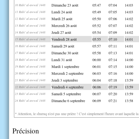
Dimanche 23 août
05:47
07:04
14:03
10 Rabi' al-awwal 1448
Lundi 24 août
05:49
07:05
14:03
11 Rabi' al-awwal 1448
Mardi 25 août
05:50
07:06
14:02
12 Rabi' al-awwal 1448
Mercredi 26 août
05:52
07:07
14:02
13 Rabi' al-awwal 1448
Jeudi 27 août
05:54
07:09
14:02
14 Rabi' al-awwal 1448
Vendredi 28 août
05:55
07:10
14:01
15 Rabi' al-awwal 1448
Samedi 29 août
05:57
07:11
14:01
16 Rabi' al-awwal 1448
Dimanche 30 août
05:58
07:13
14:01
17 Rabi' al-awwal 1448
Lundi 31 août
06:00
07:14
14:00
18 Rabi' al-awwal 1448
Mardi 1 septembre
06:01
07:15
14:00
19 Rabi' al-awwal 1448
Mercredi 2 septembre
06:03
07:16
14:00
20 Rabi' al-awwal 1448
Jeudi 3 septembre
06:04
07:18
13:59
21 Rabi' al-awwal 1448
Vendredi 4 septembre
06:06
07:19
13:59
22 Rabi' al-awwal 1448
Samedi 5 septembre
06:07
07:20
13:59
23 Rabi' al-awwal 1448
Dimanche 6 septembre
06:09
07:21
13:58
24 Rabi' al-awwal 1448
* Attention, le shuruq n'est pas une prière ! C'est simplement l'heure avant laquelle l
Précision