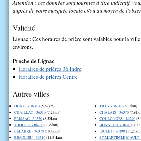
Attention : ces données sont fournies à titre indicatif, vou
auprès de votre mosquée locale et/ou au moyen de l'obser
Validité
Lignac : Ces horaires de prière sont valables pour la vill
environs.
Proche de Lignac
Horaires de prières 36 Indre
Horaires de prières Centre
Autres villes
DUNET - 36310
(5,67km)
TILLY - 36310
(6,83km)
CHAILLAC - 36310
(7,23km)
CHALAIS - 36370
(7,91k
PRISSAC - 36370
(8,52km)
COULONGES - 86290
(8,
THOLLET - 86290
(8,79km)
BONNEUIL - 36310
(10,3
BELABRE - 36370
(10,48km)
LIGLET - 86290
(11,25km
BEAULIEU - 36310
(11,31km)
ST MARTIN LE MAULT -