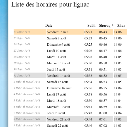
Liste des horaires pour lignac
Date
Subh
Shuruq *
Zhur
Vendredi 7 août
05:21
06:43
14:06
24 Safar 1448
Samedi 8 août
05:23
06:45
14:06
25 Safar 1448
Dimanche 9 août
05:25
06:46
14:06
26 Safar 1448
Lundi 10 août
05:26
06:47
14:06
27 Safar 1448
Mardi 11 août
05:28
06:48
14:05
28 Safar 1448
Mercredi 12 août
05:30
06:50
14:05
29 Safar 1448
Jeudi 13 août
05:31
06:51
14:05
30 Safar 1448
Vendredi 14 août
05:33
06:52
14:05
31 Safar 1448
Samedi 15 août
05:34
06:53
14:05
2 Rabi' al-awwal 1448
Dimanche 16 août
05:36
06:55
14:04
3 Rabi' al-awwal 1448
Lundi 17 août
05:38
06:56
14:04
4 Rabi' al-awwal 1448
Mardi 18 août
05:39
06:57
14:04
5 Rabi' al-awwal 1448
Mercredi 19 août
05:41
06:59
14:04
6 Rabi' al-awwal 1448
Jeudi 20 août
05:43
07:00
14:04
7 Rabi' al-awwal 1448
Vendredi 21 août
05:44
07:01
14:03
8 Rabi' al-awwal 1448
Samedi 22 août
05:46
07:02
14:03
9 Rabi' al-awwal 1448