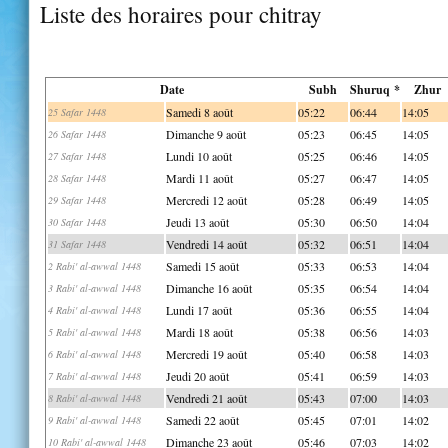
Liste des horaires pour chitray
Date
Subh
Shuruq *
Zhur
Samedi 8 août
05:22
06:44
14:05
25 Safar 1448
Dimanche 9 août
05:23
06:45
14:05
26 Safar 1448
Lundi 10 août
05:25
06:46
14:05
27 Safar 1448
Mardi 11 août
05:27
06:47
14:05
28 Safar 1448
Mercredi 12 août
05:28
06:49
14:05
29 Safar 1448
Jeudi 13 août
05:30
06:50
14:04
30 Safar 1448
Vendredi 14 août
05:32
06:51
14:04
31 Safar 1448
Samedi 15 août
05:33
06:53
14:04
2 Rabi' al-awwal 1448
Dimanche 16 août
05:35
06:54
14:04
3 Rabi' al-awwal 1448
Lundi 17 août
05:36
06:55
14:04
4 Rabi' al-awwal 1448
Mardi 18 août
05:38
06:56
14:03
5 Rabi' al-awwal 1448
Mercredi 19 août
05:40
06:58
14:03
6 Rabi' al-awwal 1448
Jeudi 20 août
05:41
06:59
14:03
7 Rabi' al-awwal 1448
Vendredi 21 août
05:43
07:00
14:03
8 Rabi' al-awwal 1448
Samedi 22 août
05:45
07:01
14:02
9 Rabi' al-awwal 1448
Dimanche 23 août
05:46
07:03
14:02
10 Rabi' al-awwal 1448