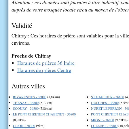
Attention : ces données sont fournies à titre indicatif, vou
auprès de votre mosquée locale et/ou au moyen de l'obser
Validité
Chitray : Ces horaires de prière sont valables pour la vill
environs.
Proche de Chitray
Horaires de prières 36 Indre
Horaires de prières Centre
Autres villes
RIVARENNES - 36800
(1,84km)
ST GAULTIER - 36800
(4
THENAY - 36800
(5,17km)
OULCHES - 36800
(5,59k
SCOURY - 36300
(5,86km)
NURET LE FERRON - 36
LE PONT CHRETIEN CHABENET - 36800
PONT CHRETIEN CHABE
(8,98km)
MIGNE - 36800
(9,63km)
CIRON - 36300
(9km)
LUZERET - 36800
(10,63