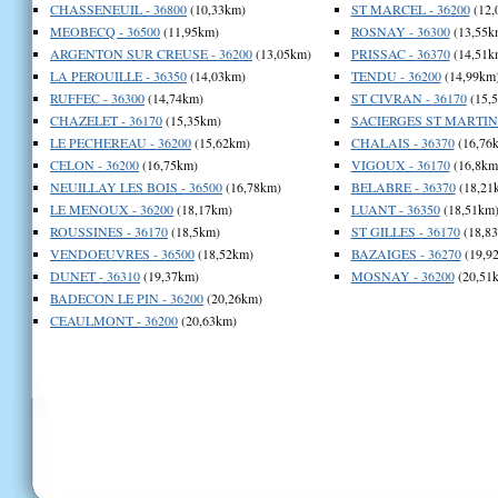
CHASSENEUIL - 36800
(10,33km)
ST MARCEL - 36200
(12,
MEOBECQ - 36500
(11,95km)
ROSNAY - 36300
(13,55k
ARGENTON SUR CREUSE - 36200
(13,05km)
PRISSAC - 36370
(14,51k
LA PEROUILLE - 36350
(14,03km)
TENDU - 36200
(14,99km
RUFFEC - 36300
(14,74km)
ST CIVRAN - 36170
(15,
CHAZELET - 36170
(15,35km)
SACIERGES ST MARTIN 
LE PECHEREAU - 36200
(15,62km)
CHALAIS - 36370
(16,76
CELON - 36200
(16,75km)
VIGOUX - 36170
(16,8km
NEUILLAY LES BOIS - 36500
(16,78km)
BELABRE - 36370
(18,21
LE MENOUX - 36200
(18,17km)
LUANT - 36350
(18,51km
ROUSSINES - 36170
(18,5km)
ST GILLES - 36170
(18,8
VENDOEUVRES - 36500
(18,52km)
BAZAIGES - 36270
(19,9
DUNET - 36310
(19,37km)
MOSNAY - 36200
(20,51
BADECON LE PIN - 36200
(20,26km)
CEAULMONT - 36200
(20,63km)