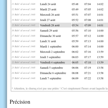
Lundi 24 août
05:48
07:04
14:02
11 Rabi' al-awwal 1448
Mardi 25 août
05:49
07:05
14:02
12 Rabi' al-awwal 1448
Mercredi 26 août
05:51
07:07
14:01
13 Rabi' al-awwal 1448
Jeudi 27 août
05:52
07:08
14:01
14 Rabi' al-awwal 1448
Vendredi 28 août
05:54
07:09
14:01
15 Rabi' al-awwal 1448
Samedi 29 août
05:56
07:10
14:00
16 Rabi' al-awwal 1448
Dimanche 30 août
05:57
07:12
14:00
17 Rabi' al-awwal 1448
Lundi 31 août
05:59
07:13
14:00
18 Rabi' al-awwal 1448
Mardi 1 septembre
06:00
07:14
14:00
19 Rabi' al-awwal 1448
Mercredi 2 septembre
06:02
07:16
13:59
20 Rabi' al-awwal 1448
Jeudi 3 septembre
06:03
07:17
13:59
21 Rabi' al-awwal 1448
Vendredi 4 septembre
06:05
07:18
13:59
22 Rabi' al-awwal 1448
Samedi 5 septembre
06:06
07:19
13:58
23 Rabi' al-awwal 1448
Dimanche 6 septembre
06:08
07:21
13:58
24 Rabi' al-awwal 1448
Lundi 7 septembre
06:09
07:22
13:58
25 Rabi' al-awwal 1448
* Attention, le shuruq n'est pas une prière ! C'est simplement l'heure avant laquelle l
Précision