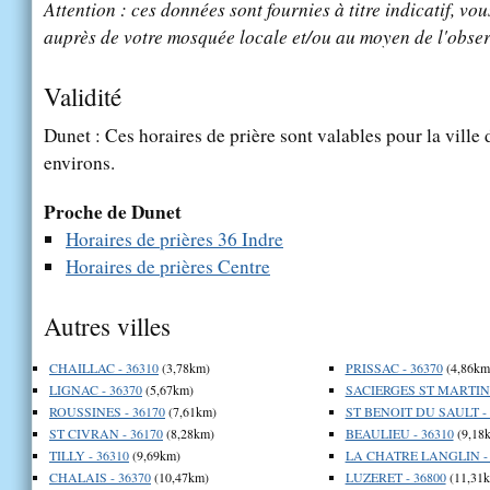
Attention : ces données sont fournies à titre indicatif, vou
auprès de votre mosquée locale et/ou au moyen de l'obser
Validité
Dunet : Ces horaires de prière sont valables pour la ville
environs.
Proche de Dunet
Horaires de prières 36 Indre
Horaires de prières Centre
Autres villes
CHAILLAC - 36310
(3,78km)
PRISSAC - 36370
(4,86km
LIGNAC - 36370
(5,67km)
SACIERGES ST MARTIN 
ROUSSINES - 36170
(7,61km)
ST BENOIT DU SAULT - 
ST CIVRAN - 36170
(8,28km)
BEAULIEU - 36310
(9,18
TILLY - 36310
(9,69km)
LA CHATRE LANGLIN - 
CHALAIS - 36370
(10,47km)
LUZERET - 36800
(11,31