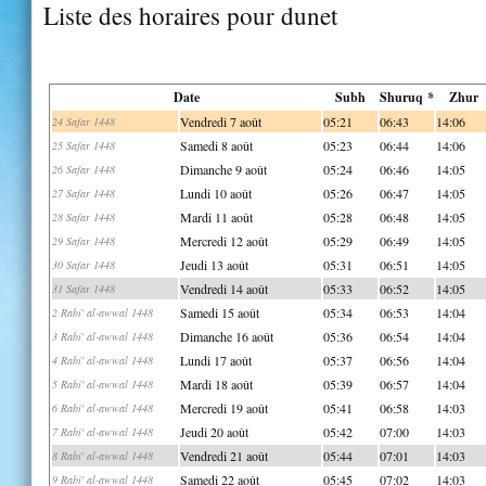
Liste des horaires pour dunet
Date
Subh
Shuruq *
Zhur
Vendredi 7 août
05:21
06:43
14:06
24 Safar 1448
Samedi 8 août
05:23
06:44
14:06
25 Safar 1448
Dimanche 9 août
05:24
06:46
14:05
26 Safar 1448
Lundi 10 août
05:26
06:47
14:05
27 Safar 1448
Mardi 11 août
05:28
06:48
14:05
28 Safar 1448
Mercredi 12 août
05:29
06:49
14:05
29 Safar 1448
Jeudi 13 août
05:31
06:51
14:05
30 Safar 1448
Vendredi 14 août
05:33
06:52
14:05
31 Safar 1448
Samedi 15 août
05:34
06:53
14:04
2 Rabi' al-awwal 1448
Dimanche 16 août
05:36
06:54
14:04
3 Rabi' al-awwal 1448
Lundi 17 août
05:37
06:56
14:04
4 Rabi' al-awwal 1448
Mardi 18 août
05:39
06:57
14:04
5 Rabi' al-awwal 1448
Mercredi 19 août
05:41
06:58
14:03
6 Rabi' al-awwal 1448
Jeudi 20 août
05:42
07:00
14:03
7 Rabi' al-awwal 1448
Vendredi 21 août
05:44
07:01
14:03
8 Rabi' al-awwal 1448
Samedi 22 août
05:45
07:02
14:03
9 Rabi' al-awwal 1448