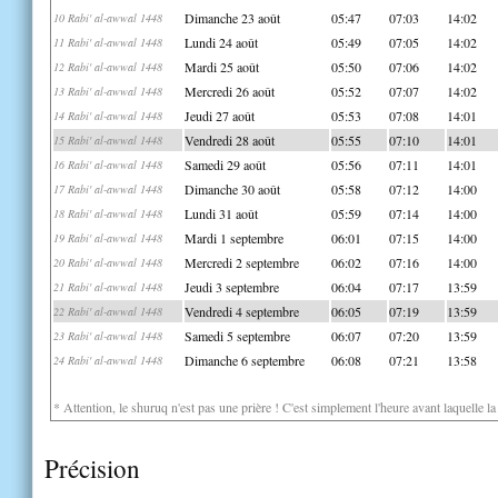
Dimanche 23 août
05:47
07:03
14:02
10 Rabi' al-awwal 1448
Lundi 24 août
05:49
07:05
14:02
11 Rabi' al-awwal 1448
Mardi 25 août
05:50
07:06
14:02
12 Rabi' al-awwal 1448
Mercredi 26 août
05:52
07:07
14:02
13 Rabi' al-awwal 1448
Jeudi 27 août
05:53
07:08
14:01
14 Rabi' al-awwal 1448
Vendredi 28 août
05:55
07:10
14:01
15 Rabi' al-awwal 1448
Samedi 29 août
05:56
07:11
14:01
16 Rabi' al-awwal 1448
Dimanche 30 août
05:58
07:12
14:00
17 Rabi' al-awwal 1448
Lundi 31 août
05:59
07:14
14:00
18 Rabi' al-awwal 1448
Mardi 1 septembre
06:01
07:15
14:00
19 Rabi' al-awwal 1448
Mercredi 2 septembre
06:02
07:16
14:00
20 Rabi' al-awwal 1448
Jeudi 3 septembre
06:04
07:17
13:59
21 Rabi' al-awwal 1448
Vendredi 4 septembre
06:05
07:19
13:59
22 Rabi' al-awwal 1448
Samedi 5 septembre
06:07
07:20
13:59
23 Rabi' al-awwal 1448
Dimanche 6 septembre
06:08
07:21
13:58
24 Rabi' al-awwal 1448
* Attention, le shuruq n'est pas une prière ! C'est simplement l'heure avant laquelle l
Précision