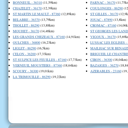
BONNEUIL - 36310
(11,59km)
PARNAC - 36170
(11,75k
CHAZELET - 36170
(12,39km)
COULONGES - 86290
(12
ST MARTIN LE MAULT - 87360
(12,89km)
ST GILLES - 36170
(12,9
BELABRE - 36370
(13,79km)
JOUAC - 87890
(13,8km)
THOLLET - 86290
(13,88km)
CROMAC - 87160
(14,06k
MOUHET - 36170
(14,48km)
ST GEORGES LES LANDE
LES GRANDS CHEZEAUX - 87160
(14,91km)
VIGOUX - 36170
(15,69k
OULCHES - 36800
(16,23km)
LUSSAC LES EGLISES - 
LIGLET - 86290
(16,5km)
MAILHAC SUR BENAIZE 
CELON - 36200
(17,33km)
BRIGUEIL LE CHANTRE 
ST SULPICE LES FEUILLES - 87160
(17,73km)
CIRON - 36300
(18,04km)
VERNEUIL MOUSTIERS - 87360
(18,64km)
BAZAIGES - 36270
(18,8
SCOURY - 36300
(19,01km)
AZERABLES - 23160
(19
LA TRIMOUILLE - 86290
(19,22km)