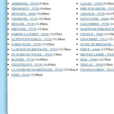
ARBRISSEL - 35130
(9,4km)
LALLEU - 35320
(9,42km
TRESBOEUF - 35320
(9,64km)
PIRE SUR SEICHE - 3515
MOULINS - 35680
(10,09km)
AMANLIS - 35150
(10,37
VISSEICHE - 35130
(10,38km)
SOULVACHE - 44660
(10
MOUSSE - 35130
(11,88km)
SAULNIERES - 35320
(11
DROUGES - 35130
(12,4km)
MARTIGNE FERCHAUD -
FORGES LA FORET - 35640
(12,97km)
CHANCE - 35680
(13,35k
LE PETIT FOUGERAY - 35320
(13,36km)
CHAUMERE - 35113
(13,
CORPS NUDS - 35150
(13,42km)
LE SEL DE BRETAGNE - 
LA BOSSE DE BRETAGNE - 35320
(13,78km)
FERCE - 44660
(13,97km)
ST AUBIN DU PAVAIL - 35410
(14km)
ERCE EN LAMEE - 3562
RANNEE - 35130
(14,09km)
BAIS - 35680
(14,37km)
CHANTELOUP - 35150
(14,83km)
TEILLAY - 35620
(15km)
LA GUERCHE DE BRETAGNE - 35130
(15,01km)
CHATEAUGIRON - 3541
OSSE - 35410
(15,09km)