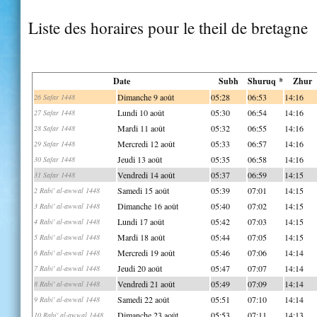
Liste des horaires pour le theil de bretagne
Date
Subh
Shuruq *
Zhur
Dimanche 9 août
05:28
06:53
14:16
26 Safar 1448
Lundi 10 août
05:30
06:54
14:16
27 Safar 1448
Mardi 11 août
05:32
06:55
14:16
28 Safar 1448
Mercredi 12 août
05:33
06:57
14:16
29 Safar 1448
Jeudi 13 août
05:35
06:58
14:16
30 Safar 1448
Vendredi 14 août
05:37
06:59
14:15
31 Safar 1448
Samedi 15 août
05:39
07:01
14:15
2 Rabi' al-awwal 1448
Dimanche 16 août
05:40
07:02
14:15
3 Rabi' al-awwal 1448
Lundi 17 août
05:42
07:03
14:15
4 Rabi' al-awwal 1448
Mardi 18 août
05:44
07:05
14:15
5 Rabi' al-awwal 1448
Mercredi 19 août
05:46
07:06
14:14
6 Rabi' al-awwal 1448
Jeudi 20 août
05:47
07:07
14:14
7 Rabi' al-awwal 1448
Vendredi 21 août
05:49
07:09
14:14
8 Rabi' al-awwal 1448
Samedi 22 août
05:51
07:10
14:14
9 Rabi' al-awwal 1448
Dimanche 23 août
05:53
07:11
14:13
10 Rabi' al-awwal 1448