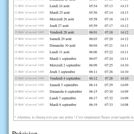
Lundi 24 août
05:54
07:13
14:13
11 Rabi' al-awwal 1448
Mardi 25 août
05:56
07:14
14:13
12 Rabi' al-awwal 1448
Mercredi 26 août
05:58
07:16
14:13
13 Rabi' al-awwal 1448
Jeudi 27 août
05:59
07:17
14:12
14 Rabi' al-awwal 1448
Vendredi 28 août
06:01
07:18
14:12
15 Rabi' al-awwal 1448
Samedi 29 août
06:03
07:20
14:12
16 Rabi' al-awwal 1448
Dimanche 30 août
06:04
07:21
14:11
17 Rabi' al-awwal 1448
Lundi 31 août
06:06
07:22
14:11
18 Rabi' al-awwal 1448
Mardi 1 septembre
06:07
07:24
14:11
19 Rabi' al-awwal 1448
Mercredi 2 septembre
06:09
07:25
14:10
20 Rabi' al-awwal 1448
Jeudi 3 septembre
06:11
07:26
14:10
21 Rabi' al-awwal 1448
Vendredi 4 septembre
06:12
07:28
14:10
22 Rabi' al-awwal 1448
Samedi 5 septembre
06:14
07:29
14:09
23 Rabi' al-awwal 1448
Dimanche 6 septembre
06:15
07:30
14:09
24 Rabi' al-awwal 1448
Lundi 7 septembre
06:17
07:32
14:09
25 Rabi' al-awwal 1448
Mardi 8 septembre
06:19
07:33
14:08
26 Rabi' al-awwal 1448
* Attention, le shuruq n'est pas une prière ! C'est simplement l'heure avant laquelle l
Précision