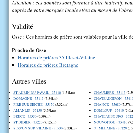
Attention : ces données sont fournies à titre indicatif, vou
auprès de votre mosquée locale et/ou au moyen de l'obser
Validité
Osse : Ces horaires de prière sont valables pour la ville 
Proche de Osse
Horaires de prières 35 Ille-et-Vilaine
Horaires de prières Bretagne
Autres villes
ST AUBIN DU PAVAIL - 35410
(1,51km)
CHAUMERE - 35113
(2,5
DOMAGNE - 35113
(3,34km)
CHATEAUGIRON - 3541
PIRE SUR SEICHE - 35150
(5,32km)
CHANCE - 35680
(5,57km
AMANLIS - 35150
(5,59km)
DOMLOUP - 35410
(5,6k
BRECE - 35530
(6,59km)
CHATEAUBOURG - 3522
ST DIDIER - 35220
(7,12km)
NOUVOITOU - 35410
(7,
SERVON SUR VILAINE - 35530
(7,33km)
ST MELAINE - 35220
(7,