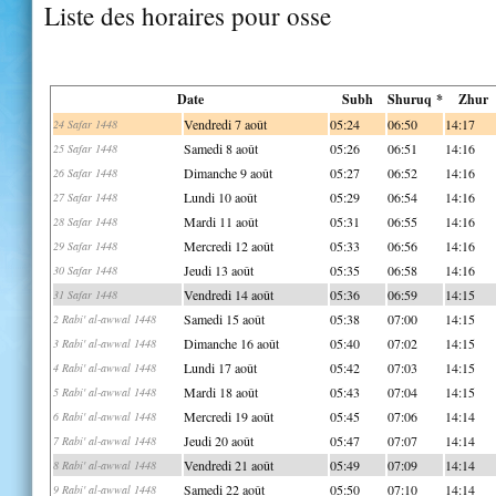
Liste des horaires pour osse
Date
Subh
Shuruq *
Zhur
Vendredi 7 août
05:24
06:50
14:17
24 Safar 1448
Samedi 8 août
05:26
06:51
14:16
25 Safar 1448
Dimanche 9 août
05:27
06:52
14:16
26 Safar 1448
Lundi 10 août
05:29
06:54
14:16
27 Safar 1448
Mardi 11 août
05:31
06:55
14:16
28 Safar 1448
Mercredi 12 août
05:33
06:56
14:16
29 Safar 1448
Jeudi 13 août
05:35
06:58
14:16
30 Safar 1448
Vendredi 14 août
05:36
06:59
14:15
31 Safar 1448
Samedi 15 août
05:38
07:00
14:15
2 Rabi' al-awwal 1448
Dimanche 16 août
05:40
07:02
14:15
3 Rabi' al-awwal 1448
Lundi 17 août
05:42
07:03
14:15
4 Rabi' al-awwal 1448
Mardi 18 août
05:43
07:04
14:15
5 Rabi' al-awwal 1448
Mercredi 19 août
05:45
07:06
14:14
6 Rabi' al-awwal 1448
Jeudi 20 août
05:47
07:07
14:14
7 Rabi' al-awwal 1448
Vendredi 21 août
05:49
07:09
14:14
8 Rabi' al-awwal 1448
Samedi 22 août
05:50
07:10
14:14
9 Rabi' al-awwal 1448