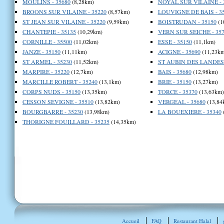
MOULINS - 35680
(8,28km)
NOYAL SUR VILAINE - 
BROONS SUR VILAINE - 35220
(8,57km)
LOUVIGNE DE BAIS - 3
ST JEAN SUR VILAINE - 35220
(9,59km)
BOISTRUDAN - 35150
(1
CHANTEPIE - 35135
(10,29km)
VERN SUR SEICHE - 357
CORNILLE - 35500
(11,02km)
ESSE - 35150
(11,1km)
JANZE - 35150
(11,11km)
ACIGNE - 35690
(11,23km
ST ARMEL - 35230
(11,52km)
ST AUBIN DES LANDES 
MARPIRE - 35220
(12,7km)
BAIS - 35680
(12,98km)
MARCILLE ROBERT - 35240
(13,1km)
BRIE - 35150
(13,27km)
CORPS NUDS - 35150
(13,35km)
TORCE - 35370
(13,63km)
CESSON SEVIGNE - 35510
(13,82km)
VERGEAL - 35680
(13,84
BOURGBARRE - 35230
(13,98km)
LA BOUEXIERE - 35340
THORIGNE FOUILLARD - 35235
(14,35km)
Accueil
FAQ
Restaurant Halal