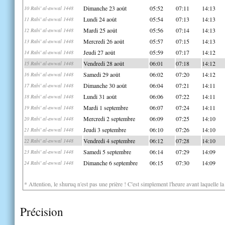
Dimanche 23 août
05:52
07:11
14:13
10 Rabi' al-awwal 1448
Lundi 24 août
05:54
07:13
14:13
11 Rabi' al-awwal 1448
Mardi 25 août
05:56
07:14
14:13
12 Rabi' al-awwal 1448
Mercredi 26 août
05:57
07:15
14:13
13 Rabi' al-awwal 1448
Jeudi 27 août
05:59
07:17
14:12
14 Rabi' al-awwal 1448
Vendredi 28 août
06:01
07:18
14:12
15 Rabi' al-awwal 1448
Samedi 29 août
06:02
07:20
14:12
16 Rabi' al-awwal 1448
Dimanche 30 août
06:04
07:21
14:11
17 Rabi' al-awwal 1448
Lundi 31 août
06:06
07:22
14:11
18 Rabi' al-awwal 1448
Mardi 1 septembre
06:07
07:24
14:11
19 Rabi' al-awwal 1448
Mercredi 2 septembre
06:09
07:25
14:10
20 Rabi' al-awwal 1448
Jeudi 3 septembre
06:10
07:26
14:10
21 Rabi' al-awwal 1448
Vendredi 4 septembre
06:12
07:28
14:10
22 Rabi' al-awwal 1448
Samedi 5 septembre
06:14
07:29
14:09
23 Rabi' al-awwal 1448
Dimanche 6 septembre
06:15
07:30
14:09
24 Rabi' al-awwal 1448
* Attention, le shuruq n'est pas une prière ! C'est simplement l'heure avant laquelle l
Précision