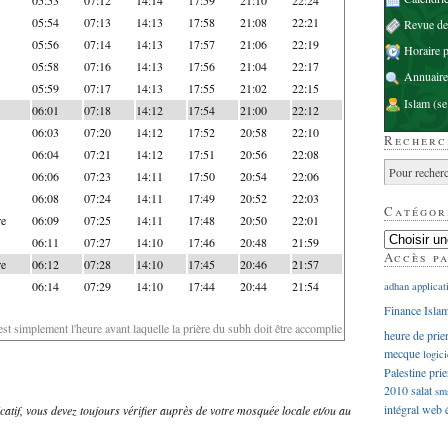
05:54
07:13
14:13
17:58
21:08
22:21
Revue d
05:56
07:14
14:13
17:57
21:06
22:19
Horaire p
05:58
07:16
14:13
17:56
21:04
22:17
Annuaire
05:59
07:17
14:13
17:55
21:02
22:15
Islam
(se
06:01
07:18
14:12
17:54
21:00
22:12
06:03
07:20
14:12
17:52
20:58
22:10
Recherc
06:04
07:21
14:12
17:51
20:56
22:08
06:06
07:23
14:11
17:50
20:54
22:06
06:08
07:24
14:11
17:49
20:52
22:03
Catégor
re
06:09
07:25
14:11
17:48
20:50
22:01
06:11
07:27
14:10
17:46
20:48
21:59
Accès p
re
06:12
07:28
14:10
17:45
20:46
21:57
06:14
07:29
14:10
17:44
20:44
21:54
adhan
applicat
Finance Isla
'est simplement l'heure avant laquelle la prière du subh doit être accomplie
heure de prie
mecque
logici
Palestine
prie
2010
salat
sm
intégral
web
dicatif, vous devez toujours vérifier auprès de votre mosquée locale et/ou au