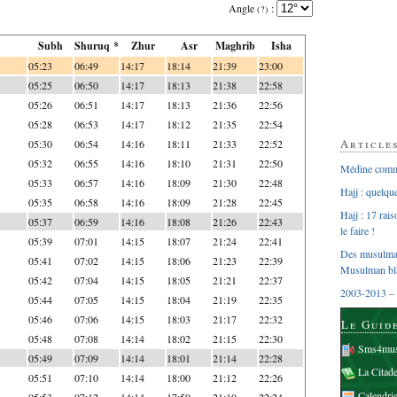
Angle
:
(?)
Subh
Shuruq *
Zhur
Asr
Maghrib
Isha
05:23
06:49
14:17
18:14
21:39
23:00
05:25
06:50
14:17
18:13
21:38
22:58
05:26
06:51
14:17
18:13
21:36
22:56
05:28
06:53
14:17
18:12
21:35
22:54
Article
05:30
06:54
14:16
18:11
21:33
22:52
05:32
06:55
14:16
18:10
21:31
22:50
Médine comme
05:33
06:57
14:16
18:09
21:30
22:48
Hajj : quelq
05:35
06:58
14:16
18:09
21:28
22:45
Hajj : 17 rai
05:37
06:59
14:16
18:08
21:26
22:43
le faire !
05:39
07:01
14:15
18:07
21:24
22:41
Des musulman
05:41
07:02
14:15
18:06
21:23
22:39
Musulman bl
05:42
07:04
14:15
18:05
21:21
22:37
2003-2013 – 
05:44
07:05
14:15
18:04
21:19
22:35
05:46
07:06
14:15
18:03
21:17
22:32
Le Guid
05:48
07:08
14:14
18:02
21:15
22:30
Sms4mus
05:49
07:09
14:14
18:01
21:14
22:28
La Citad
05:51
07:10
14:14
18:00
21:12
22:26
Calendri
05:53
07:12
14:14
17:59
21:10
22:24