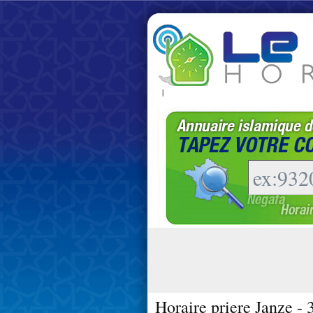
|
Horaire priere Janze -