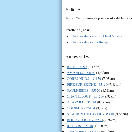
Validité
Janze : Ces horaires de prière sont valables pour
Proche de Janze
Horaires de prières 35 Ille-et-Vilaine
Horaires de prières Bretagne
Autres villes
BRIE - 35150
(3,17km)
AMANLIS - 35150
(5,52km)
CORPS NUDS - 35150
(7,05km)
PIRE SUR SEICHE - 35150
(7,45km)
SAULNIERES - 35320
(8,51km)
CHANTELOUP - 35150
(8,93km)
ST ARMEL - 35230
(9,27km)
COESMES - 35134
(9,5km)
ST AUBIN DU PAVAIL - 35410
(9,68km)
BOURGBARRE - 35230
(9,76km)
RETIERS - 35240
(10,18km)
CHAUMERE - 35113
(10,47km)