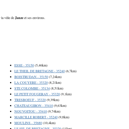
 la ville de
Janze
et ses environs.
ESSE - 35150
(5,46km)
LE THEIL DE BRETAGNE - 35240
(6,7km)
BOISTRUDAN - 35150
(7,24km)
LA COUYERE - 35320
(8,21km)
STE COLOMBE - 35134
(8,51km)
LE PETIT FOUGERAY - 35320
(9,1km)
TRESBOEUF - 35320
(9,39km)
CHATEAUGIRON - 35410
(9,63km)
NOUVOITOU - 35410
(9,74km)
MARCILLE ROBERT - 35240
(9,8km)
MOULINS - 35680
(10,4km)
LE SEL DE BRETAGNE - 35320
(11km)