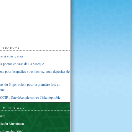
s récents
 si vous y étiez
ues photos en vrac de La Mecque
sons pour lesquelles vous devriez vous dépêcher de
s du Niger voient pour la première fois un
anc
CCIF : Une décennie contre l’islamophobie
e Musulman
lim
elle du Musulman
er Ramadan 2019