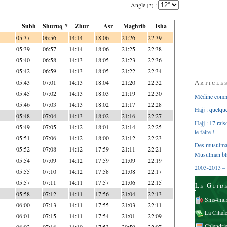
Angle
:
(?)
Subh
Shuruq *
Zhur
Asr
Maghrib
Isha
05:37
06:56
14:14
18:06
21:26
22:39
05:39
06:57
14:14
18:06
21:25
22:38
05:40
06:58
14:13
18:05
21:23
22:36
05:42
06:59
14:13
18:05
21:22
22:34
Article
05:43
07:01
14:13
18:04
21:20
22:32
05:45
07:02
14:13
18:03
21:19
22:30
Médine comme
05:46
07:03
14:13
18:02
21:17
22:28
Hajj : quelq
05:48
07:04
14:13
18:02
21:16
22:27
Hajj : 17 rai
05:49
07:05
14:12
18:01
21:14
22:25
le faire !
05:51
07:06
14:12
18:00
21:12
22:23
Des musulman
05:52
07:08
14:12
17:59
21:11
22:21
Musulman bl
05:54
07:09
14:12
17:59
21:09
22:19
2003-2013 – 
05:55
07:10
14:12
17:58
21:08
22:17
05:57
07:11
14:11
17:57
21:06
22:15
Le Guid
05:58
07:12
14:11
17:56
21:04
22:13
Sms4mus
06:00
07:13
14:11
17:55
21:03
22:11
La Citad
06:01
07:15
14:11
17:54
21:01
22:09
Calendri
06:02
07:16
14:10
17:53
20:59
22:07