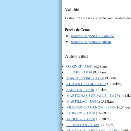
Validité
Cestas : Ces horaires de prière sont valables pou
Proche de Cestas
Horaires de prières 33 Gironde
Horaires de prières Aquitaine
Autres villes
GAZINET - 33610
(6,39km)
LE BARP - 33114
(8,36km)
MARCHEPRIME - 33380
(9,9km)
ST JEAN D ILLAC - 33127
(11,16km)
SAUCATS - 33650
(13,1km)
MARTIGNAS SUR JALLE - 33127
(14,12k
MARTILLAC - 33650
(15,15km)
VILLENAVE D ORNON - 33140
(16,54km)
LA BREDE - 33650
(16,82km)
AUDENGE - 33980
(17,38km)
LE HAILLAN - 33185
(17,73km)
ST MEDARD D EYRANS - 33650
(17,99km