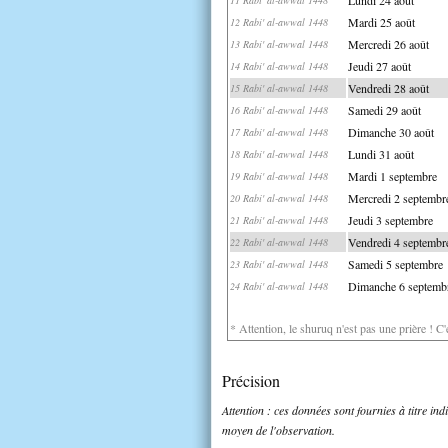
Mardi 25 août
12 Rabi' al-awwal 1448
Mercredi 26 août
13 Rabi' al-awwal 1448
Jeudi 27 août
14 Rabi' al-awwal 1448
Vendredi 28 août
15 Rabi' al-awwal 1448
Samedi 29 août
16 Rabi' al-awwal 1448
Dimanche 30 août
17 Rabi' al-awwal 1448
Lundi 31 août
18 Rabi' al-awwal 1448
Mardi 1 septembre
19 Rabi' al-awwal 1448
Mercredi 2 septembr
20 Rabi' al-awwal 1448
Jeudi 3 septembre
21 Rabi' al-awwal 1448
Vendredi 4 septembr
22 Rabi' al-awwal 1448
Samedi 5 septembre
23 Rabi' al-awwal 1448
Dimanche 6 septemb
24 Rabi' al-awwal 1448
* Attention, le shuruq n'est pas une prière ! C
Précision
Attention : ces données sont fournies à titre in
moyen de l'observation.