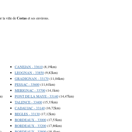
r la ville de
Cestas
et ses environs.
CANEJAN - 33610
(8,19km)
LEOGNAN - 33850
(9,82km)
GRADIGNAN - 33170
(11,04km)
PESSAC - 33600
(11,61km)
MERIGNAC - 33700
(14,1km)
m)
PONT DE LA MAYE - 33140
(14,47km)
TALENCE - 33400
(15,33km)
CADAUJAC - 33140
(16,72km)
BEGLES - 33130
(17,12km)
BORDEAUX - 33000
(17,53km)
BORDEAUX - 33200
(17,86km)
)
BORDEAUX - 33800
(18,4km)