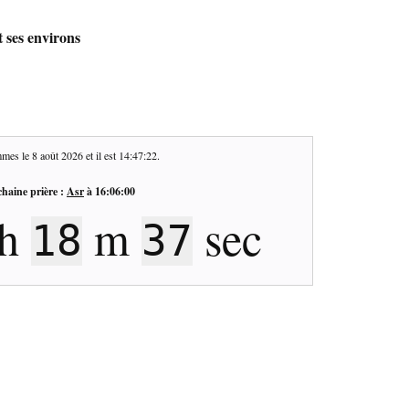
t ses environs
mes le
8 août 2026
et il est
14:47:23
.
haine prière :
Asr
à
16:06:00
h
m
sec
18
36