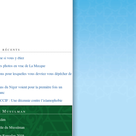
s récents
 si vous y étiez
ues photos en vrac de La Mecque
sons pour lesquelles vous devriez vous dépêcher de
s du Niger voient pour la première fois un
anc
CCIF : Une décennie contre l’islamophobie
e Musulman
lim
elle du Musulman
er Ramadan 2019