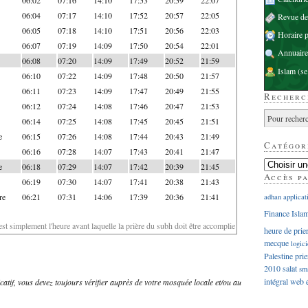
06:04
07:17
14:10
17:52
20:57
22:05
Revue d
06:05
07:18
14:10
17:51
20:56
22:03
Horaire p
06:07
07:19
14:09
17:50
20:54
22:01
Annuaire
06:08
07:20
14:09
17:49
20:52
21:59
Islam
(se
06:10
07:22
14:09
17:48
20:50
21:57
06:11
07:23
14:09
17:47
20:49
21:55
Recherc
06:12
07:24
14:08
17:46
20:47
21:53
06:14
07:25
14:08
17:45
20:45
21:51
e
06:15
07:26
14:08
17:44
20:43
21:49
Catégor
06:16
07:28
14:07
17:43
20:41
21:47
e
06:18
07:29
14:07
17:42
20:39
21:45
Accès p
06:19
07:30
14:07
17:41
20:38
21:43
re
06:21
07:31
14:06
17:39
20:36
21:41
adhan
applicat
Finance Isla
'est simplement l'heure avant laquelle la prière du subh doit être accomplie
heure de prie
mecque
logici
Palestine
prie
2010
salat
sm
intégral
web
dicatif, vous devez toujours vérifier auprès de votre mosquée locale et/ou au