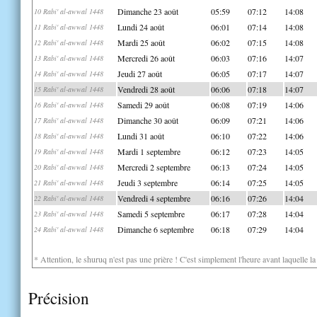
Dimanche 23 août
05:59
07:12
14:08
10 Rabi' al-awwal 1448
Lundi 24 août
06:01
07:14
14:08
11 Rabi' al-awwal 1448
Mardi 25 août
06:02
07:15
14:08
12 Rabi' al-awwal 1448
Mercredi 26 août
06:03
07:16
14:07
13 Rabi' al-awwal 1448
Jeudi 27 août
06:05
07:17
14:07
14 Rabi' al-awwal 1448
Vendredi 28 août
06:06
07:18
14:07
15 Rabi' al-awwal 1448
Samedi 29 août
06:08
07:19
14:06
16 Rabi' al-awwal 1448
Dimanche 30 août
06:09
07:21
14:06
17 Rabi' al-awwal 1448
Lundi 31 août
06:10
07:22
14:06
18 Rabi' al-awwal 1448
Mardi 1 septembre
06:12
07:23
14:05
19 Rabi' al-awwal 1448
Mercredi 2 septembre
06:13
07:24
14:05
20 Rabi' al-awwal 1448
Jeudi 3 septembre
06:14
07:25
14:05
21 Rabi' al-awwal 1448
Vendredi 4 septembre
06:16
07:26
14:04
22 Rabi' al-awwal 1448
Samedi 5 septembre
06:17
07:28
14:04
23 Rabi' al-awwal 1448
Dimanche 6 septembre
06:18
07:29
14:04
24 Rabi' al-awwal 1448
* Attention, le shuruq n'est pas une prière ! C'est simplement l'heure avant laquelle l
Précision