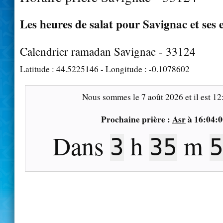
Les heures de salat pour Savignac et ses 
Calendrier ramadan Savignac - 33124
Latitude :
44.5225146
- Longitude :
-0.1078602
Nous sommes le
7 août 2026
et il est
12
Prochaine prière :
Asr
à
16:04:0
Dans
h
m
3
35