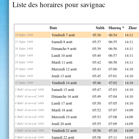
Liste des horaires pour savignac
Date
Subh
Shuruq *
Zhur
Vendredi 7 août
05:36
06:54
14:11
24 Safar 1448
Samedi 8 août
05:37
06:55
14:11
25 Safar 1448
Dimanche 9 août
05:39
06:56
14:11
26 Safar 1448
Lundi 10 août
05:40
06:57
14:11
27 Safar 1448
Mardi 11 août
05:42
06:58
14:11
28 Safar 1448
Mercredi 12 août
05:43
07:00
14:10
29 Safar 1448
Jeudi 13 août
05:45
07:01
14:10
30 Safar 1448
Vendredi 14 août
05:46
07:02
14:10
31 Safar 1448
Samedi 15 août
05:47
07:03
14:10
2 Rabi' al-awwal 1448
Dimanche 16 août
05:49
07:04
14:10
3 Rabi' al-awwal 1448
Lundi 17 août
05:50
07:05
14:10
4 Rabi' al-awwal 1448
Mardi 18 août
05:52
07:07
14:09
5 Rabi' al-awwal 1448
Mercredi 19 août
05:53
07:08
14:09
6 Rabi' al-awwal 1448
Jeudi 20 août
05:55
07:09
14:09
7 Rabi' al-awwal 1448
Vendredi 21 août
05:56
07:10
14:09
8 Rabi' al-awwal 1448
Samedi 22 août
05:58
07:11
14:08
9 Rabi' al-awwal 1448