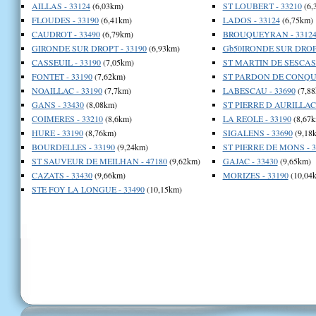
AILLAS - 33124
(6,03km)
ST LOUBERT - 33210
(6,
FLOUDES - 33190
(6,41km)
LADOS - 33124
(6,75km)
CAUDROT - 33490
(6,79km)
BROUQUEYRAN - 3312
GIRONDE SUR DROPT - 33190
(6,93km)
Gb50IRONDE SUR DROPT
CASSEUIL - 33190
(7,05km)
ST MARTIN DE SESCAS 
FONTET - 33190
(7,62km)
ST PARDON DE CONQUE
NOAILLAC - 33190
(7,7km)
LABESCAU - 33690
(7,88
GANS - 33430
(8,08km)
ST PIERRE D AURILLAC 
COIMERES - 33210
(8,6km)
LA REOLE - 33190
(8,67k
HURE - 33190
(8,76km)
SIGALENS - 33690
(9,18
BOURDELLES - 33190
(9,24km)
ST PIERRE DE MONS - 3
ST SAUVEUR DE MEILHAN - 47180
(9,62km)
GAJAC - 33430
(9,65km)
CAZATS - 33430
(9,66km)
MORIZES - 33190
(10,04
STE FOY LA LONGUE - 33490
(10,15km)