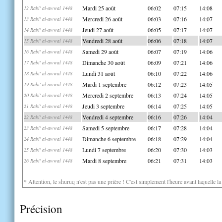
Mardi 25 août
06:02
07:15
14:08
12 Rabi' al-awwal 1448
Mercredi 26 août
06:03
07:16
14:07
13 Rabi' al-awwal 1448
Jeudi 27 août
06:05
07:17
14:07
14 Rabi' al-awwal 1448
Vendredi 28 août
06:06
07:18
14:07
15 Rabi' al-awwal 1448
Samedi 29 août
06:07
07:19
14:06
16 Rabi' al-awwal 1448
Dimanche 30 août
06:09
07:21
14:06
17 Rabi' al-awwal 1448
Lundi 31 août
06:10
07:22
14:06
18 Rabi' al-awwal 1448
Mardi 1 septembre
06:12
07:23
14:05
19 Rabi' al-awwal 1448
Mercredi 2 septembre
06:13
07:24
14:05
20 Rabi' al-awwal 1448
Jeudi 3 septembre
06:14
07:25
14:05
21 Rabi' al-awwal 1448
Vendredi 4 septembre
06:16
07:26
14:04
22 Rabi' al-awwal 1448
Samedi 5 septembre
06:17
07:28
14:04
23 Rabi' al-awwal 1448
Dimanche 6 septembre
06:18
07:29
14:04
24 Rabi' al-awwal 1448
Lundi 7 septembre
06:20
07:30
14:03
25 Rabi' al-awwal 1448
Mardi 8 septembre
06:21
07:31
14:03
26 Rabi' al-awwal 1448
* Attention, le shuruq n'est pas une prière ! C'est simplement l'heure avant laquelle l
Précision