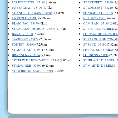
LES ESSEINTES - 33190
(4,6km)
ST EXUPERY - 33190
(4,
PUYBARBAN - 33190
(4,79km)
ST LOUBERT - 33210
(5,
ST ANDRE DU BOIS - 33490
(5,15km)
PONDAURAT - 33190
(5,
LA REOLE - 33190
(5,99km)
BIEUJAC - 33210
(6km)
BLAIGNAC - 33190
(6km)
CAMIRAN - 33190
(6,03
ST LAURENT DU BOIS - 33540
(6,14km)
ST PIERRE D AURILLAC 
BAGAS - 33190
(6,4km)
LOUPIAC DE LA REOLE 
SAVIGNAC - 33124
(7,05km)
ST PARDON DE CONQUE
FONTET - 33190
(7,25km)
ST SEVE - 33190
(7,32km
ST MARTIAL - 33490
(7,51km)
LE PIAN SUR GARONNE 
BRANNENS - 33124
(7,8km)
LOUBENS - 33190
(7,99k
ST FELIX DE FONCAUDE - 33540
(8,05km)
ST HILAIRE DU BOIS - 
ST MACAIRE - 33490
(9,13km)
ST MARTIN DE LERM - 
ST PIERRE DE MONS - 33210
(9,27km)