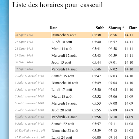
Liste des horaires pour casseuil
Date
Subh
Shuruq *
Zhur
Dimanche 9 août
05:38
06:56
14:11
26 Safar 1448
Lundi 10 août
05:40
06:57
14:11
27 Safar 1448
Mardi 11 août
05:41
06:58
14:11
28 Safar 1448
Mercredi 12 août
05:43
06:59
14:11
29 Safar 1448
Jeudi 13 août
05:44
07:01
14:10
30 Safar 1448
Vendredi 14 août
05:46
07:02
14:10
31 Safar 1448
Samedi 15 août
05:47
07:03
14:10
2 Rabi' al-awwal 1448
Dimanche 16 août
05:49
07:04
14:10
3 Rabi' al-awwal 1448
Lundi 17 août
05:50
07:05
14:10
4 Rabi' al-awwal 1448
Mardi 18 août
05:52
07:06
14:09
5 Rabi' al-awwal 1448
Mercredi 19 août
05:53
07:08
14:09
6 Rabi' al-awwal 1448
Jeudi 20 août
05:55
07:09
14:09
7 Rabi' al-awwal 1448
Vendredi 21 août
05:56
07:10
14:09
8 Rabi' al-awwal 1448
Samedi 22 août
05:57
07:11
14:08
9 Rabi' al-awwal 1448
Dimanche 23 août
05:59
07:12
14:08
10 Rabi' al-awwal 1448
Lundi 24 août
06:00
07:14
14:08
11 Rabi' al-awwal 1448