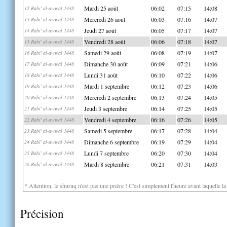
Mardi 25 août
06:02
07:15
14:08
12 Rabi' al-awwal 1448
Mercredi 26 août
06:03
07:16
14:07
13 Rabi' al-awwal 1448
Jeudi 27 août
06:05
07:17
14:07
14 Rabi' al-awwal 1448
Vendredi 28 août
06:06
07:18
14:07
15 Rabi' al-awwal 1448
Samedi 29 août
06:08
07:19
14:07
16 Rabi' al-awwal 1448
Dimanche 30 août
06:09
07:21
14:06
17 Rabi' al-awwal 1448
Lundi 31 août
06:10
07:22
14:06
18 Rabi' al-awwal 1448
Mardi 1 septembre
06:12
07:23
14:06
19 Rabi' al-awwal 1448
Mercredi 2 septembre
06:13
07:24
14:05
20 Rabi' al-awwal 1448
Jeudi 3 septembre
06:14
07:25
14:05
21 Rabi' al-awwal 1448
Vendredi 4 septembre
06:16
07:26
14:05
22 Rabi' al-awwal 1448
Samedi 5 septembre
06:17
07:28
14:04
23 Rabi' al-awwal 1448
Dimanche 6 septembre
06:19
07:29
14:04
24 Rabi' al-awwal 1448
Lundi 7 septembre
06:20
07:30
14:04
25 Rabi' al-awwal 1448
Mardi 8 septembre
06:21
07:31
14:03
26 Rabi' al-awwal 1448
* Attention, le shuruq n'est pas une prière ! C'est simplement l'heure avant laquelle l
Précision