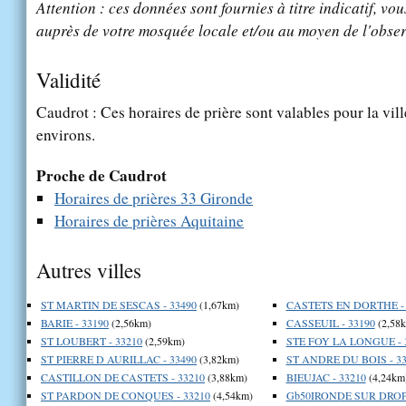
Attention : ces données sont fournies à titre indicatif, vou
auprès de votre mosquée locale et/ou au moyen de l'obser
Validité
Caudrot : Ces horaires de prière sont valables pour la vil
environs.
Proche de Caudrot
Horaires de prières 33 Gironde
Horaires de prières Aquitaine
Autres villes
ST MARTIN DE SESCAS - 33490
(1,67km)
CASTETS EN DORTHE - 
BARIE - 33190
(2,56km)
CASSEUIL - 33190
(2,58
ST LOUBERT - 33210
(2,59km)
STE FOY LA LONGUE - 
ST PIERRE D AURILLAC - 33490
(3,82km)
ST ANDRE DU BOIS - 33
CASTILLON DE CASTETS - 33210
(3,88km)
BIEUJAC - 33210
(4,24km
ST PARDON DE CONQUES - 33210
(4,54km)
Gb50IRONDE SUR DROPT