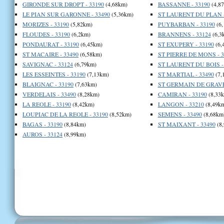
GIRONDE SUR DROPT - 33190
(4,68km)
BASSANNE - 33190
(4,8
LE PIAN SUR GARONNE - 33490
(5,36km)
ST LAURENT DU PLAN -
MORIZES - 33190
(5,82km)
PUYBARBAN - 33190
(6,
FLOUDES - 33190
(6,2km)
BRANNENS - 33124
(6,3
PONDAURAT - 33190
(6,45km)
ST EXUPERY - 33190
(6,
ST MACAIRE - 33490
(6,58km)
ST PIERRE DE MONS - 3
SAVIGNAC - 33124
(6,79km)
ST LAURENT DU BOIS -
LES ESSEINTES - 33190
(7,13km)
ST MARTIAL - 33490
(7,
BLAIGNAC - 33190
(7,63km)
ST GERMAIN DE GRAVE 
VERDELAIS - 33490
(8,28km)
CAMIRAN - 33190
(8,33
LA REOLE - 33190
(8,42km)
LANGON - 33210
(8,49k
LOUPIAC DE LA REOLE - 33190
(8,52km)
SEMENS - 33490
(8,68km
BAGAS - 33190
(8,84km)
ST MAIXANT - 33490
(8
AUROS - 33124
(8,99km)