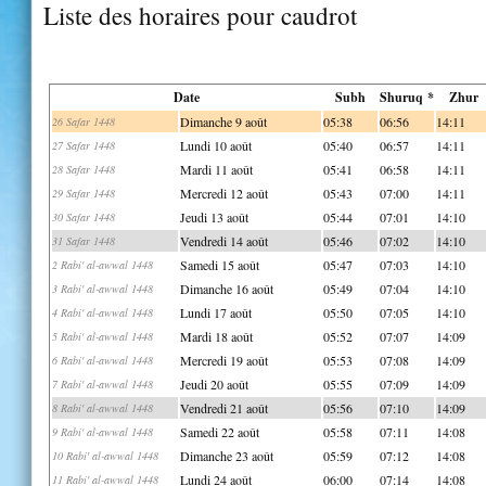
Liste des horaires pour caudrot
Date
Subh
Shuruq *
Zhur
Dimanche 9 août
05:38
06:56
14:11
26 Safar 1448
Lundi 10 août
05:40
06:57
14:11
27 Safar 1448
Mardi 11 août
05:41
06:58
14:11
28 Safar 1448
Mercredi 12 août
05:43
07:00
14:11
29 Safar 1448
Jeudi 13 août
05:44
07:01
14:10
30 Safar 1448
Vendredi 14 août
05:46
07:02
14:10
31 Safar 1448
Samedi 15 août
05:47
07:03
14:10
2 Rabi' al-awwal 1448
Dimanche 16 août
05:49
07:04
14:10
3 Rabi' al-awwal 1448
Lundi 17 août
05:50
07:05
14:10
4 Rabi' al-awwal 1448
Mardi 18 août
05:52
07:07
14:09
5 Rabi' al-awwal 1448
Mercredi 19 août
05:53
07:08
14:09
6 Rabi' al-awwal 1448
Jeudi 20 août
05:55
07:09
14:09
7 Rabi' al-awwal 1448
Vendredi 21 août
05:56
07:10
14:09
8 Rabi' al-awwal 1448
Samedi 22 août
05:58
07:11
14:08
9 Rabi' al-awwal 1448
Dimanche 23 août
05:59
07:12
14:08
10 Rabi' al-awwal 1448
Lundi 24 août
06:00
07:14
14:08
11 Rabi' al-awwal 1448