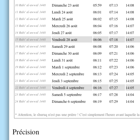
Dimanche 23 août
05:59
07:13
14:08
10 Rabi' al-awwal 1448
Lundi 24 août
06:01
07:14
14:08
11 Rabi' al-awwal 1448
Mardi 25 août
06:02
07:15
14:08
12 Rabi' al-awwal 1448
Mercredi 26 août
06:04
07:16
14:07
13 Rabi' al-awwal 1448
Jeudi 27 août
06:05
07:17
14:07
14 Rabi' al-awwal 1448
Vendredi 28 août
06:06
07:18
14:07
15 Rabi' al-awwal 1448
Samedi 29 août
06:08
07:20
14:06
16 Rabi' al-awwal 1448
Dimanche 30 août
06:09
07:21
14:06
17 Rabi' al-awwal 1448
Lundi 31 août
06:11
07:22
14:06
18 Rabi' al-awwal 1448
Mardi 1 septembre
06:12
07:23
14:06
19 Rabi' al-awwal 1448
Mercredi 2 septembre
06:13
07:24
14:05
20 Rabi' al-awwal 1448
Jeudi 3 septembre
06:15
07:25
14:05
21 Rabi' al-awwal 1448
Vendredi 4 septembre
06:16
07:27
14:05
22 Rabi' al-awwal 1448
Samedi 5 septembre
06:17
07:28
14:04
23 Rabi' al-awwal 1448
Dimanche 6 septembre
06:19
07:29
14:04
24 Rabi' al-awwal 1448
* Attention, le shuruq n'est pas une prière ! C'est simplement l'heure avant laquelle l
Précision