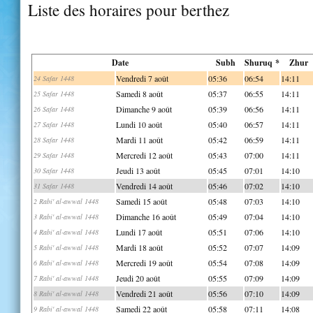
Liste des horaires pour berthez
Date
Subh
Shuruq *
Zhur
Vendredi 7 août
05:36
06:54
14:11
24 Safar 1448
Samedi 8 août
05:37
06:55
14:11
25 Safar 1448
Dimanche 9 août
05:39
06:56
14:11
26 Safar 1448
Lundi 10 août
05:40
06:57
14:11
27 Safar 1448
Mardi 11 août
05:42
06:59
14:11
28 Safar 1448
Mercredi 12 août
05:43
07:00
14:11
29 Safar 1448
Jeudi 13 août
05:45
07:01
14:10
30 Safar 1448
Vendredi 14 août
05:46
07:02
14:10
31 Safar 1448
Samedi 15 août
05:48
07:03
14:10
2 Rabi' al-awwal 1448
Dimanche 16 août
05:49
07:04
14:10
3 Rabi' al-awwal 1448
Lundi 17 août
05:51
07:06
14:10
4 Rabi' al-awwal 1448
Mardi 18 août
05:52
07:07
14:09
5 Rabi' al-awwal 1448
Mercredi 19 août
05:54
07:08
14:09
6 Rabi' al-awwal 1448
Jeudi 20 août
05:55
07:09
14:09
7 Rabi' al-awwal 1448
Vendredi 21 août
05:56
07:10
14:09
8 Rabi' al-awwal 1448
Samedi 22 août
05:58
07:11
14:08
9 Rabi' al-awwal 1448