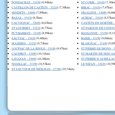
PONDAURAT - 33190
(6,94km)
ST COME - 33430
(7,36k
CASTILLON DE CASTETS - 33210
(7,38km)
BIRAC - 33430
(7,47km)
SENDETS - 33690
(7,89km)
SIGALENS - 33690
(8,06
BAZAS - 33430
(8,5km)
AUBIAC - 33430
(8,57km)
CAUVIGNAC - 33690
(8,63km)
CASTETS EN DORTHE - 
ST LOUBERT - 33210
(8,77km)
ST PARDON DE CONQUE
PUYBARBAN - 33190
(8,99km)
BASSANNE - 33190
(9,1
SAUVIAC - 33430
(9,48km)
BARIE - 33190
(9,66km)
MAZERES - 33210
(9,73km)
BLAIGNAC - 33190
(9,85
LOUPIAC DE LA REOLE - 33190
(9,97km)
ST PIERRE DE MONS - 3
CAUDROT - 33490
(10,31km)
ST MARTIN DE SESCAS 
LAVAZAN - 33690
(10,38km)
ST PIERRE D AURILLAC 
NOAILLAC - 33190
(10,53km)
LE NIZAN - 33430
(10,59
ST SAUVEUR DE MEILHAN - 47180
(10,74km)