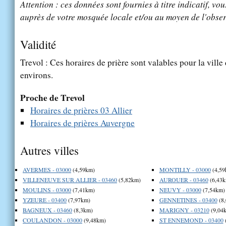
Attention : ces données sont fournies à titre indicatif, vou
auprès de votre mosquée locale et/ou au moyen de l'obser
Validité
Trevol : Ces horaires de prière sont valables pour la ville
environs.
Proche de Trevol
Horaires de prières 03 Allier
Horaires de prières Auvergne
Autres villes
AVERMES - 03000
(4,59km)
MONTILLY - 03000
(4,59
VILLENEUVE SUR ALLIER - 03460
(5,82km)
AUROUER - 03460
(6,43k
MOULINS - 03000
(7,41km)
NEUVY - 03000
(7,54km)
YZEURE - 03400
(7,97km)
GENNETINES - 03400
(8
BAGNEUX - 03460
(8,3km)
MARIGNY - 03210
(9,04
COULANDON - 03000
(9,48km)
ST ENNEMOND - 03400