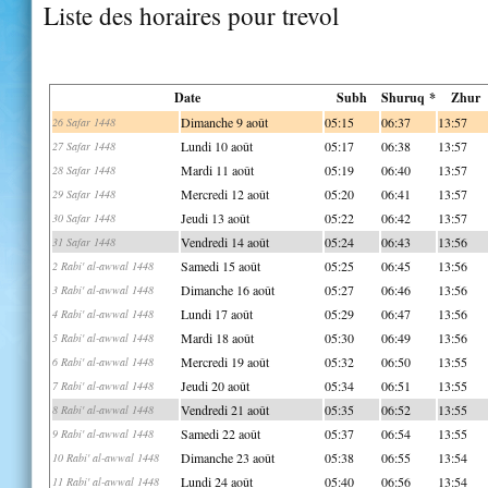
Liste des horaires pour trevol
Date
Subh
Shuruq *
Zhur
Dimanche 9 août
05:15
06:37
13:57
26 Safar 1448
Lundi 10 août
05:17
06:38
13:57
27 Safar 1448
Mardi 11 août
05:19
06:40
13:57
28 Safar 1448
Mercredi 12 août
05:20
06:41
13:57
29 Safar 1448
Jeudi 13 août
05:22
06:42
13:57
30 Safar 1448
Vendredi 14 août
05:24
06:43
13:56
31 Safar 1448
Samedi 15 août
05:25
06:45
13:56
2 Rabi' al-awwal 1448
Dimanche 16 août
05:27
06:46
13:56
3 Rabi' al-awwal 1448
Lundi 17 août
05:29
06:47
13:56
4 Rabi' al-awwal 1448
Mardi 18 août
05:30
06:49
13:56
5 Rabi' al-awwal 1448
Mercredi 19 août
05:32
06:50
13:55
6 Rabi' al-awwal 1448
Jeudi 20 août
05:34
06:51
13:55
7 Rabi' al-awwal 1448
Vendredi 21 août
05:35
06:52
13:55
8 Rabi' al-awwal 1448
Samedi 22 août
05:37
06:54
13:55
9 Rabi' al-awwal 1448
Dimanche 23 août
05:38
06:55
13:54
10 Rabi' al-awwal 1448
Lundi 24 août
05:40
06:56
13:54
11 Rabi' al-awwal 1448