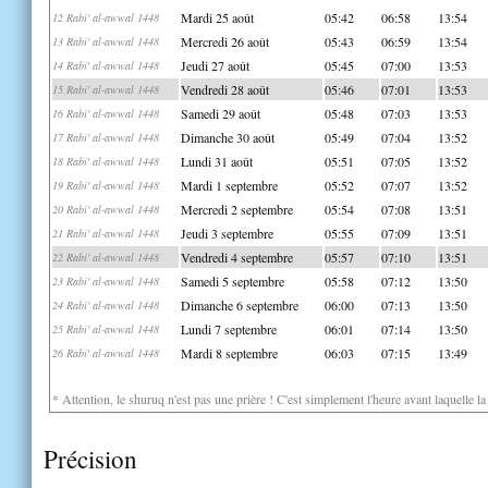
Mardi 25 août
05:42
06:58
13:54
12 Rabi' al-awwal 1448
Mercredi 26 août
05:43
06:59
13:54
13 Rabi' al-awwal 1448
Jeudi 27 août
05:45
07:00
13:53
14 Rabi' al-awwal 1448
Vendredi 28 août
05:46
07:01
13:53
15 Rabi' al-awwal 1448
Samedi 29 août
05:48
07:03
13:53
16 Rabi' al-awwal 1448
Dimanche 30 août
05:49
07:04
13:52
17 Rabi' al-awwal 1448
Lundi 31 août
05:51
07:05
13:52
18 Rabi' al-awwal 1448
Mardi 1 septembre
05:52
07:07
13:52
19 Rabi' al-awwal 1448
Mercredi 2 septembre
05:54
07:08
13:51
20 Rabi' al-awwal 1448
Jeudi 3 septembre
05:55
07:09
13:51
21 Rabi' al-awwal 1448
Vendredi 4 septembre
05:57
07:10
13:51
22 Rabi' al-awwal 1448
Samedi 5 septembre
05:58
07:12
13:50
23 Rabi' al-awwal 1448
Dimanche 6 septembre
06:00
07:13
13:50
24 Rabi' al-awwal 1448
Lundi 7 septembre
06:01
07:14
13:50
25 Rabi' al-awwal 1448
Mardi 8 septembre
06:03
07:15
13:49
26 Rabi' al-awwal 1448
* Attention, le shuruq n'est pas une prière ! C'est simplement l'heure avant laquelle l
Précision