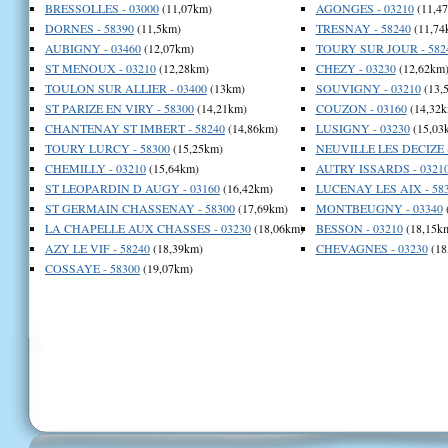
BRESSOLLES - 03000
(11,07km)
AGONGES - 03210
(11,4
DORNES - 58390
(11,5km)
TRESNAY - 58240
(11,74
AUBIGNY - 03460
(12,07km)
TOURY SUR JOUR - 582
ST MENOUX - 03210
(12,28km)
CHEZY - 03230
(12,62km
TOULON SUR ALLIER - 03400
(13km)
SOUVIGNY - 03210
(13,
ST PARIZE EN VIRY - 58300
(14,21km)
COUZON - 03160
(14,32k
CHANTENAY ST IMBERT - 58240
(14,86km)
LUSIGNY - 03230
(15,03
TOURY LURCY - 58300
(15,25km)
NEUVILLE LES DECIZE -
CHEMILLY - 03210
(15,64km)
AUTRY ISSARDS - 0321
ST LEOPARDIN D AUGY - 03160
(16,42km)
LUCENAY LES AIX - 58
ST GERMAIN CHASSENAY - 58300
(17,69km)
MONTBEUGNY - 03340
LA CHAPELLE AUX CHASSES - 03230
(18,06km)
BESSON - 03210
(18,15k
AZY LE VIF - 58240
(18,39km)
CHEVAGNES - 03230
(18
COSSAYE - 58300
(19,07km)