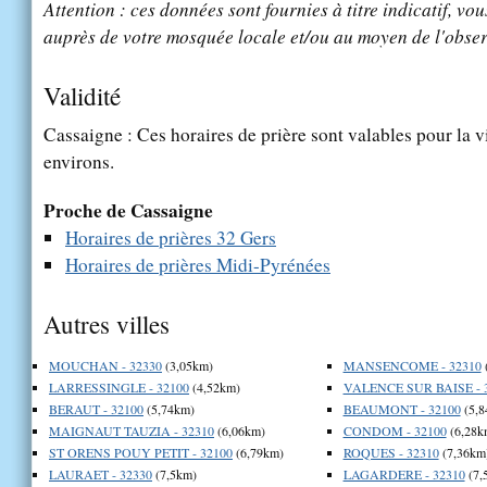
Attention : ces données sont fournies à titre indicatif, vou
auprès de votre mosquée locale et/ou au moyen de l'obser
Validité
Cassaigne : Ces horaires de prière sont valables pour la v
environs.
Proche de Cassaigne
Horaires de prières 32 Gers
Horaires de prières Midi-Pyrénées
Autres villes
MOUCHAN - 32330
(3,05km)
MANSENCOME - 32310
LARRESSINGLE - 32100
(4,52km)
VALENCE SUR BAISE - 
BERAUT - 32100
(5,74km)
BEAUMONT - 32100
(5,8
MAIGNAUT TAUZIA - 32310
(6,06km)
CONDOM - 32100
(6,28k
ST ORENS POUY PETIT - 32100
(6,79km)
ROQUES - 32310
(7,36km
LAURAET - 32330
(7,5km)
LAGARDERE - 32310
(7,