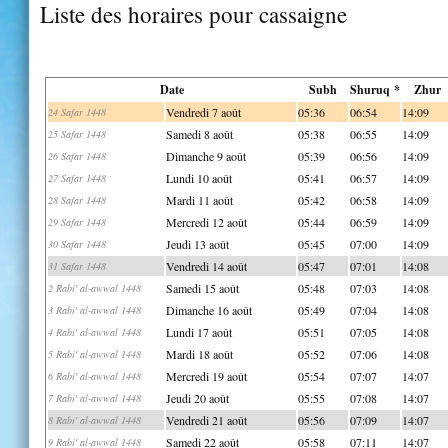
Liste des horaires pour cassaigne
Date
Subh
Shuruq *
Zhur
Vendredi 7 août
05:36
06:54
14:09
24 Safar 1448
Samedi 8 août
05:38
06:55
14:09
25 Safar 1448
Dimanche 9 août
05:39
06:56
14:09
26 Safar 1448
Lundi 10 août
05:41
06:57
14:09
27 Safar 1448
Mardi 11 août
05:42
06:58
14:09
28 Safar 1448
Mercredi 12 août
05:44
06:59
14:09
29 Safar 1448
Jeudi 13 août
05:45
07:00
14:09
30 Safar 1448
Vendredi 14 août
05:47
07:01
14:08
31 Safar 1448
Samedi 15 août
05:48
07:03
14:08
2 Rabi' al-awwal 1448
Dimanche 16 août
05:49
07:04
14:08
3 Rabi' al-awwal 1448
Lundi 17 août
05:51
07:05
14:08
4 Rabi' al-awwal 1448
Mardi 18 août
05:52
07:06
14:08
5 Rabi' al-awwal 1448
Mercredi 19 août
05:54
07:07
14:07
6 Rabi' al-awwal 1448
Jeudi 20 août
05:55
07:08
14:07
7 Rabi' al-awwal 1448
Vendredi 21 août
05:56
07:09
14:07
8 Rabi' al-awwal 1448
Samedi 22 août
05:58
07:11
14:07
9 Rabi' al-awwal 1448