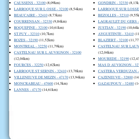
CAUSSENS - 32100
(8,09km)
GONDRIN - 32330
(8,13k
LARROQUE SUR L OSSE - 32100
(8,54km)
LARROQUE SUR LOSSE -
BEAUCAIRE - 32410
(8,73km)
BEZOLLES - 32310
(9,55
COURRENSAN - 32330
(9,84km)
LAGRAULET DU GERS - 
ROQUEPINE - 32100
(10,61km)
JUSTIAN - 32190
(10,64k
ST PUY - 32310
(10,7km)
AYGUETINTE - 32410
(1
ROZES - 32190
(11,52km)
BLAZIERT - 32100
(11,77
MONTREAL - 32250
(11,79km)
CASTELNAU SUR LAUVI
CASTELNAU SUR L AUVIGNON - 32100
(12,04km)
(12,04km)
MOUREDE - 32190
(12,4
FOURCES - 32250
(12,62km)
MAS D AUVIGNON - 32
LARROQUE ST SERNIN - 32410
(13,78km)
CASTERA VERDUZAN - 
VILLENEUVE DE MEZIN - 47170
(13,94km)
CAZENEUVE - 32800
(14
MONCRABEAU - 47600
(14,3km)
GAZAUPOUY - 32480
(1
LANNES - 47170
(14,61km)