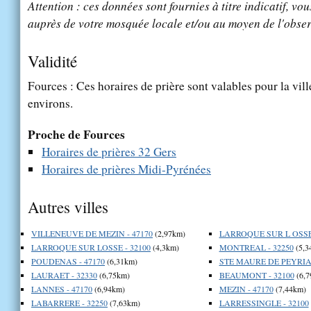
Attention : ces données sont fournies à titre indicatif, vou
auprès de votre mosquée locale et/ou au moyen de l'obser
Validité
Fources : Ces horaires de prière sont valables pour la vil
environs.
Proche de Fources
Horaires de prières 32 Gers
Horaires de prières Midi-Pyrénées
Autres villes
VILLENEUVE DE MEZIN - 47170
(2,97km)
LARROQUE SUR L OSSE 
LARROQUE SUR LOSSE - 32100
(4,3km)
MONTREAL - 32250
(5,3
POUDENAS - 47170
(6,31km)
STE MAURE DE PEYRIAC
LAURAET - 32330
(6,75km)
BEAUMONT - 32100
(6,7
LANNES - 47170
(6,94km)
MEZIN - 47170
(7,44km)
LABARRERE - 32250
(7,63km)
LARRESSINGLE - 32100