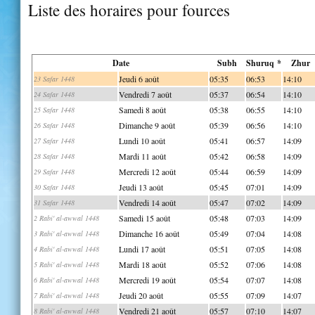
Liste des horaires pour fources
Date
Subh
Shuruq *
Zhur
Jeudi 6 août
05:35
06:53
14:10
23 Safar 1448
Vendredi 7 août
05:37
06:54
14:10
24 Safar 1448
Samedi 8 août
05:38
06:55
14:10
25 Safar 1448
Dimanche 9 août
05:39
06:56
14:10
26 Safar 1448
Lundi 10 août
05:41
06:57
14:09
27 Safar 1448
Mardi 11 août
05:42
06:58
14:09
28 Safar 1448
Mercredi 12 août
05:44
06:59
14:09
29 Safar 1448
Jeudi 13 août
05:45
07:01
14:09
30 Safar 1448
Vendredi 14 août
05:47
07:02
14:09
31 Safar 1448
Samedi 15 août
05:48
07:03
14:09
2 Rabi' al-awwal 1448
Dimanche 16 août
05:49
07:04
14:08
3 Rabi' al-awwal 1448
Lundi 17 août
05:51
07:05
14:08
4 Rabi' al-awwal 1448
Mardi 18 août
05:52
07:06
14:08
5 Rabi' al-awwal 1448
Mercredi 19 août
05:54
07:07
14:08
6 Rabi' al-awwal 1448
Jeudi 20 août
05:55
07:09
14:07
7 Rabi' al-awwal 1448
Vendredi 21 août
05:57
07:10
14:07
8 Rabi' al-awwal 1448