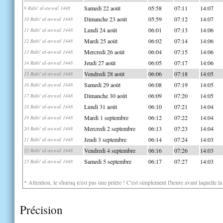
Samedi 22 août
05:58
07:11
14:07
9 Rabi' al-awwal 1448
Dimanche 23 août
05:59
07:12
14:07
10 Rabi' al-awwal 1448
Lundi 24 août
06:01
07:13
14:06
11 Rabi' al-awwal 1448
Mardi 25 août
06:02
07:14
14:06
12 Rabi' al-awwal 1448
Mercredi 26 août
06:04
07:15
14:06
13 Rabi' al-awwal 1448
Jeudi 27 août
06:05
07:17
14:06
14 Rabi' al-awwal 1448
Vendredi 28 août
06:06
07:18
14:05
15 Rabi' al-awwal 1448
Samedi 29 août
06:08
07:19
14:05
16 Rabi' al-awwal 1448
Dimanche 30 août
06:09
07:20
14:05
17 Rabi' al-awwal 1448
Lundi 31 août
06:10
07:21
14:04
18 Rabi' al-awwal 1448
Mardi 1 septembre
06:12
07:22
14:04
19 Rabi' al-awwal 1448
Mercredi 2 septembre
06:13
07:23
14:04
20 Rabi' al-awwal 1448
Jeudi 3 septembre
06:14
07:24
14:03
21 Rabi' al-awwal 1448
Vendredi 4 septembre
06:16
07:26
14:03
22 Rabi' al-awwal 1448
Samedi 5 septembre
06:17
07:27
14:03
23 Rabi' al-awwal 1448
* Attention, le shuruq n'est pas une prière ! C'est simplement l'heure avant laquelle l
Précision