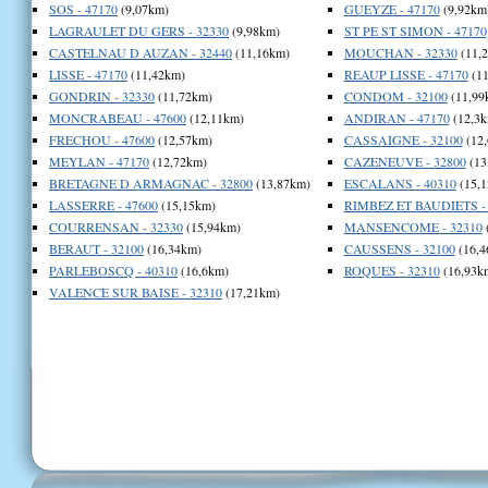
SOS - 47170
(9,07km)
GUEYZE - 47170
(9,92km
LAGRAULET DU GERS - 32330
(9,98km)
ST PE ST SIMON - 47170
CASTELNAU D AUZAN - 32440
(11,16km)
MOUCHAN - 32330
(11,
LISSE - 47170
(11,42km)
REAUP LISSE - 47170
(11
GONDRIN - 32330
(11,72km)
CONDOM - 32100
(11,99
MONCRABEAU - 47600
(12,11km)
ANDIRAN - 47170
(12,3k
FRECHOU - 47600
(12,57km)
CASSAIGNE - 32100
(12
MEYLAN - 47170
(12,72km)
CAZENEUVE - 32800
(13
BRETAGNE D ARMAGNAC - 32800
(13,87km)
ESCALANS - 40310
(15,1
LASSERRE - 47600
(15,15km)
RIMBEZ ET BAUDIETS - 
COURRENSAN - 32330
(15,94km)
MANSENCOME - 32310
BERAUT - 32100
(16,34km)
CAUSSENS - 32100
(16,4
PARLEBOSCQ - 40310
(16,6km)
ROQUES - 32310
(16,93k
VALENCE SUR BAISE - 32310
(17,21km)