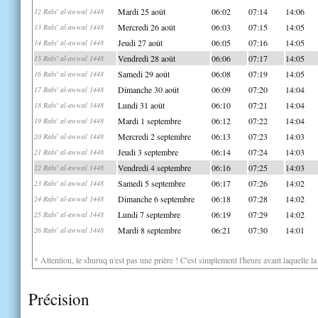
Mardi 25 août
06:02
07:14
14:06
12 Rabi' al-awwal 1448
Mercredi 26 août
06:03
07:15
14:05
13 Rabi' al-awwal 1448
Jeudi 27 août
06:05
07:16
14:05
14 Rabi' al-awwal 1448
Vendredi 28 août
06:06
07:17
14:05
15 Rabi' al-awwal 1448
Samedi 29 août
06:08
07:19
14:05
16 Rabi' al-awwal 1448
Dimanche 30 août
06:09
07:20
14:04
17 Rabi' al-awwal 1448
Lundi 31 août
06:10
07:21
14:04
18 Rabi' al-awwal 1448
Mardi 1 septembre
06:12
07:22
14:04
19 Rabi' al-awwal 1448
Mercredi 2 septembre
06:13
07:23
14:03
20 Rabi' al-awwal 1448
Jeudi 3 septembre
06:14
07:24
14:03
21 Rabi' al-awwal 1448
Vendredi 4 septembre
06:16
07:25
14:03
22 Rabi' al-awwal 1448
Samedi 5 septembre
06:17
07:26
14:02
23 Rabi' al-awwal 1448
Dimanche 6 septembre
06:18
07:28
14:02
24 Rabi' al-awwal 1448
Lundi 7 septembre
06:19
07:29
14:02
25 Rabi' al-awwal 1448
Mardi 8 septembre
06:21
07:30
14:01
26 Rabi' al-awwal 1448
* Attention, le shuruq n'est pas une prière ! C'est simplement l'heure avant laquelle l
Précision