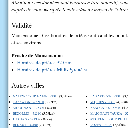
Attention : ces données sont fournies à titre indicatif, vou
auprès de votre mosquée locale et/ou au moyen de l'obser
Validité
Mansencome : Ces horaires de prière sont valables pour l
et ses environs.
Proche de Mansencome
Horaires de prières 32 Gers
Horaires de prières Midi-Pyrénées
Autres villes
VALENCE SUR BAISE - 32310
(3,52km)
LAGARDERE - 32310
(3,
CASSAIGNE - 32100
(3,97km)
ROQUES - 32310
(4,37km
MOUCHAN - 32330
(4,82km)
BEAUCAIRE - 32410
(5,2
BEZOLLES - 32310
(5,59km)
MAIGNAUT TAUZIA - 32
JUSTIAN - 32190
(7,07km)
ST ORENS POUY PETIT -
BERAUT - 32100
(7,31km)
ROZES - 32190
(7,64km)