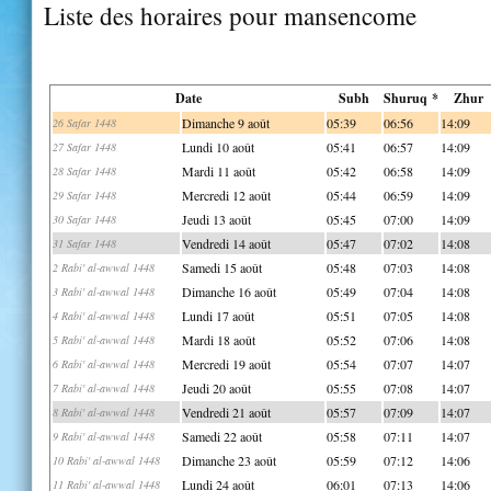
Liste des horaires pour mansencome
Date
Subh
Shuruq *
Zhur
Dimanche 9 août
05:39
06:56
14:09
26 Safar 1448
Lundi 10 août
05:41
06:57
14:09
27 Safar 1448
Mardi 11 août
05:42
06:58
14:09
28 Safar 1448
Mercredi 12 août
05:44
06:59
14:09
29 Safar 1448
Jeudi 13 août
05:45
07:00
14:09
30 Safar 1448
Vendredi 14 août
05:47
07:02
14:08
31 Safar 1448
Samedi 15 août
05:48
07:03
14:08
2 Rabi' al-awwal 1448
Dimanche 16 août
05:49
07:04
14:08
3 Rabi' al-awwal 1448
Lundi 17 août
05:51
07:05
14:08
4 Rabi' al-awwal 1448
Mardi 18 août
05:52
07:06
14:08
5 Rabi' al-awwal 1448
Mercredi 19 août
05:54
07:07
14:07
6 Rabi' al-awwal 1448
Jeudi 20 août
05:55
07:08
14:07
7 Rabi' al-awwal 1448
Vendredi 21 août
05:57
07:09
14:07
8 Rabi' al-awwal 1448
Samedi 22 août
05:58
07:11
14:07
9 Rabi' al-awwal 1448
Dimanche 23 août
05:59
07:12
14:06
10 Rabi' al-awwal 1448
Lundi 24 août
06:01
07:13
14:06
11 Rabi' al-awwal 1448