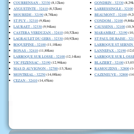
COURRENSAN - 32330
(8,12km)
GONDRIN - 32330
(8,29k
AYGUETINTE - 32410
(8,32km)
LARRESSINGLE - 32100
MOUREDE - 32190
(8,78km)
BEAUMONT - 32100
(9,2
ST PUY - 32310
(9,8km)
CONDOM - 32100
(9,86k
LAURAET - 32330
(9,94km)
CAUSSENS - 32100
(10,3
CASTERA VERDUZAN - 32410
(10,52km)
MARAMBAT - 32190
(10
LAGRAULET DU GERS - 32330
(10,92km)
ST PAUL DE BAISE - 321
ROQUEPINE - 32100
(11,18km)
LARROQUE ST SERNIN -
BONAS - 32410
(11,88km)
LANNEPAX - 32190
(12,
LARROQUE SUR LOSSE - 32100
(12,14km)
LARROQUE SUR L OSSE 
VIC FEZENSAC - 32190
(12,96km)
BLAZIERT - 32100
(13,03
MAS D AUVIGNON - 32700
(13,3km)
RAMOUZENS - 32800
(1
MONTREAL - 32250
(14,08km)
CAZENEUVE - 32800
(14
CEZAN - 32410
(14,45km)