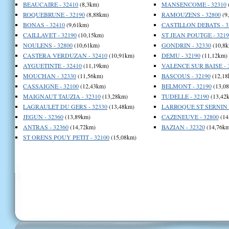
BEAUCAIRE - 32410
(8,3km)
MANSENCOME - 32310
ROQUEBRUNE - 32190
(8,88km)
RAMOUZENS - 32800
(9
BONAS - 32410
(9,61km)
CASTILLON DEBATS - 3
CAILLAVET - 32190
(10,15km)
ST JEAN POUTGE - 3219
NOULENS - 32800
(10,61km)
GONDRIN - 32330
(10,8k
CASTERA VERDUZAN - 32410
(10,91km)
DEMU - 32190
(11,12km)
AYGUETINTE - 32410
(11,19km)
VALENCE SUR BAISE - 
MOUCHAN - 32330
(11,56km)
BASCOUS - 32190
(12,18
CASSAIGNE - 32100
(12,43km)
BELMONT - 32190
(13,0
MAIGNAUT TAUZIA - 32310
(13,28km)
TUDELLE - 32190
(13,42
LAGRAULET DU GERS - 32330
(13,48km)
LARROQUE ST SERNIN -
JEGUN - 32360
(13,89km)
CAZENEUVE - 32800
(14
ANTRAS - 32360
(14,72km)
BAZIAN - 32320
(14,76km
ST ORENS POUY PETIT - 32100
(15,08km)