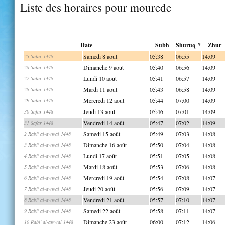
Liste des horaires pour mourede
Date
Subh
Shuruq *
Zhur
Samedi 8 août
05:38
06:55
14:09
25 Safar 1448
Dimanche 9 août
05:40
06:56
14:09
26 Safar 1448
Lundi 10 août
05:41
06:57
14:09
27 Safar 1448
Mardi 11 août
05:43
06:58
14:09
28 Safar 1448
Mercredi 12 août
05:44
07:00
14:09
29 Safar 1448
Jeudi 13 août
05:46
07:01
14:09
30 Safar 1448
Vendredi 14 août
05:47
07:02
14:09
31 Safar 1448
Samedi 15 août
05:49
07:03
14:08
2 Rabi' al-awwal 1448
Dimanche 16 août
05:50
07:04
14:08
3 Rabi' al-awwal 1448
Lundi 17 août
05:51
07:05
14:08
4 Rabi' al-awwal 1448
Mardi 18 août
05:53
07:06
14:08
5 Rabi' al-awwal 1448
Mercredi 19 août
05:54
07:08
14:07
6 Rabi' al-awwal 1448
Jeudi 20 août
05:56
07:09
14:07
7 Rabi' al-awwal 1448
Vendredi 21 août
05:57
07:10
14:07
8 Rabi' al-awwal 1448
Samedi 22 août
05:58
07:11
14:07
9 Rabi' al-awwal 1448
Dimanche 23 août
06:00
07:12
14:06
10 Rabi' al-awwal 1448