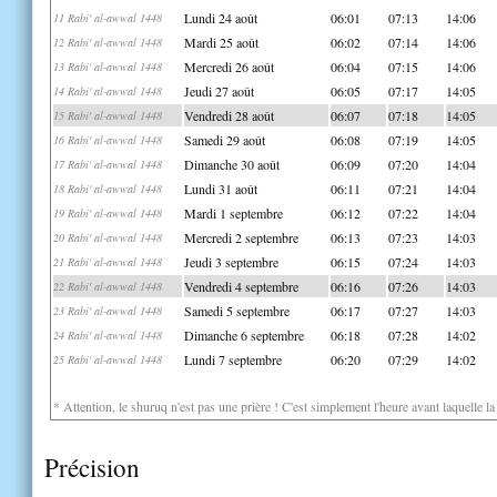
Lundi 24 août
06:01
07:13
14:06
11 Rabi' al-awwal 1448
Mardi 25 août
06:02
07:14
14:06
12 Rabi' al-awwal 1448
Mercredi 26 août
06:04
07:15
14:06
13 Rabi' al-awwal 1448
Jeudi 27 août
06:05
07:17
14:05
14 Rabi' al-awwal 1448
Vendredi 28 août
06:07
07:18
14:05
15 Rabi' al-awwal 1448
Samedi 29 août
06:08
07:19
14:05
16 Rabi' al-awwal 1448
Dimanche 30 août
06:09
07:20
14:04
17 Rabi' al-awwal 1448
Lundi 31 août
06:11
07:21
14:04
18 Rabi' al-awwal 1448
Mardi 1 septembre
06:12
07:22
14:04
19 Rabi' al-awwal 1448
Mercredi 2 septembre
06:13
07:23
14:03
20 Rabi' al-awwal 1448
Jeudi 3 septembre
06:15
07:24
14:03
21 Rabi' al-awwal 1448
Vendredi 4 septembre
06:16
07:26
14:03
22 Rabi' al-awwal 1448
Samedi 5 septembre
06:17
07:27
14:03
23 Rabi' al-awwal 1448
Dimanche 6 septembre
06:18
07:28
14:02
24 Rabi' al-awwal 1448
Lundi 7 septembre
06:20
07:29
14:02
25 Rabi' al-awwal 1448
* Attention, le shuruq n'est pas une prière ! C'est simplement l'heure avant laquelle l
Précision