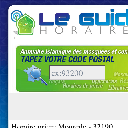
|
Horaire priere Mourede - 32190