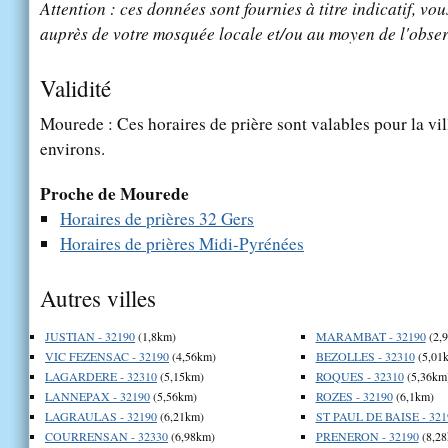
Attention : ces données sont fournies à titre indicatif, vou
auprès de votre mosquée locale et/ou au moyen de l'obser
Validité
Mourede : Ces horaires de prière sont valables pour la vi
environs.
Proche de Mourede
Horaires de prières 32 Gers
Horaires de prières Midi-Pyrénées
Autres villes
JUSTIAN - 32190
(1,8km)
MARAMBAT - 32190
(2,
VIC FEZENSAC - 32190
(4,56km)
BEZOLLES - 32310
(5,01
LAGARDERE - 32310
(5,15km)
ROQUES - 32310
(5,36km
LANNEPAX - 32190
(5,56km)
ROZES - 32190
(6,1km)
LAGRAULAS - 32190
(6,21km)
ST PAUL DE BAISE - 321
COURRENSAN - 32330
(6,98km)
PRENERON - 32190
(8,28