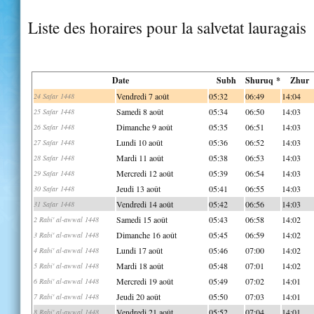
Liste des horaires pour la salvetat lauragais
Date
Subh
Shuruq *
Zhur
Vendredi 7 août
05:32
06:49
14:04
24 Safar 1448
Samedi 8 août
05:34
06:50
14:03
25 Safar 1448
Dimanche 9 août
05:35
06:51
14:03
26 Safar 1448
Lundi 10 août
05:36
06:52
14:03
27 Safar 1448
Mardi 11 août
05:38
06:53
14:03
28 Safar 1448
Mercredi 12 août
05:39
06:54
14:03
29 Safar 1448
Jeudi 13 août
05:41
06:55
14:03
30 Safar 1448
Vendredi 14 août
05:42
06:56
14:03
31 Safar 1448
Samedi 15 août
05:43
06:58
14:02
2 Rabi' al-awwal 1448
Dimanche 16 août
05:45
06:59
14:02
3 Rabi' al-awwal 1448
Lundi 17 août
05:46
07:00
14:02
4 Rabi' al-awwal 1448
Mardi 18 août
05:48
07:01
14:02
5 Rabi' al-awwal 1448
Mercredi 19 août
05:49
07:02
14:01
6 Rabi' al-awwal 1448
Jeudi 20 août
05:50
07:03
14:01
7 Rabi' al-awwal 1448
Vendredi 21 août
05:52
07:04
14:01
8 Rabi' al-awwal 1448