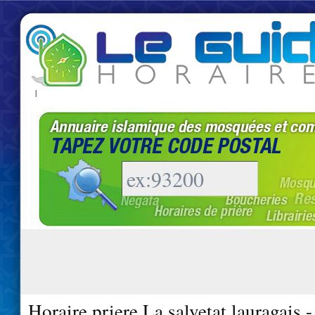
|
Horaire priere La salvetat lauragais 