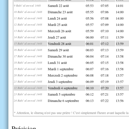
Samedi 22 août
05:53
07:05
14:01
9 Rabi' al-awwal 1448
Dimanche 23 août
05:55
07:06
14:00
10 Rabi' al-awwal 1448
Lundi 24 août
05:56
07:08
14:00
11 Rabi' al-awwal 1448
Mardi 25 août
05:57
07:09
14:00
12 Rabi' al-awwal 1448
Mercredi 26 août
05:59
07:10
14:00
13 Rabi' al-awwal 1448
Jeudi 27 août
06:00
07:11
13:59
14 Rabi' al-awwal 1448
Vendredi 28 août
06:01
07:12
13:59
15 Rabi' al-awwal 1448
Samedi 29 août
06:03
07:13
13:59
16 Rabi' al-awwal 1448
Dimanche 30 août
06:04
07:14
13:58
17 Rabi' al-awwal 1448
Lundi 31 août
06:05
07:15
13:58
18 Rabi' al-awwal 1448
Mardi 1 septembre
06:07
07:16
13:58
19 Rabi' al-awwal 1448
Mercredi 2 septembre
06:08
07:18
13:57
20 Rabi' al-awwal 1448
Jeudi 3 septembre
06:09
07:19
13:57
21 Rabi' al-awwal 1448
Vendredi 4 septembre
06:10
07:20
13:57
22 Rabi' al-awwal 1448
Samedi 5 septembre
06:12
07:21
13:57
23 Rabi' al-awwal 1448
Dimanche 6 septembre
06:13
07:22
13:56
24 Rabi' al-awwal 1448
* Attention, le shuruq n'est pas une prière ! C'est simplement l'heure avant laquelle l
Précision