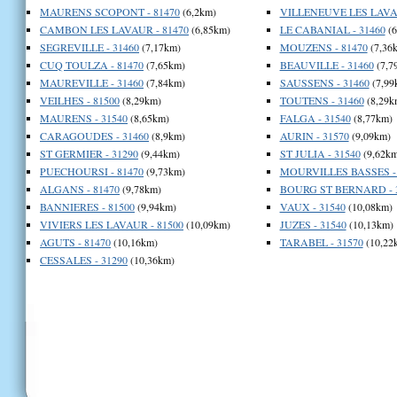
MAURENS SCOPONT - 81470
(6,2km)
VILLENEUVE LES LAVAU
CAMBON LES LAVAUR - 81470
(6,85km)
LE CABANIAL - 31460
(6
SEGREVILLE - 31460
(7,17km)
MOUZENS - 81470
(7,36
CUQ TOULZA - 81470
(7,65km)
BEAUVILLE - 31460
(7,7
MAUREVILLE - 31460
(7,84km)
SAUSSENS - 31460
(7,99
VEILHES - 81500
(8,29km)
TOUTENS - 31460
(8,29k
MAURENS - 31540
(8,65km)
FALGA - 31540
(8,77km)
CARAGOUDES - 31460
(8,9km)
AURIN - 31570
(9,09km)
ST GERMIER - 31290
(9,44km)
ST JULIA - 31540
(9,62km
PUECHOURSI - 81470
(9,73km)
MOURVILLES BASSES - 
ALGANS - 81470
(9,78km)
BOURG ST BERNARD - 
BANNIERES - 81500
(9,94km)
VAUX - 31540
(10,08km)
VIVIERS LES LAVAUR - 81500
(10,09km)
JUZES - 31540
(10,13km)
AGUTS - 81470
(10,16km)
TARABEL - 31570
(10,22
CESSALES - 31290
(10,36km)