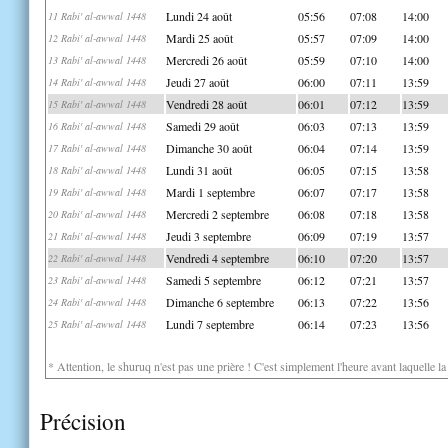
Lundi 24 août
05:56
07:08
14:00
11 Rabi' al-awwal 1448
Mardi 25 août
05:57
07:09
14:00
12 Rabi' al-awwal 1448
Mercredi 26 août
05:59
07:10
14:00
13 Rabi' al-awwal 1448
Jeudi 27 août
06:00
07:11
13:59
14 Rabi' al-awwal 1448
Vendredi 28 août
06:01
07:12
13:59
15 Rabi' al-awwal 1448
Samedi 29 août
06:03
07:13
13:59
16 Rabi' al-awwal 1448
Dimanche 30 août
06:04
07:14
13:59
17 Rabi' al-awwal 1448
Lundi 31 août
06:05
07:15
13:58
18 Rabi' al-awwal 1448
Mardi 1 septembre
06:07
07:17
13:58
19 Rabi' al-awwal 1448
Mercredi 2 septembre
06:08
07:18
13:58
20 Rabi' al-awwal 1448
Jeudi 3 septembre
06:09
07:19
13:57
21 Rabi' al-awwal 1448
Vendredi 4 septembre
06:10
07:20
13:57
22 Rabi' al-awwal 1448
Samedi 5 septembre
06:12
07:21
13:57
23 Rabi' al-awwal 1448
Dimanche 6 septembre
06:13
07:22
13:56
24 Rabi' al-awwal 1448
Lundi 7 septembre
06:14
07:23
13:56
25 Rabi' al-awwal 1448
* Attention, le shuruq n'est pas une prière ! C'est simplement l'heure avant laquelle l
Précision