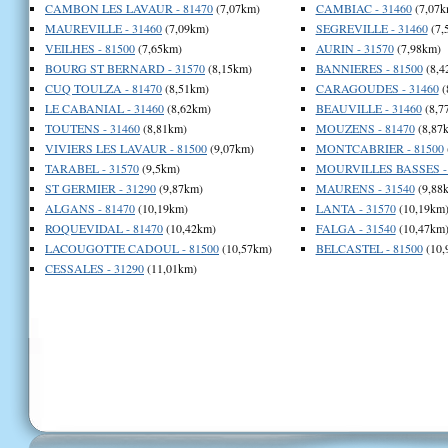
CAMBON LES LAVAUR - 81470
(7,07km)
CAMBIAC - 31460
(7,07k
MAUREVILLE - 31460
(7,09km)
SEGREVILLE - 31460
(7,
VEILHES - 81500
(7,65km)
AURIN - 31570
(7,98km)
BOURG ST BERNARD - 31570
(8,15km)
BANNIERES - 81500
(8,4
CUQ TOULZA - 81470
(8,51km)
CARAGOUDES - 31460
(
LE CABANIAL - 31460
(8,62km)
BEAUVILLE - 31460
(8,7
TOUTENS - 31460
(8,81km)
MOUZENS - 81470
(8,87
VIVIERS LES LAVAUR - 81500
(9,07km)
MONTCABRIER - 81500
TARABEL - 31570
(9,5km)
MOURVILLES BASSES - 
ST GERMIER - 31290
(9,87km)
MAURENS - 31540
(9,88
ALGANS - 81470
(10,19km)
LANTA - 31570
(10,19km
ROQUEVIDAL - 81470
(10,42km)
FALGA - 31540
(10,47km
LACOUGOTTE CADOUL - 81500
(10,57km)
BELCASTEL - 81500
(10,
CESSALES - 31290
(11,01km)