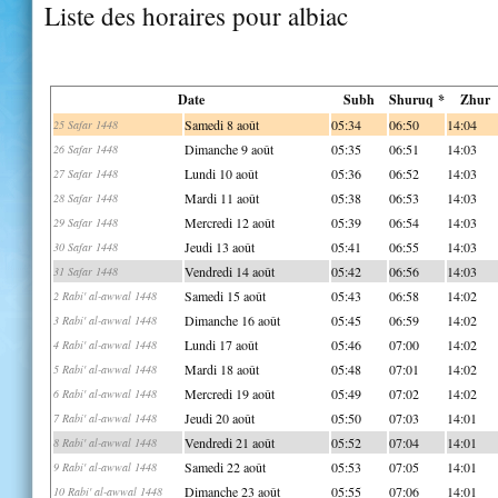
Liste des horaires pour albiac
Date
Subh
Shuruq *
Zhur
Samedi 8 août
05:34
06:50
14:04
25 Safar 1448
Dimanche 9 août
05:35
06:51
14:03
26 Safar 1448
Lundi 10 août
05:36
06:52
14:03
27 Safar 1448
Mardi 11 août
05:38
06:53
14:03
28 Safar 1448
Mercredi 12 août
05:39
06:54
14:03
29 Safar 1448
Jeudi 13 août
05:41
06:55
14:03
30 Safar 1448
Vendredi 14 août
05:42
06:56
14:03
31 Safar 1448
Samedi 15 août
05:43
06:58
14:02
2 Rabi' al-awwal 1448
Dimanche 16 août
05:45
06:59
14:02
3 Rabi' al-awwal 1448
Lundi 17 août
05:46
07:00
14:02
4 Rabi' al-awwal 1448
Mardi 18 août
05:48
07:01
14:02
5 Rabi' al-awwal 1448
Mercredi 19 août
05:49
07:02
14:02
6 Rabi' al-awwal 1448
Jeudi 20 août
05:50
07:03
14:01
7 Rabi' al-awwal 1448
Vendredi 21 août
05:52
07:04
14:01
8 Rabi' al-awwal 1448
Samedi 22 août
05:53
07:05
14:01
9 Rabi' al-awwal 1448
Dimanche 23 août
05:55
07:06
14:01
10 Rabi' al-awwal 1448