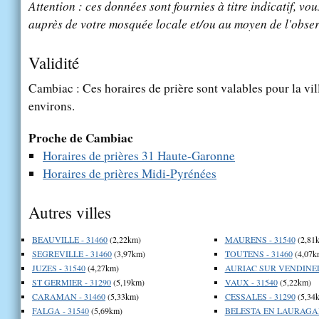
Attention : ces données sont fournies à titre indicatif, vou
auprès de votre mosquée locale et/ou au moyen de l'obser
Validité
Cambiac : Ces horaires de prière sont valables pour la vi
environs.
Proche de Cambiac
Horaires de prières 31 Haute-Garonne
Horaires de prières Midi-Pyrénées
Autres villes
BEAUVILLE - 31460
(2,22km)
MAURENS - 31540
(2,81
SEGREVILLE - 31460
(3,97km)
TOUTENS - 31460
(4,07k
JUZES - 31540
(4,27km)
AURIAC SUR VENDINELL
ST GERMIER - 31290
(5,19km)
VAUX - 31540
(5,22km)
CARAMAN - 31460
(5,33km)
CESSALES - 31290
(5,34
FALGA - 31540
(5,69km)
BELESTA EN LAURAGAIS