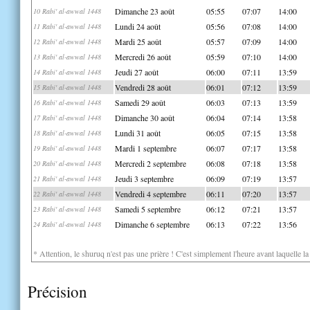
Dimanche 23 août
05:55
07:07
14:00
10 Rabi' al-awwal 1448
Lundi 24 août
05:56
07:08
14:00
11 Rabi' al-awwal 1448
Mardi 25 août
05:57
07:09
14:00
12 Rabi' al-awwal 1448
Mercredi 26 août
05:59
07:10
14:00
13 Rabi' al-awwal 1448
Jeudi 27 août
06:00
07:11
13:59
14 Rabi' al-awwal 1448
Vendredi 28 août
06:01
07:12
13:59
15 Rabi' al-awwal 1448
Samedi 29 août
06:03
07:13
13:59
16 Rabi' al-awwal 1448
Dimanche 30 août
06:04
07:14
13:58
17 Rabi' al-awwal 1448
Lundi 31 août
06:05
07:15
13:58
18 Rabi' al-awwal 1448
Mardi 1 septembre
06:07
07:17
13:58
19 Rabi' al-awwal 1448
Mercredi 2 septembre
06:08
07:18
13:58
20 Rabi' al-awwal 1448
Jeudi 3 septembre
06:09
07:19
13:57
21 Rabi' al-awwal 1448
Vendredi 4 septembre
06:11
07:20
13:57
22 Rabi' al-awwal 1448
Samedi 5 septembre
06:12
07:21
13:57
23 Rabi' al-awwal 1448
Dimanche 6 septembre
06:13
07:22
13:56
24 Rabi' al-awwal 1448
* Attention, le shuruq n'est pas une prière ! C'est simplement l'heure avant laquelle l
Précision