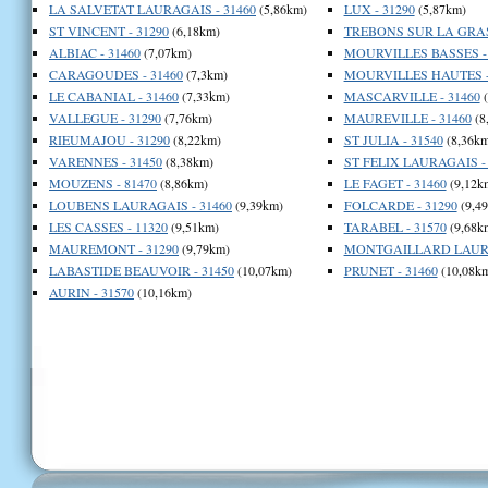
LA SALVETAT LAURAGAIS - 31460
(5,86km)
LUX - 31290
(5,87km)
ST VINCENT - 31290
(6,18km)
TREBONS SUR LA GRASS
ALBIAC - 31460
(7,07km)
MOURVILLES BASSES - 
CARAGOUDES - 31460
(7,3km)
MOURVILLES HAUTES -
LE CABANIAL - 31460
(7,33km)
MASCARVILLE - 31460
(
VALLEGUE - 31290
(7,76km)
MAUREVILLE - 31460
(8
RIEUMAJOU - 31290
(8,22km)
ST JULIA - 31540
(8,36km
VARENNES - 31450
(8,38km)
ST FELIX LAURAGAIS - 
MOUZENS - 81470
(8,86km)
LE FAGET - 31460
(9,12k
LOUBENS LAURAGAIS - 31460
(9,39km)
FOLCARDE - 31290
(9,4
LES CASSES - 11320
(9,51km)
TARABEL - 31570
(9,68k
MAUREMONT - 31290
(9,79km)
MONTGAILLARD LAURA
LABASTIDE BEAUVOIR - 31450
(10,07km)
PRUNET - 31460
(10,08k
AURIN - 31570
(10,16km)