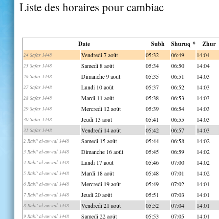
Liste des horaires pour cambiac
Date
Subh
Shuruq *
Zhur
Vendredi 7 août
05:32
06:49
14:04
24 Safar 1448
Samedi 8 août
05:34
06:50
14:04
25 Safar 1448
Dimanche 9 août
05:35
06:51
14:03
26 Safar 1448
Lundi 10 août
05:37
06:52
14:03
27 Safar 1448
Mardi 11 août
05:38
06:53
14:03
28 Safar 1448
Mercredi 12 août
05:39
06:54
14:03
29 Safar 1448
Jeudi 13 août
05:41
06:55
14:03
30 Safar 1448
Vendredi 14 août
05:42
06:57
14:03
31 Safar 1448
Samedi 15 août
05:44
06:58
14:02
2 Rabi' al-awwal 1448
Dimanche 16 août
05:45
06:59
14:02
3 Rabi' al-awwal 1448
Lundi 17 août
05:46
07:00
14:02
4 Rabi' al-awwal 1448
Mardi 18 août
05:48
07:01
14:02
5 Rabi' al-awwal 1448
Mercredi 19 août
05:49
07:02
14:01
6 Rabi' al-awwal 1448
Jeudi 20 août
05:51
07:03
14:01
7 Rabi' al-awwal 1448
Vendredi 21 août
05:52
07:04
14:01
8 Rabi' al-awwal 1448
Samedi 22 août
05:53
07:05
14:01
9 Rabi' al-awwal 1448