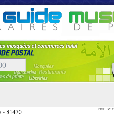
Publicit
s - 81470