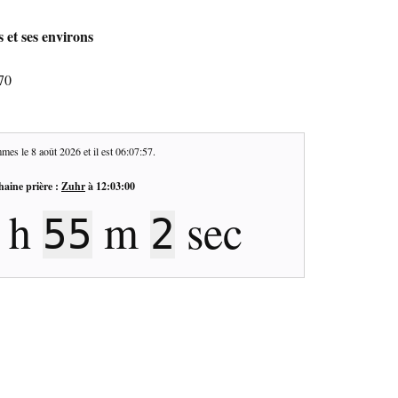
 et ses environs
70
mes le
8 août 2026
et il est
06:07:58
.
haine prière :
Zuhr
à
12:03:00
h
m
sec
55
1