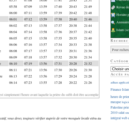
05:58
07:09
13:59
17:40
20:43
21:49
Revue d
06:00
07:11
13:59
17:39
20:42
21:48
Horaire p
06:01
07:12
13:59
17:38
20:40
21:46
Annuaire
06:02
07:13
13:58
17:37
20:38
21:44
Islam
(se
06:04
07:14
13:58
17:36
20:37
21:42
06:05
07:15
13:58
17:35
20:35
21:40
Recherc
06:06
07:16
13:57
17:34
20:33
21:38
e
06:08
07:17
13:57
17:33
20:31
21:36
06:09
07:18
13:57
17:32
20:30
21:34
Catégor
e
06:10
07:19
13:56
17:31
20:28
21:32
06:11
07:21
13:56
17:30
20:26
21:30
Accès p
re
06:13
07:22
13:56
17:29
20:24
21:28
06:14
07:23
13:55
17:28
20:22
21:26
adhan
applicat
Finance Isla
'est simplement l'heure avant laquelle la prière du subh doit être accomplie
heure de prie
mecque
logici
Palestine
prie
2010
salat
sm
intégral
web
dicatif, vous devez toujours vérifier auprès de votre mosquée locale et/ou au