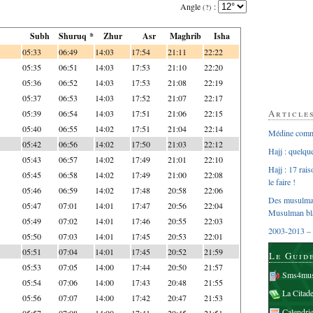
Angle
:
(?)
Subh
Shuruq *
Zhur
Asr
Maghrib
Isha
05:33
06:49
14:03
17:54
21:11
22:22
05:35
06:51
14:03
17:53
21:10
22:20
05:36
06:52
14:03
17:53
21:08
22:19
05:37
06:53
14:03
17:52
21:07
22:17
Article
05:39
06:54
14:03
17:51
21:06
22:15
05:40
06:55
14:02
17:51
21:04
22:14
Médine comme
05:42
06:56
14:02
17:50
21:03
22:12
Hajj : quelq
05:43
06:57
14:02
17:49
21:01
22:10
Hajj : 17 rai
05:45
06:58
14:02
17:49
21:00
22:08
le faire !
05:46
06:59
14:02
17:48
20:58
22:06
Des musulman
05:47
07:01
14:01
17:47
20:56
22:04
Musulman bl
05:49
07:02
14:01
17:46
20:55
22:03
2003-2013 – 
05:50
07:03
14:01
17:45
20:53
22:01
05:51
07:04
14:01
17:45
20:52
21:59
Le Guid
05:53
07:05
14:00
17:44
20:50
21:57
Sms4mus
05:54
07:06
14:00
17:43
20:48
21:55
La Citad
05:56
07:07
14:00
17:42
20:47
21:53
Calendri
05:57
07:08
14:00
17:41
20:45
21:51