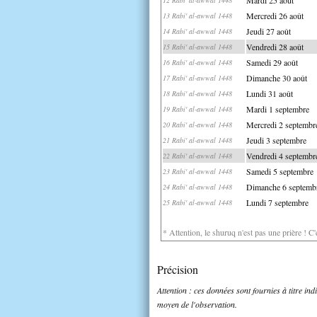
Mercredi 26 août
13 Rabi' al-awwal 1448
Jeudi 27 août
14 Rabi' al-awwal 1448
Vendredi 28 août
15 Rabi' al-awwal 1448
Samedi 29 août
16 Rabi' al-awwal 1448
Dimanche 30 août
17 Rabi' al-awwal 1448
Lundi 31 août
18 Rabi' al-awwal 1448
Mardi 1 septembre
19 Rabi' al-awwal 1448
Mercredi 2 septembr
20 Rabi' al-awwal 1448
Jeudi 3 septembre
21 Rabi' al-awwal 1448
Vendredi 4 septembr
22 Rabi' al-awwal 1448
Samedi 5 septembre
23 Rabi' al-awwal 1448
Dimanche 6 septemb
24 Rabi' al-awwal 1448
Lundi 7 septembre
25 Rabi' al-awwal 1448
* Attention, le shuruq n'est pas une prière ! C
Précision
Attention : ces données sont fournies à titre in
moyen de l'observation.