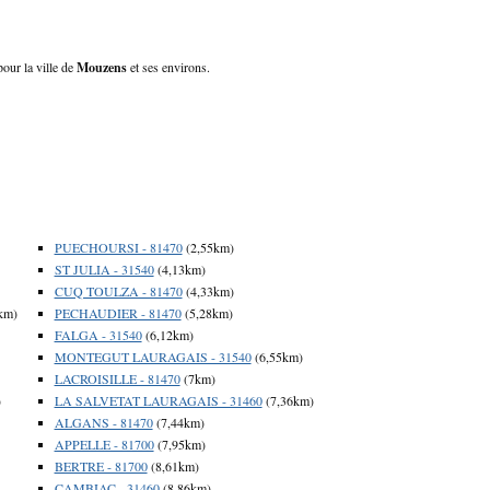
our la ville de
Mouzens
et ses environs.
PUECHOURSI - 81470
(2,55km)
ST JULIA - 31540
(4,13km)
CUQ TOULZA - 81470
(4,33km)
km)
PECHAUDIER - 81470
(5,28km)
FALGA - 31540
(6,12km)
MONTEGUT LAURAGAIS - 31540
(6,55km)
LACROISILLE - 81470
(7km)
)
LA SALVETAT LAURAGAIS - 31460
(7,36km)
ALGANS - 81470
(7,44km)
APPELLE - 81700
(7,95km)
BERTRE - 81700
(8,61km)
CAMBIAC - 31460
(8,86km)