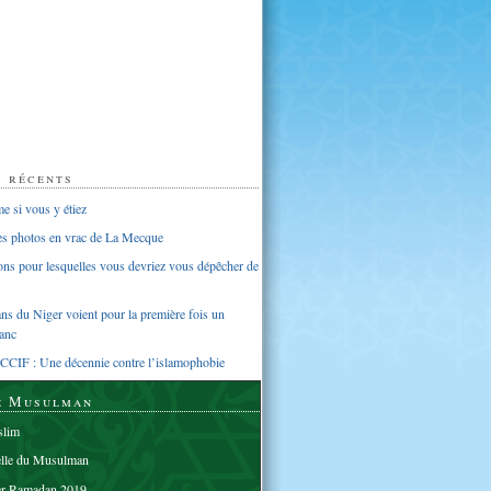
s récents
 si vous y étiez
ues photos en vrac de La Mecque
sons pour lesquelles vous devriez vous dépêcher de
s du Niger voient pour la première fois un
anc
CCIF : Une décennie contre l’islamophobie
e Musulman
lim
elle du Musulman
er Ramadan 2019