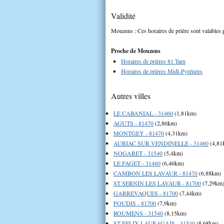
Validité
Mouzens : Ces horaires de prière sont valables p
Proche de Mouzens
Horaires de prières 81 Tarn
Horaires de prières Midi-Pyrénées
Autres villes
LE CABANIAL - 31460
(1,81km)
AGUTS - 81470
(2,86km)
MONTGEY - 81470
(4,31km)
AURIAC SUR VENDINELLE - 31460
(4,81
NOGARET - 31540
(5,4km)
LE FAGET - 31460
(6,46km)
CAMBON LES LAVAUR - 81470
(6,88km)
ST SERNIN LES LAVAUR - 81700
(7,29km
GARREVAQUES - 81700
(7,44km)
POUDIS - 81700
(7,9km)
ROUMENS - 31540
(8,15km)
ST FELIX LAURAGAIS - 31540
(8,68km)