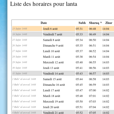
Liste des horaires pour lanta
Date
Subh
Shuruq *
Zhur
Jeudi 6 août
05:31
06:48
14:04
23 Safar 1448
Vendredi 7 août
05:33
06:49
14:04
24 Safar 1448
Samedi 8 août
05:34
06:50
14:04
25 Safar 1448
Dimanche 9 août
05:35
06:51
14:04
26 Safar 1448
Lundi 10 août
05:37
06:52
14:04
27 Safar 1448
Mardi 11 août
05:38
06:54
14:04
28 Safar 1448
Mercredi 12 août
05:40
06:55
14:03
29 Safar 1448
Jeudi 13 août
05:41
06:56
14:03
30 Safar 1448
Vendredi 14 août
05:43
06:57
14:03
31 Safar 1448
Samedi 15 août
05:44
06:58
14:03
2 Rabi' al-awwal 1448
Dimanche 16 août
05:45
06:59
14:03
3 Rabi' al-awwal 1448
Lundi 17 août
05:47
07:00
14:02
4 Rabi' al-awwal 1448
Mardi 18 août
05:48
07:01
14:02
5 Rabi' al-awwal 1448
Mercredi 19 août
05:50
07:03
14:02
6 Rabi' al-awwal 1448
Jeudi 20 août
05:51
07:04
14:02
7 Rabi' al-awwal 1448
Vendredi 21 août
05:52
07:05
14:02
8 Rabi' al-awwal 1448