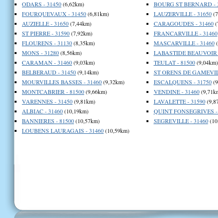
ODARS - 31450
(6,62km)
BOURG ST BERNARD - 
FOURQUEVAUX - 31450
(6,81km)
LAUZERVILLE - 31650
(7
AUZIELLE - 31650
(7,44km)
CARAGOUDES - 31460
(
ST PIERRE - 31590
(7,92km)
FRANCARVILLE - 31460
FLOURENS - 31130
(8,35km)
MASCARVILLE - 31460
(
MONS - 31280
(8,56km)
LABASTIDE BEAUVOIR -
CARAMAN - 31460
(9,03km)
TEULAT - 81500
(9,04km)
BELBERAUD - 31450
(9,14km)
ST ORENS DE GAMEVILL
MOURVILLES BASSES - 31460
(9,32km)
ESCALQUENS - 31750
(9
MONTCABRIER - 81500
(9,66km)
VENDINE - 31460
(9,71k
VARENNES - 31450
(9,81km)
LAVALETTE - 31590
(9,8
ALBIAC - 31460
(10,19km)
QUINT FONSEGRIVES - 
BANNIERES - 81500
(10,57km)
SEGREVILLE - 31460
(10
LOUBENS LAURAGAIS - 31460
(10,59km)