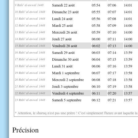
Samedi 22 août
05:54
07:06
14:01
9 Rabi' al-awwal 1448
Dimanche 23 août
05:55
07:07
14:01
10 Rabi' al-awwal 1448
Lundi 24 août
05:56
07:08
14:01
11 Rabi' al-awwal 1448
Mardi 25 août
05:58
07:09
14:00
12 Rabi' al-awwal 1448
Mercredi 26 août
05:59
07:10
14:00
13 Rabi' al-awwal 1448
Jeudi 27 août
06:00
07:11
14:00
14 Rabi' al-awwal 1448
Vendredi 28 août
06:02
07:13
14:00
15 Rabi' al-awwal 1448
Samedi 29 août
06:03
07:14
13:59
16 Rabi' al-awwal 1448
Dimanche 30 août
06:04
07:15
13:59
17 Rabi' al-awwal 1448
Lundi 31 août
06:06
07:16
13:59
18 Rabi' al-awwal 1448
Mardi 1 septembre
06:07
07:17
13:58
19 Rabi' al-awwal 1448
Mercredi 2 septembre
06:08
07:18
13:58
20 Rabi' al-awwal 1448
Jeudi 3 septembre
06:10
07:19
13:58
21 Rabi' al-awwal 1448
Vendredi 4 septembre
06:11
07:20
13:57
22 Rabi' al-awwal 1448
Samedi 5 septembre
06:12
07:21
13:57
23 Rabi' al-awwal 1448
* Attention, le shuruq n'est pas une prière ! C'est simplement l'heure avant laquelle l
Précision