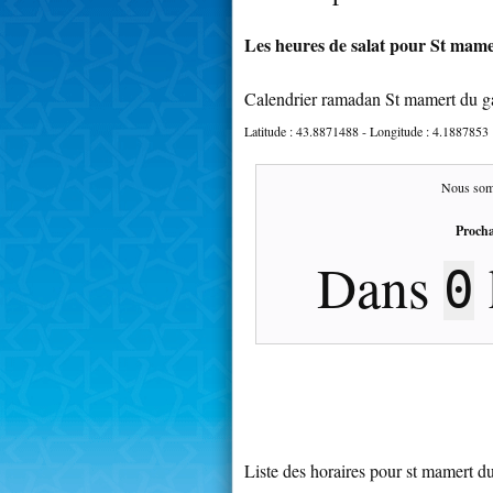
Les heures de salat pour St mame
Calendrier ramadan St mamert du g
Latitude :
43.8871488
- Longitude :
4.1887853
Nous som
Procha
Dans
0
Liste des horaires pour st mamert d