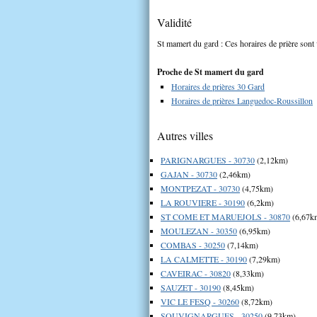
Validité
St mamert du gard : Ces horaires de prière sont 
Proche de St mamert du gard
Horaires de prières 30 Gard
Horaires de prières Languedoc-Roussillon
Autres villes
PARIGNARGUES - 30730
(2,12km)
GAJAN - 30730
(2,46km)
MONTPEZAT - 30730
(4,75km)
LA ROUVIERE - 30190
(6,2km)
ST COME ET MARUEJOLS - 30870
(6,67k
MOULEZAN - 30350
(6,95km)
COMBAS - 30250
(7,14km)
LA CALMETTE - 30190
(7,29km)
CAVEIRAC - 30820
(8,33km)
SAUZET - 30190
(8,45km)
VIC LE FESQ - 30260
(8,72km)
SOUVIGNARGUES - 30250
(9,73km)