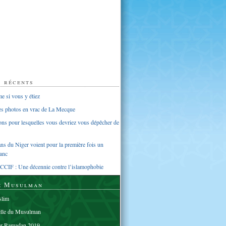
s récents
 si vous y étiez
ues photos en vrac de La Mecque
sons pour lesquelles vous devriez vous dépêcher de
s du Niger voient pour la première fois un
anc
CCIF : Une décennie contre l’islamophobie
e Musulman
lim
elle du Musulman
er Ramadan 2019