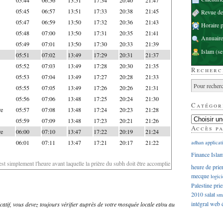
05:45
06:57
13:51
17:33
20:38
21:45
Revue d
05:47
06:59
13:50
17:32
20:36
21:43
Horaire p
05:48
07:00
13:50
17:31
20:35
21:41
Annuaire
05:49
07:01
13:50
17:30
20:33
21:39
Islam
(se
05:51
07:02
13:49
17:29
20:31
21:37
05:52
07:03
13:49
17:28
20:30
21:35
Recherc
05:53
07:04
13:49
17:27
20:28
21:33
05:55
07:05
13:49
17:26
20:26
21:31
05:56
07:06
13:48
17:25
20:24
21:30
Catégor
re
05:57
07:08
13:48
17:24
20:23
21:28
05:59
07:09
13:48
17:23
20:21
21:26
Accès p
re
06:00
07:10
13:47
17:22
20:19
21:24
06:01
07:11
13:47
17:21
20:17
21:22
adhan
applicat
Finance Isla
'est simplement l'heure avant laquelle la prière du subh doit être accomplie
heure de prie
mecque
logici
Palestine
prie
2010
salat
sm
intégral
web
dicatif, vous devez toujours vérifier auprès de votre mosquée locale et/ou au