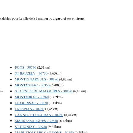
valables pour la ville de
St mamert du gard
et ses environs.
FONS - 30730
(2,31km)
ST BAUZELY - 30730
(3,63km)
MONTIGNARGUES - 30190
(4,92km)
MONTAGNAC - 30350
(6,48km)
m)
ST GENIES DE MALGOIRES - 30190
(6,83km)
MONTMIRAT - 30260
(7,02km)
CLARENSAC - 30870
(7,17km)
CRESPIAN - 30260
(7,45km)
CANNES ET CLAIRAN - 30260
(8,44km)
MAURESSARGUES - 30350
(8,48km)
ST DIONIZY - 30980
(9,67km)
MARUEJOLS LES GARDONS - 30350
(9,78km)