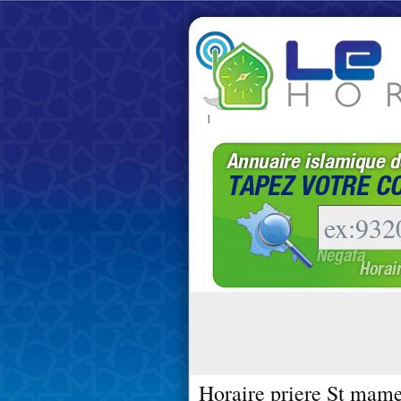
|
Horaire priere St mame