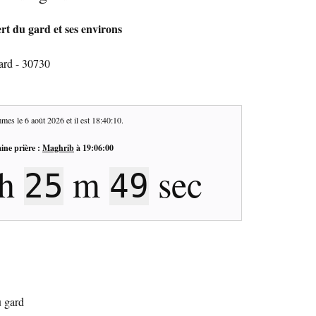
rt du gard et ses environs
ard - 30730
mes le
6 août 2026
et il est
18:40:11
.
ine prière :
Maghrib
à
19:06:00
h
m
sec
25
48
u gard