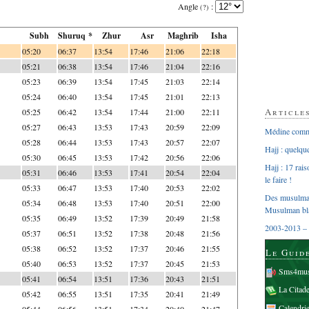
Angle
:
(?)
Subh
Shuruq *
Zhur
Asr
Maghrib
Isha
05:20
06:37
13:54
17:46
21:06
22:18
05:21
06:38
13:54
17:46
21:04
22:16
05:23
06:39
13:54
17:45
21:03
22:14
05:24
06:40
13:54
17:45
21:01
22:13
Article
05:25
06:42
13:54
17:44
21:00
22:11
05:27
06:43
13:53
17:43
20:59
22:09
Médine comme
05:28
06:44
13:53
17:43
20:57
22:07
Hajj : quelq
05:30
06:45
13:53
17:42
20:56
22:06
Hajj : 17 rai
05:31
06:46
13:53
17:41
20:54
22:04
le faire !
05:33
06:47
13:53
17:40
20:53
22:02
Des musulman
05:34
06:48
13:53
17:40
20:51
22:00
Musulman bl
05:35
06:49
13:52
17:39
20:49
21:58
2003-2013 – 
05:37
06:51
13:52
17:38
20:48
21:56
05:38
06:52
13:52
17:37
20:46
21:55
Le Guid
05:40
06:53
13:52
17:37
20:45
21:53
Sms4mus
05:41
06:54
13:51
17:36
20:43
21:51
La Citad
05:42
06:55
13:51
17:35
20:41
21:49
Calendri
05:44
06:56
13:51
17:34
20:40
21:47