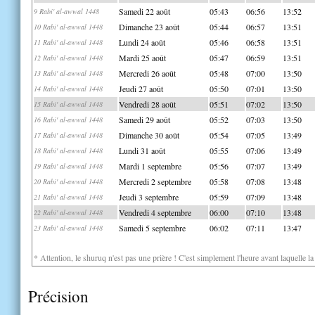
Samedi 22 août
05:43
06:56
13:52
9 Rabi' al-awwal 1448
Dimanche 23 août
05:44
06:57
13:51
10 Rabi' al-awwal 1448
Lundi 24 août
05:46
06:58
13:51
11 Rabi' al-awwal 1448
Mardi 25 août
05:47
06:59
13:51
12 Rabi' al-awwal 1448
Mercredi 26 août
05:48
07:00
13:50
13 Rabi' al-awwal 1448
Jeudi 27 août
05:50
07:01
13:50
14 Rabi' al-awwal 1448
Vendredi 28 août
05:51
07:02
13:50
15 Rabi' al-awwal 1448
Samedi 29 août
05:52
07:03
13:50
16 Rabi' al-awwal 1448
Dimanche 30 août
05:54
07:05
13:49
17 Rabi' al-awwal 1448
Lundi 31 août
05:55
07:06
13:49
18 Rabi' al-awwal 1448
Mardi 1 septembre
05:56
07:07
13:49
19 Rabi' al-awwal 1448
Mercredi 2 septembre
05:58
07:08
13:48
20 Rabi' al-awwal 1448
Jeudi 3 septembre
05:59
07:09
13:48
21 Rabi' al-awwal 1448
Vendredi 4 septembre
06:00
07:10
13:48
22 Rabi' al-awwal 1448
Samedi 5 septembre
06:02
07:11
13:47
23 Rabi' al-awwal 1448
* Attention, le shuruq n'est pas une prière ! C'est simplement l'heure avant laquelle l
Précision