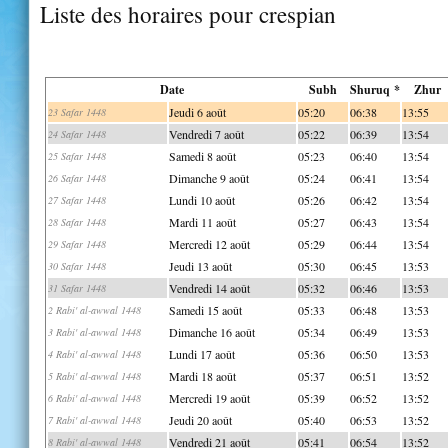
Liste des horaires pour crespian
Date
Subh
Shuruq *
Zhur
Jeudi 6 août
05:20
06:38
13:55
23 Safar 1448
Vendredi 7 août
05:22
06:39
13:54
24 Safar 1448
Samedi 8 août
05:23
06:40
13:54
25 Safar 1448
Dimanche 9 août
05:24
06:41
13:54
26 Safar 1448
Lundi 10 août
05:26
06:42
13:54
27 Safar 1448
Mardi 11 août
05:27
06:43
13:54
28 Safar 1448
Mercredi 12 août
05:29
06:44
13:54
29 Safar 1448
Jeudi 13 août
05:30
06:45
13:53
30 Safar 1448
Vendredi 14 août
05:32
06:46
13:53
31 Safar 1448
Samedi 15 août
05:33
06:48
13:53
2 Rabi' al-awwal 1448
Dimanche 16 août
05:34
06:49
13:53
3 Rabi' al-awwal 1448
Lundi 17 août
05:36
06:50
13:53
4 Rabi' al-awwal 1448
Mardi 18 août
05:37
06:51
13:52
5 Rabi' al-awwal 1448
Mercredi 19 août
05:39
06:52
13:52
6 Rabi' al-awwal 1448
Jeudi 20 août
05:40
06:53
13:52
7 Rabi' al-awwal 1448
Vendredi 21 août
05:41
06:54
13:52
8 Rabi' al-awwal 1448