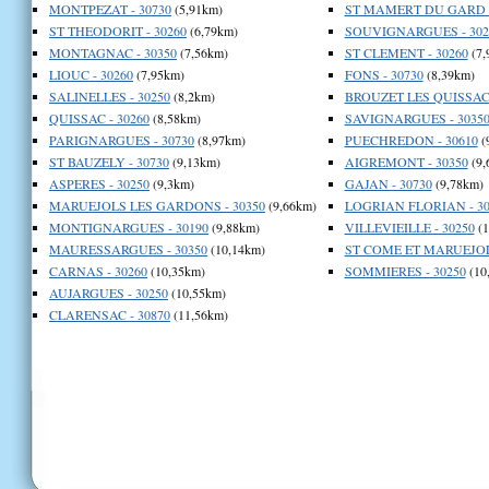
MONTPEZAT - 30730
(5,91km)
ST MAMERT DU GARD -
ST THEODORIT - 30260
(6,79km)
SOUVIGNARGUES - 302
MONTAGNAC - 30350
(7,56km)
ST CLEMENT - 30260
(7,
LIOUC - 30260
(7,95km)
FONS - 30730
(8,39km)
SALINELLES - 30250
(8,2km)
BROUZET LES QUISSAC 
QUISSAC - 30260
(8,58km)
SAVIGNARGUES - 3035
PARIGNARGUES - 30730
(8,97km)
PUECHREDON - 30610
(
ST BAUZELY - 30730
(9,13km)
AIGREMONT - 30350
(9,
ASPERES - 30250
(9,3km)
GAJAN - 30730
(9,78km)
MARUEJOLS LES GARDONS - 30350
(9,66km)
LOGRIAN FLORIAN - 30
MONTIGNARGUES - 30190
(9,88km)
VILLEVIEILLE - 30250
(1
MAURESSARGUES - 30350
(10,14km)
ST COME ET MARUEJOLS
CARNAS - 30260
(10,35km)
SOMMIERES - 30250
(10
AUJARGUES - 30250
(10,55km)
CLARENSAC - 30870
(11,56km)