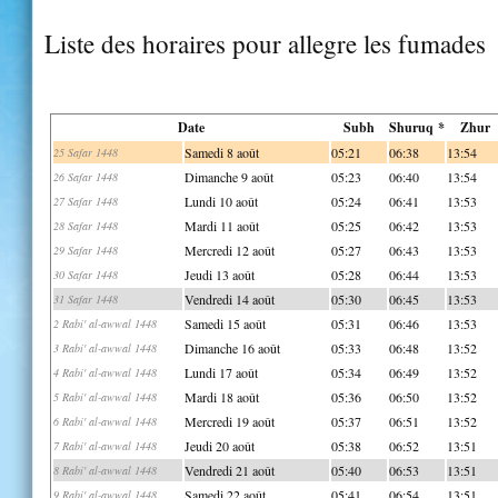
Liste des horaires pour allegre les fumades
Date
Subh
Shuruq *
Zhur
Samedi 8 août
05:21
06:38
13:54
25 Safar 1448
Dimanche 9 août
05:23
06:40
13:54
26 Safar 1448
Lundi 10 août
05:24
06:41
13:53
27 Safar 1448
Mardi 11 août
05:25
06:42
13:53
28 Safar 1448
Mercredi 12 août
05:27
06:43
13:53
29 Safar 1448
Jeudi 13 août
05:28
06:44
13:53
30 Safar 1448
Vendredi 14 août
05:30
06:45
13:53
31 Safar 1448
Samedi 15 août
05:31
06:46
13:53
2 Rabi' al-awwal 1448
Dimanche 16 août
05:33
06:48
13:52
3 Rabi' al-awwal 1448
Lundi 17 août
05:34
06:49
13:52
4 Rabi' al-awwal 1448
Mardi 18 août
05:36
06:50
13:52
5 Rabi' al-awwal 1448
Mercredi 19 août
05:37
06:51
13:52
6 Rabi' al-awwal 1448
Jeudi 20 août
05:38
06:52
13:51
7 Rabi' al-awwal 1448
Vendredi 21 août
05:40
06:53
13:51
8 Rabi' al-awwal 1448
Samedi 22 août
05:41
06:54
13:51
9 Rabi' al-awwal 1448