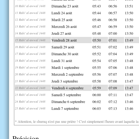
Dimanche 23 août
05:43
06:56
13:51
10 Rabi' al-awwal 1448
Lundi 24 août
05:44
06:57
13:50
11 Rabi' al-awwal 1448
Mardi 25 août
05:46
06:58
13:50
12 Rabi' al-awwal 1448
Mercredi 26 août
05:47
06:59
13:50
13 Rabi' al-awwal 1448
Jeudi 27 août
05:48
07:00
13:50
14 Rabi' al-awwal 1448
Vendredi 28 août
05:50
07:01
13:49
15 Rabi' al-awwal 1448
Samedi 29 août
05:51
07:02
13:49
16 Rabi' al-awwal 1448
Dimanche 30 août
05:52
07:04
13:49
17 Rabi' al-awwal 1448
Lundi 31 août
05:54
07:05
13:48
18 Rabi' al-awwal 1448
Mardi 1 septembre
05:55
07:06
13:48
19 Rabi' al-awwal 1448
Mercredi 2 septembre
05:56
07:07
13:48
20 Rabi' al-awwal 1448
Jeudi 3 septembre
05:58
07:08
13:47
21 Rabi' al-awwal 1448
Vendredi 4 septembre
05:59
07:09
13:47
22 Rabi' al-awwal 1448
Samedi 5 septembre
06:00
07:11
13:47
23 Rabi' al-awwal 1448
Dimanche 6 septembre
06:02
07:12
13:46
24 Rabi' al-awwal 1448
Lundi 7 septembre
06:03
07:13
13:46
25 Rabi' al-awwal 1448
* Attention, le shuruq n'est pas une prière ! C'est simplement l'heure avant laquelle l
Précision