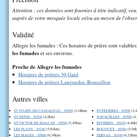
Attention : ces données sont fournies à titre indicatif, vou
auprès de votre mosquée locale et/ou au moyen de l'obser
Validité
Allegre les fumades : Ces horaires de prière sont valables
les fumades
et ses environs.
Proche de Allegre les fumades
Horaires de prières 30 Gard
Horaires de prières Languedoc-Roussillon
Autres villes
ST JULIEN DE CASSAGNAS - 30500
(3,18km)
POTELIERES - 30500
(2,
ST DENIS - 30500
(4,2km)
NAVACELLES - 30580
(4
ST VICTOR DE MALCAP - 30500
(5,45km)
RIVIERES - 30430
(4,46k
LES PLANS - 30340
(5,81km)
BOUQUET - 30580
(5,56
LES MAGES - 30960
(6,34km)
SERVAS - 30340
(6,21km)