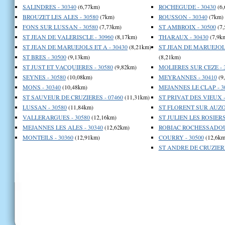
SALINDRES - 30340
(6,77km)
ROCHEGUDE - 30430
(6,
BROUZET LES ALES - 30580
(7km)
ROUSSON - 30340
(7km)
FONS SUR LUSSAN - 30580
(7,73km)
ST AMBROIX - 30500
(7,
ST JEAN DE VALERISCLE - 30960
(8,17km)
THARAUX - 30430
(7,9k
ST JEAN DE MARUEJOLS ET A - 30430
(8,21km)
ST JEAN DE MARUEJOLS
ST BRES - 30500
(9,13km)
(8,21km)
ST JUST ET VACQUIERES - 30580
(9,82km)
MOLIERES SUR CEZE - 
SEYNES - 30580
(10,08km)
MEYRANNES - 30410
(9
MONS - 30340
(10,48km)
MEJANNES LE CLAP - 3
ST SAUVEUR DE CRUZIERES - 07460
(11,31km)
ST PRIVAT DES VIEUX -
LUSSAN - 30580
(11,84km)
ST FLORENT SUR AUZO
VALLERARGUES - 30580
(12,16km)
ST JULIEN LES ROSIERS 
MEJANNES LES ALES - 30340
(12,62km)
ROBIAC ROCHESSADOUL
MONTEILS - 30360
(12,91km)
COURRY - 30500
(12,6km
ST ANDRE DE CRUZIERE